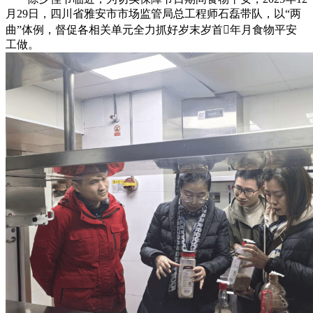
月29日，四川省雅安市市场监管局总工程师石磊带队，以“两
曲”体例，督促各相关单元全力抓好岁末岁首年月食物平安
工做。