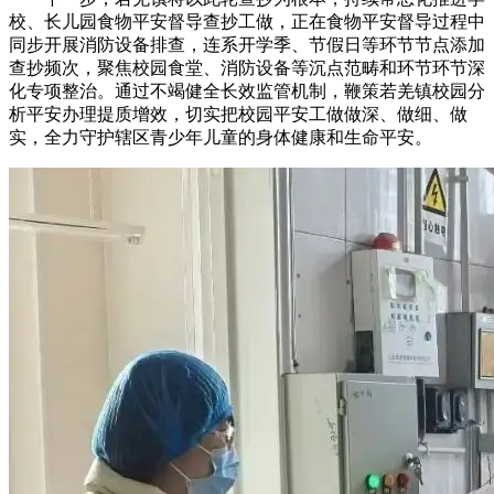
校、长儿园食物平安督导查抄工做，正在食物平安督导过程中
同步开展消防设备排查，连系开学季、节假日等环节节点添加
查抄频次，聚焦校园食堂、消防设备等沉点范畴和环节环节深
化专项整治。通过不竭健全长效监管机制，鞭策若羌镇校园分
析平安办理提质增效，切实把校园平安工做做深、做细、做
实，全力守护辖区青少年儿童的身体健康和生命平安。