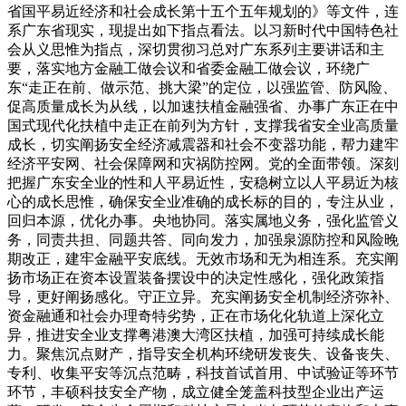
省国平易近经济和社会成长第十五个五年规划的》等文件，连
系广东省现实，现提出如下指点看法。以习新时代中国特色社
会从义思惟为指点，深切贯彻习总对广东系列主要讲话和主
要，落实地方金融工做会议和省委金融工做会议，环绕广
东“走正在前、做示范、挑大梁”的定位，以强监管、防风险、
促高质量成长为从线，以加速扶植金融强省、办事广东正在中
国式现代化扶植中走正在前列为方针，支撑我省安全业高质量
成长，切实阐扬安全经济减震器和社会不变器功能，帮力建牢
经济平安网、社会保障网和灾祸防控网。党的全面带领。深刻
把握广东安全业的性和人平易近性，安稳树立以人平易近为核
心的成长思惟，确保安全业准确的成长标的目的，专注从业，
回归本源，优化办事。央地协同。落实属地义务，强化监管义
务，同责共担、同题共答、同向发力，加强泉源防控和风险晚
期改正，建牢金融平安底线。无效市场和无为相连系。充实阐
扬市场正在资本设置装备摆设中的决定性感化，强化政策指
导，更好阐扬感化。守正立异。充实阐扬安全机制经济弥补、
资金融通和社会办理奇特劣势，正在市场化化轨道上深化立
异，推进安全业支撑粤港澳大湾区扶植，加强可持续成长能
力。聚焦沉点财产，指导安全机构环绕研发丧失、设备丧失、
专利、收集平安等沉点范畴，科技首试首用、中试验证等环节
环节，丰硕科技安全产物，成立健全笼盖科技型企业出产运