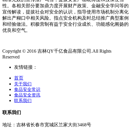
性。各相关部分要加鼎力度开展财产政策、金融安全学问等的
宣传解读，提拔社会对安全的认识，指导使用市场机制分离化
解出产糊口中相关风险。指点安全机构及时总结推广典型案例
和经验做法。积极营制有益于安全行业成长、功能感化阐扬的
优良和空气。
Copyright © 2016 吉林QY千亿食品有限公司.All Rights
Reserved
友情链接：
首页
关于我们
食品安全常识
食品安全资讯
联系我们
联系我们
地址：吉林省长春市宽城区兰家大街3468号