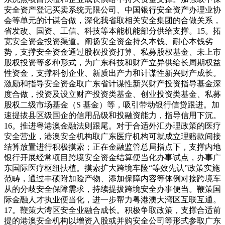
安全资产登记买卖系统无限公司、中国银行安全资产办理业协
会等单元的计谋合做，深化我省取相关安全集团的合做关系，
省发改、国资、工信、科技等本能机能部分供给支撑。15。拓
宽安全资金投资渠道。阐扬安全资金持久本钱、耐心本钱劣
势，支撑安全资金通过股权投资打算、私募股权基金、未上市
股权投资等多种形式，为广东科技和财产立异供给长周期权益
性资金，支撑科创企业、新质出产力和计谋性新兴财产成长。
激励和指导安全资金取广东省计谋性新兴财产投资指导基金深
度合做，投资及设立财产投资类基金、创业投资类基金、私募
股权二级市场基金（S 基金）等，吸引带动银行信贷跟进。加
速提拔县区级国企的信用品级和投融资能力，指导信用下沉。
16。推进粤港澳金融法则跟尾。对于合适外汇办理政策的医疗
安全营业，港澳安全机构取广东医疗机构可就成立理赔款间接
结算放置进行积极摸索；正在金融监管总局指点下，支撑内地
银行开展经常项目跨境安全资金结算便当化办事试点，办事广
东国际医疗枢纽扶植。摸索扩大跨境车险“等效先认”政策实施
范畴，通过丰硕附加险产物、添加保障内容等体例对接跨境车
从的分歧安全保障需求，持续提拔跨境安全办事便当。鞭策国
际金融人才执业便当化，进一步帮力粤港澳大湾区互联互通。
17。鞭策大湾区安全业融合成长。积极争取政策，支撑合适前
提的港澳安全机构以增资入股或并购安全公司等形式参取广东