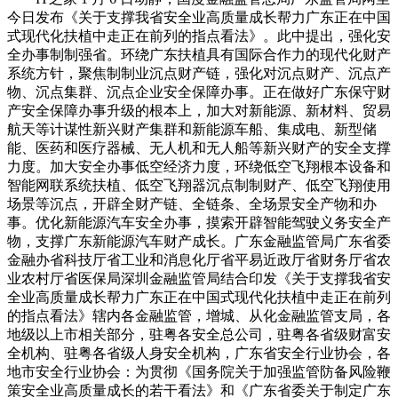
今日发布《关于支撑我省安全业高质量成长帮力广东正在中国
式现代化扶植中走正在前列的指点看法》。此中提出，强化安
全办事制制强省。环绕广东扶植具有国际合作力的现代化财产
系统方针，聚焦制制业沉点财产链，强化对沉点财产、沉点产
物、沉点集群、沉点企业安全保障办事。正在做好广东保守财
产安全保障办事升级的根本上，加大对新能源、新材料、贸易
航天等计谋性新兴财产集群和新能源车船、集成电、新型储
能、医药和医疗器械、无人机和无人船等新兴财产的安全支撑
力度。加大安全办事低空经济力度，环绕低空飞翔根本设备和
智能网联系统扶植、低空飞翔器沉点制制财产、低空飞翔使用
场景等沉点，开辟全财产链、全链条、全场景安全产物和办
事。优化新能源汽车安全办事，摸索开辟智能驾驶义务安全产
物，支撑广东新能源汽车财产成长。广东金融监管局广东省委
金融办省科技厅省工业和消息化厅省平易近政厅省财务厅省农
业农村厅省医保局深圳金融监管局结合印发《关于支撑我省安
全业高质量成长帮力广东正在中国式现代化扶植中走正在前列
的指点看法》辖内各金融监管，增城、从化金融监管支局，各
地级以上市相关部分，驻粤各安全总公司，驻粤各省级财富安
全机构、驻粤各省级人身安全机构，广东省安全行业协会，各
地市安全行业协会：为贯彻《国务院关于加强监管防备风险鞭
策安全业高质量成长的若干看法》和《广东省委关于制定广东