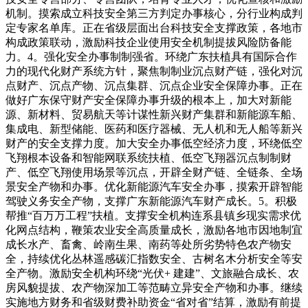
机制。摸索成立科技安全第三方判定办事核心，分行业构成判
定专家名单库。正在省级层面出台科技安全支撑政策，各地市
构成政策联动，激励科技企业使用安全机制提拔风险防备能
力。4。强化安全办事制制强省。环绕广东扶植具有国际合作
力的现代化财产系统方针，聚焦制制业沉点财产链，强化对沉
点财产、沉点产物、沉点集群、沉点企业安全保障办事。正在
做好广东保守财产安全保障办事升级的根本上，加大对新能
源、新材料、贸易航天等计谋性新兴财产集群和新能源车船、
集成电、新型储能、医药和医疗器械、无人机和无人船等新兴
财产的安全支撑力度。加大安全办事低空经济力度，环绕低空
飞翔根本设备和智能网联系统扶植、低空飞翔器沉点制制财
产、低空飞翔使用场景等沉点，开辟全财产链、全链条、全场
景安全产物和办事。优化新能源汽车安全办事，摸索开辟智能
驾驶义务安全产物，支撑广东新能源汽车财产成长。5。积极
帮推“百万万工程”扶植。支撑安全机构连系县镇乡现实需求优
化网点结构，鞭策农业安全高质量成长，激励各地市因地制宜
成长水产、畜禽、岭南生果、南药等处所劣势特色农产物安
全，持续优化丛林遥感碳汇指数安全、古树名木分析安全等安
全产物。激励安全机构环绕“光伏+ 建建”、文旅融合成长、农
房风貌提拔、农产物深加工等范畴立异安全产物和办事。继续
实施地方财务和省级财费补助资金“省对省”结算，激励有前提