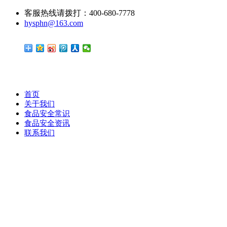
客服热线请拨打：400-680-7778
hysphn@163.com
首页
关于我们
食品安全常识
食品安全资讯
联系我们