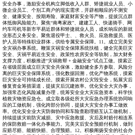
安全办事，激励安全机构立脚低收入人群、矫捷就业人员、小
微企业员工、个别工商户的现实需求，开辟相顺应的不测安
全、健康安全、按期寿险、家庭财富安全等产物，提拔沉点群
体抵御风险能力。聚焦“南粤家政”、建建工人、快递骑手、网
约车司机等新市平易近群体和矫捷就业人员，成长响应的新就
业形态义务安全。聚焦退役甲士、、救火员、应急救援员、医
护人员等特殊职业群体，供给专属安全保障。11。成立完美安
全灾祸办事系统。鞭策灾祸安全保障系统扶植，健全完美巨灾
安全、灾祸平易近生安全、政策性农房安全等轨制，加大财务
支撑力度，积极推进“灾祸救帮 + 金融安全”试点工做。摸索正
在省级层面成立巨灾安全共保体，激励健全多方参取、风险分
离的巨灾安全保障系统，强化数据回溯，优化产物系统，摸索
巨灾安全可持续成长径。摸索开展农村公灾毁安全，拓展灾后
修复资金筹措渠道，提拔灾后沉建效率。优化安全大灾办事，
加强常态化风险减量办理，统筹安全业大灾应急资本，科学扶
植救灾物资应急仓。成立取各级处所大灾应急办理系统协同响
应的工做机制，强化跨部分协同，提拔大灾安全办事工做效
率。优化安全业大灾防御协同和车险查勘理赔互认工做机制，
持续提拔灾前防灾减损、灾中应急救援、灾后及时赔付相连系
的保防救赔一体化办事能力。完美灾后安全预赔付机制，做到
应赔尽赔、能赔快赔、合理预赔。12。积极阐扬安全的社会办