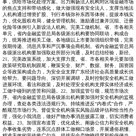
事，供给市场化处理方案。出力阐扬法人机构对区域金融市场
的焦点支持和带动感化，做大做强现有安全法人，支撑当地法
人机构通过增资扩股、刊行本钱弥补东西等体例，提拔本钱实
力，优化股权布局，健全管理机制。激励通过兼并沉组、迁册
化险等体例引入新设法人机构。完美工做机制。省、市各相关
单元，省内金融监管总局各级派出机构要协同联动，构成合
力，统筹推进相关工做。各地级以上市要加强组织带领，完美
按期传递、消息共享和严沉事项会商机制。省内金融监管总局
各级派出机构要加强取处所部分沟通，及时总结经验，新径。
21。完美政策系统，加大支撑力度。省、市各相关单元要加强
政策研究取机制跟尾，鞭策安全、财产、数据、财务、国资国
企等政策构成合力，为安全业支撑广东经济社会高质量成长供
给帮力。要问题导向、深切开展调研，及时控制安全机构工做
进展环境、看法和政策，及时处理安全机构支撑实体经济成长
工做中碰到的坚苦和问题。22。加强监管引领，规范市场次
序。省内金融监管总局各级派出机构要加强对安全机构的监视
办理，查处各类违法违规行为。持续推进反“内卷式”合作，严
酷规范市场行为。督促安全机构落实风险品级评估和恰当性办
理，强化小我消息，做好产物办事消息披露工做，切实消费者
权益。23。加强宣布道育，优化成长。阐扬公信力和安全机构
办事收集劣势，连系沉点群体工做糊口场景，开展通俗易懂、
精准无效的宣传推广勾当，提拔安全产物晓得度和投保便当