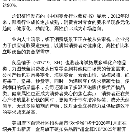
达90%。
灼识征询发布的《中国零食行业蓝皮书》显示，2012年以
来，跟着行业成长逐步成熟，消费者对零食的要求呈现多元化
趋向，健康化、功能化、高性价比成为市场趋向。
业内人士暗示，线下消费场景正正在被从头审视，企业努
力于供应链取渠道扶植，以满脚消费者对健康化、高性价比和
立即便当的复合型需求。
良品铺子（603719。SH）也测验考试拓展多样化产物品
类，力图笼盖消费者从日常零食到其他糊口场景的普遍需求，
公司产物包罗肉类零食、海味零食、素食山珍、话梅果脯、红
枣果干、坚果、炒货等。同时，为满脚客户逃求新颖食物、便
利糊口的场景需求，公司还添加了多温区饱腹代餐类产物品
类。健康属性也正成为消费者关心的焦点卖点，消费者正在关
心产物质量和价钱的同时，更倾向于带有洁净标签、成分天然
简单、无过多添加剂的产物，这对企业立异能力及供应链效率
的要求越来越高。
美团旗下自营社区扣头超市“欢愉猴”将于2026年1月正在
绍兴开出新店；盒马旗下硬扣头品牌“超盒算NB”2025年新开