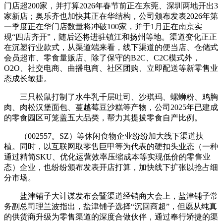
门店超200家，并打算2026年春节前正在东莞、深圳两地开出3
家新店；奥乐齐也加快其正在华结构，公司颁布发表2026年第
一季度正在华门店数量将冲破100家，并于1月正在南京实
现“四店齐开”，随后还将进驻镇江和扬州等地。渠道变化正正
在沉塑行业款式，从渠道端来看，线下渠道的便当店、仓储式
会员超市、零食量贩店、除了保守的B2C、C2C模式外，
O2O、社交电商、曲播电商、社区团购、立即配送等新零售业
态成长敏捷。
三只松鼠打制了水牛乳千层吐司、沙琪玛、螺蛳粉、鸡胸
肉、肉松汉堡面包、蔓越莓豆沙糕等产物，公司2025年已建成
的零食园区可笼盖五大品类，帮力其提拔零食自产比例。
（002557。SZ）等休闲食物企业纷纷加大线下渠道扶
植。同时，以互联网取零售巨甲等为代表的硬扣头业态（一种
通过精简SKU、优化运营效率压缩成本等实现低价的零售业
态）企业，也纷纷颁布发表开店打算，加快线下扩张以抢占细
分市场。
盐津铺子大计谋发布会暨渠道经销商大会上，盐津铺子常
务副总司理兰波指出，盐津铺子选择“沉回商超”，但愿从纯真
的供货商升级为零售渠道的深度合做伙伴，通过奉行矫捷的渠