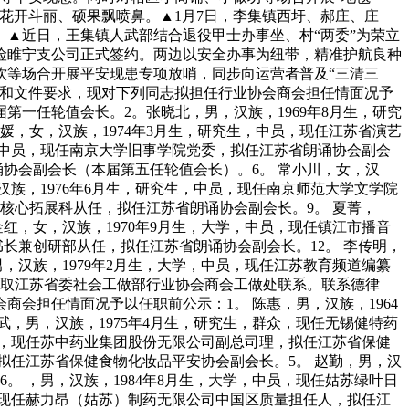
花开斗丽、硕果飘喷鼻。▲1月7日，李集镇西圩、郝庄、庄
▲近日，王集镇人武部结合退役甲士办事坐、村“两委”为荣立
险睢宁支公司正式签约。两边以安全办事为纽带，精准护航良种
饮等场合开展平安现患专项放哨，同步向运营者普及“三清三
例和文件要求，现对下列同志拟担任行业协会商会担任情面况予
第一任轮值会长。2。张晓北，男，汉族，1969年8月生，研究
，女，汉族，1974年3月生，研究生，中员，现任江苏省演艺
，中员，现任南京大学旧事学院党委，拟任江苏省朗诵协会副会
诵协会副会长（本届第五任轮值会长）。6。 常小川，女，汉
汉族，1976年6月生，研究生，中员，现任南京师范大学文学院
培核心拓展科从任，拟任江苏省朗诵协会副会长。9。 夏菁，
红，女，汉族，1970年9月生，大学，中员，现任镇江市播音
书长兼创研部从任，拟任江苏省朗诵协会副会长。12。 李传明，
，汉族，1979年2月生，大学，中员，现任江苏教育频道编纂
期间取江苏省委社会工做部行业协会商会工做处联系。联系德律
会担任情面况予以任职前公示：1。 陈惠，男，汉族，1964
，男，汉族，1975年4月生，研究生，群众，现任无锡健特药
员，现任苏中药业集团股份无限公司副总司理，拟任江苏省保健
，拟任江苏省保健食物化妆品平安协会副会长。5。 赵勤，男，汉
。 ，男，汉族，1984年8月生，大学，中员，现任姑苏绿叶日
，现任赫力昂（姑苏）制药无限公司中国区质量担任人，拟任江