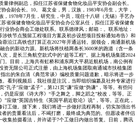
司质量律例副总，拟任江苏省保健食物化妆品平安协会副会长。
会副会长。10。 葛文金，男，汉族，1983年6月生，大学，
，1978年7月生，研究生，中员，现任十八研（无锡）手艺办
任江苏省保健食物化妆品平安协会办公室从任，拟任江苏省保健食
做部行业协会商会工做处联系。联系德律风；邮箱：。联系地址：
套道等涉铁节点预留工程项目方案及初步设想项目投标通知布告》和
蓉沿江高铁也打算正在2027年开通运转。据领会，南通新机场
融合的新动力源。新机场将扶植两条长3600米的跑道（含一条
万人次，是长三角航空款式中的“超等工程”。据上海机场集团2024
部门。目前，上海共有虹桥和浦东两大平易近航机场，南公例有
扶植投资无限公司正式注册，由上海机场集团取南通城市扶植集团
读者指出的朱自清《典范常谈》编校质量问题道歉，暗示将进一步
激。看到视频后，我社很是注沉，当即组织编纂及社外专家进行
“孔子”应做“孟子”，第121页“谦”应做“㧑谦”，等等。有些问
踏”，仍是应据《诗大序》“手之舞之，脚之蹈之”校改，等等。正
》”应做“英国吉特生《英国平易近歌论》说”，等等。正在此，
修订工做。接下来，我们将进一步做好流程再制，切实加强出书
读者的贵重看法后，不竭打磨，最终成为典范的。但愿读者伴侣
同一收集拾掇看法，并许诺于7个工做日内做出答复。日前，腾讯