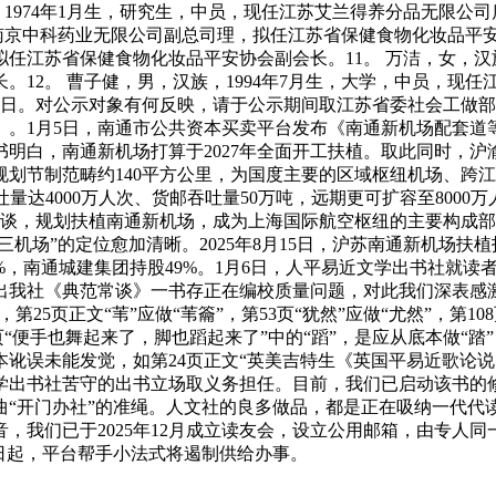
，1974年1月生，研究生，中员，现任江苏艾兰得养分品无限公
任南京中科药业无限公司副总司理，拟任江苏省保健食物化妆品平安协
任江苏省保健食物化妆品平安协会副会长。11。 万洁，女，汉族
。12。 曹子健，男，汉族，1994年7月生，大学，中员，现
月14日。对公示对象有何反映，请于公示期间取江苏省委社会工
0036）。1月5日，南通市公共资本买卖平台发布《南通新机场配
明白，南通新机场打算于2027年全面开工扶植。取此同时，沪渝
划节制范畴约140平方公里，为国度主要的区域枢纽机场、跨江
吐量达4000万人次、货邮吞吐量50万吨，远期更可扩容至8000
和谈，规划扶植南通新机场，成为上海国际航空枢纽的主要构成
三机场”的定位愈加清晰。2025年8月15日，沪苏南通新机场
1%，南通城建集团持股49%。1月6日，人平易近文学出书社就
出我社《典范常谈》一书存正在编校质量问题，对此我们深表感
5页正文“苇”应做“苇籥”，第53页“犹然”应做“尤然”，第108页
4 页“便手也舞起来了，脚也蹈起来了”中的“蹈”，是应从底本做“
讹误未能发觉，如第24页正文“英美吉特生《英国平易近歌论说
学出书社苦守的出书立场取义务担任。目前，我们已启动该书的
曲“开门办社”的准绳。人文社的良多做品，都是正在吸纳一代代
，我们已于2025年12月成立读友会，设立公用邮箱，由专人
2日起，平台帮手小法式将遏制供给办事。