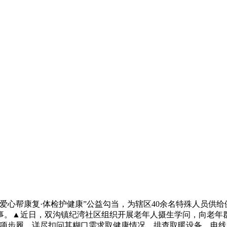
心帮康复·体检护健康”公益勾当，为辖区40余名特殊人员供给
事。▲近日，双沟镇纪湾社区组织开展老年人摄生学问，向老年
专项步履，详尽扣问其糊口需求取健康情况，排查取暖设备、电