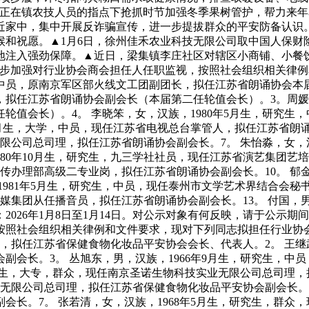
正在镇农技人员的指点下抢抓时节加强冬季果树管护，帮力来年
近家中，集中开展反诈骗宣传，进一步提拔群众的平安防备认识。
候和祝愿。▲1月6日，徐州佳禾农业科技无限公司取中国人保财
地注入强劲保障。▲近日，梁集镇李庄社区对辖区小商铺、小餐
一步加强对行业协会商会担任人任职监视，按照社会组织相关律
，中员，原南京军区部火线文工团副团长，拟任江苏省朗诵协会本届
拟任江苏省朗诵协会副会长（本届第二任轮值会长）。3。周媛媛
轮值会长）。4。 李晓笨，女，汉族，1980年5月生，研究生
10月生，大学，中员，现任江苏省电视总台掌管人，拟任江苏省朗
无限公司总司理，拟任江苏省朗诵协会副会长。7。 朱怡淼，女，
80年10月生，研究生，九三学社社员，现任江苏省演艺集团艺
宣传办理部高级二专业岗，拟任江苏省朗诵协会副会长。10。 郁金
1981年5月生，研究生，中员，现任泰州市文学艺术界结合会秘
传媒集团从任播音员，拟任江苏省朗诵协会副会长。13。 付国，男
026年1月8日至1月14日。对公示对象有何反映，请于公示
照社会组织相关律例和文件要求，现对下列同志拟担任行业协会商
，拟任江苏省保健食物化妆品平安协会会长、代表人。2。 王继武
副会长。3。 丛旭东，男，汉族，1966年9月生，研究生，中
4月生，大专，群众，现任南京圣诺生物科技实业无限公司总司理
）无限公司总司理，拟任江苏省保健食物化妆品平安协会副会长。6
会长。7。 张若清，女，汉族，1968年5月生，研究生，群众