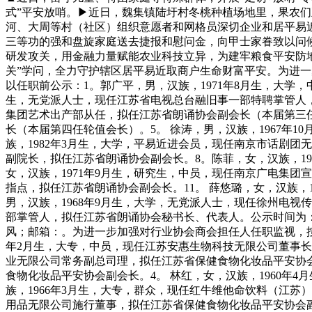
式”平安放哨。▶近日，魏集镇陆圩村冬桃种植场地里，果农们
河、大周等村（社区）组织意愿者和网格员深切企业和居平易
三等功的强和盘旋家庭送去捷报和慰问金，向甲士家眷致以问
研发攻关，用金融力量赋能农业科技立异，为建牢粮食平安防
关”学问，全力守护辖区居平易近取商户生命财富平安。为进
以任职前公示：1。郭广平，男，汉族，1971年8月生，大学
生，无党派人士，现任江苏省电视总台融旧事一部特聘掌管人，
集团艺术出产部从任，拟任江苏省朗诵协会副会长（本届第三任
长（本届第四任轮值会长）。5。 徐涛，男，汉族，1967年
族，1982年3月生，大学，平易近进会员，现任南京市话剧团
副院长，拟任江苏省朗诵协会副会长。8。陈菲，女，汉族，19
女，汉族，1971年9月生，研究生，中员，现任南京广电集团
指点，拟任江苏省朗诵协会副会长。11。 薛悠璐，女，汉族，
男，汉族，1968年9月生，大学，无党派人士，现任徐州电视
部掌管人，拟任江苏省朗诵协会秘书长、代表人。公示时间为：2
风；邮箱：。为进一步加强对行业协会商会担任人任职监视，按
年2月生，大专，中员，现任江苏安惠生物科技无限公司董事长
业无限公司常务副总司理，拟任江苏省保健食物化妆品平安协会
食物化妆品平安协会副会长。4。 林红，女，汉族，1960年
族，1966年3月生，大专，群众，现任红牛维他命饮料（江苏
用品无限公司施行董事，拟任江苏省保健食物化妆品平安协会副