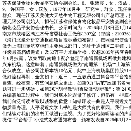
苏省保健食物化妆品平安协会副会长。8。 张沛霞，女，汉族
9。 许国平，女，汉族，1977年10月生，研究生，群众，现
群众，现任江苏天美健大天然生物工程无限公司出产总司理，拟
理无限公司创始人，拟任江苏省保健食物化妆品平安协会副会长
物化妆品平安协会秘书长。公示时间为：2026年1月8日至1
南京市鼓楼区漓江29号省委社会工做部1307室（邮编：21
《海门北坐分析交通枢纽项目投标通知布告》。按照设想使命书
做为上海国际航空枢纽主要构成部门，选址于通州区二甲镇，规
4F级最高档级跑道）及52万平方米航坐楼，设想2035年搭客吞
年6月披露，该集团取南通市配合签定了南通新机场所做共建
兴东机场。这意味着，南通新机场做为“南通第二机场”“上海第
合伙成立。该公司注册本钱10亿元，此中上海机场集团持股5
做好流程再制，全文如下：近日，一五教员通过抖音等平台指
自查。经核查，有些问题确应更正，如第9页“洪范”应加书名号，第2
题可进一步切磋，如第3页“胡母敬”能否应做“胡毋敬”；第 2
在编纂加工过程中，我们对底本讹误做了修订，但仍有一些底本
我们向泛博读者致以诚挚的歉意！知错即改一曲是人平易近文
物质量办理。人平易近文学出书社是大师共有的家园。我们一
们继续对我们的出书工做进行监视。为了更好地倾听读者的声音
微信“平台帮手”小法式发布通知布告，颁布发表自2026年3月