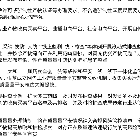
许可或强制性产物认证等办理要求、不合适强制性国度尺度要求
实施召回的缺陷产物。
业产物收集买卖平台、曲播电商平台、社交电商平台、开展自停
纳“技防+人防”“线上监测+线下核查”等体例开展滚动式排查
理，并按照产物流向正在利用范畴查抄。对冒充伪劣产物问题凸
收集发布虚假、性产质量量和防伪溯源消息的整治。
十大和二十届历次全会，统筹成长和平安，线上线下一体化监管
7岁尾，根基成立网售工业产质量量平安监管长效机制，收集买卖
产质量量平安程度大幅提拔。
抽查比例，扩大笼盖范畴，及时发布抽查成果，对发觉的不及格
高的收集买卖平台名单及其排名，并及时将抽查成果传递行业从
量量办理轨制，将产质量量平安情况纳入合规风险管控清单；激
产物提高放哨和抽检频次；对存正在质量违法违规行为的高风险
质量平安学问宣贯。