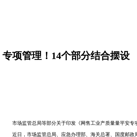
专项管理！14个部分结合摆设
市场监管总局等部分关于印发《网售工业产质量量平安专项管理
近日，市场监管总局、应急办理部、海关总署、国度邮政局、国