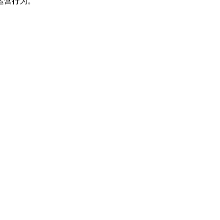
运营行为。