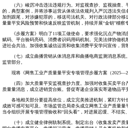
（六）峻厉冲击违法违规行为。对监视查抄、监视抽查、平
的，典型案例，并将涉事运营从体依法依规列入严沉违法失信
加刑跟尾，对涉嫌犯罪的，移送司法机关。对行政法律部分移
量量平安风险预警和快速反映监管机制，持续开展“金钥”稽
《步履方案》明白了11项工做使命，要求强化沉点产物消息
赋码、平台验码亮码、消费者识码用码机制。完美法律协做机
进社会共治。加强收集诚信运营和收集消费平安学问宣传，营
（七）成立曲播营销从体消息库和曲播电商监测消息系统。
监管部分。
现将《网售工业产质量量平安专项管理步履方案（2025—2
（四）加大质量平安监视查抄力度。加强对收集买卖平台产
质量量消息，成立进销货台账。督促寄递企业落实寄递物品平
各地相关部分要提高坐位，成立完美推进机制，紧盯方针使
成效可感可知可及。市场监管总局牵头成立网售工业产质量量
当令组织开展专项管理验收和“回头看”，对进展迟缓、不结
（十）成立健全律例轨制系统。制定出台《收集发卖产质量