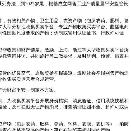
列办法，到2027岁尾，根基成立网售工业产质量量平安监管长
，食物相关产物，卫生用品，农资产物（包罗农药、肥料、兽
罗大型分析性收集买卖平台、专业产物收集买卖平台、曲播电商
制性国度尺度要求的产物；伪制或冒用认证证书、行政许可证
罪收集和财产链条。激励、上海、浙江等大型收集买卖平台所
委托查询拜访、共同施行等工做要求，及时研判、预警、措置并
管的优良空气。通顺赞扬举报渠道，激励社会举报网售产物违
导收集买卖运营者合规运营。
群命财富平安，制定本方案。
，为收集买卖平台开展身份核实、消息验证、信用系统扶植和
核验，及时拦截无证产物消息，排查清理证照不全、超许可或认
产物（包罗农药、肥料、兽药、饲料、农膜、农机等），消防
抽查不及格率较高的产物；存正在缺陷实施召回的产物。