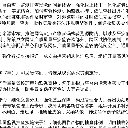
台自查、监测排查发觉的问题线索，强化线上线下一体化监管法
名单，实施结合。加强查验检测机构监视办理，依法查处出具不
送的涉嫌犯罪案件及时审查，对涉嫌犯罪的及时依法立案侦查，
察专项步履。查办一批收集发卖违法违规典型案件，倒逼收集买卖
泉源审核。推进网售沉点产物赋码核验溯源防伪。以涉及平安
制，鞭策成立网售产质量量平安监管跨部分、跨区域协做机制，
制全社会配合关心和参取网售产质量量平安监管的优良空气。通
强化数据对接报送，成立曲播营销从体消息库。组织开展高风险
027年）》印发给你们，请连系现实认实贯彻施行。
质量量管控环境的监视查抄，督促其指点平台内运营者落实工业
安办理轨制，防备冒充伪劣产物进入寄递渠道。
命，细化义务分工，强化营业保障，构成管理合力。要出力处理
平安专项管理工做专班，统筹协调各项使命落实，组织开展多种
实、不到位、走过场、推诿扯皮的，采纳约谈、传递等体例予以督
量监视抽查实施法子》，细化网售产物的抽查体例，明白抽样法