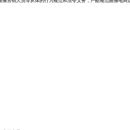
曲播营销人员等从体的行为规范和法令义务，严酷规范曲播电商