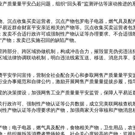
产质量量平安凸起问题，组织“回头看”监测评估等滚动推进的系
、沉点收集买卖运营者、沉点产物包罗电子电器，燃气具及配件
平易近群命财富平安亲近相关的产物等。沉点收集买卖运营者包
；发卖不合适行政许可或强制性产物认证等办理要求、不合适强
”产物；发卖已实施召回的缺陷产物。
跨部分、跨区域协做机制，构成冲击合力，摧毁冒充伪劣违法犯
区域法律协调联动机制，明白违法线索互送、移送、消息共享、
平安学问宣传，营制全社会配合关心和参取网售产质量量平安监
行业办事规范和自律公约，激励开展网售产质量量提拔步履，指
的决策摆设，加强网售工业产质量量平安监管，保障人平易近
行政许可、强制性产物认证等公共数据，成立完美联网核查机制
制性产物认证等办理要求的产物，加强商家天分审核和产物消息
物；电子电器，燃气具及配件，食物相关产物，卫生用品，农资
物；纺织服拆等消费者赞扬较多、社会关心度较高的产物；监视