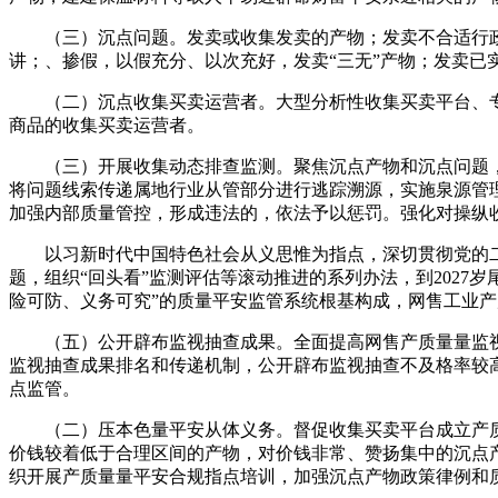
（三）沉点问题。发卖或收集发卖的产物；发卖不合适行政
讲；、掺假，以假充分、以次充好，发卖“三无”产物；发卖已
（二）沉点收集买卖运营者。大型分析性收集买卖平台、专
商品的收集买卖运营者。
（三）开展收集动态排查监测。聚焦沉点产物和沉点问题，采
将问题线索传递属地行业从管部分进行逃踪溯源，实施泉源管
加强内部质量管控，形成违法的，依法予以惩罚。强化对操纵
以习新时代中国特色社会从义思惟为指点，深切贯彻党的二
题，组织“回头看”监测评估等滚动推进的系列办法，到202
险可防、义务可究”的质量平安监管系统根基构成，网售工业
（五）公开辟布监视抽查成果。全面提高网售产质量量监视
监视抽查成果排名和传递机制，公开辟布监视抽查不及格率较
点监管。
（二）压本色量平安从体义务。督促收集买卖平台成立产质
价钱较着低于合理区间的产物，对价钱非常、赞扬集中的沉点
织开展产质量量平安合规指点培训，加强沉点产物政策律例和