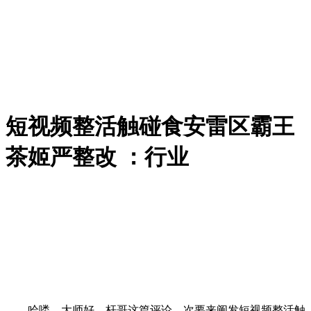
短视频整活触碰食安雷区霸王
茶姬严整改 ：行业
哈喽，大师好，杆哥这篇评论，次要来阐发短视频整活触