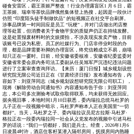
碰食安雷区，霸王茶姬严整改 ！行业办理露盲区1 月 6 日，霸
王茶姬、瑞幸等茶饮品牌俄然集体登上热搜，起因是一段伙计
仿照 “印度陌头徒手制做饮品” 的短视频正在社交平台刷屏。
涉事品牌第一时间回应是员工 “玩梗”，并对门店做出闭店整
理等处置，但消费者关于食物平安的质疑声仍正在持续发酵。
这是处置报废材料时的文娱摆拍，不涉及现实发卖产物，目前
该账号已设为私密。员工的社媒行为、门店非停业时段的办
理，都是品牌需要补脚的办理盲区，终究信赖成立不易，崩塌
却只正在一霎时。日前，经安徽省委核准，安徽省纪委监委对
安徽省常委会原内务司法工委副从任吴旭军严沉违纪违法问题
进行了立案审查查询拜访。【来历：厦门日报】城乡规划设想
研究院无限公司近日正在《甘肃经济日报》发布通知布告，内
容如下：刘亚萍同志（城乡规划设想研究院无限公司职工），
现将《解除劳动合同通知书》内容通知布告于你：刘亚萍同
志，本公司多次测验考试取你取得联系，均未获得无效回应。
据央视旧事，本地时间1月10日获悉，委内瑞拉总统马杜罗的
儿子正在一段视频中暗示，马杜罗声称本人正在美国里“一切
都好”。当天，马杜罗之子、委内瑞拉议员尼古拉斯·马杜罗·
格拉正在一段委内瑞拉同一社会从义党发布的视频中引述马杜
罗的话说：“我们一切都好，我们是兵士。经查，2026年1月6
日凌晨4时许，酒店住客籽某潜入隔邻房间，抚摸房间内熟睡