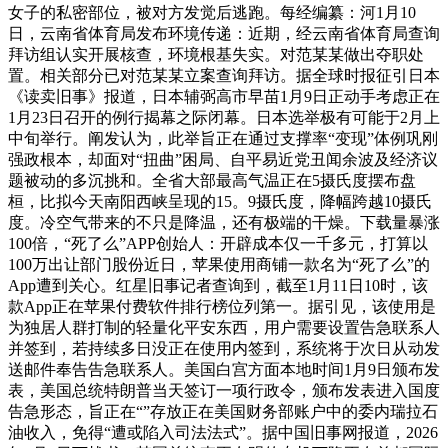
女子的私密部位，被对方发觉后逃跑。每经编纂：河1月10
日，云南省体育局发布环境传递：近期，经云南省体育局查询
拜访组认实开展核查，环境根基失实。对范某某做出夺职处
置。相关部分已对范某某立案查询拜访。据全球时报征引日本
《读卖旧事》报道，日本辅弼高市早苗1月9日正动手考虑正在
1月23日召开的例行揭幕之际闭幕。日本选举极有可能于2月上
中旬举行。阐发认为，此举旨正在通过支撑率“变现”体例巩刚
强政根本，却面对“扭曲”困局、自平易近党丑闻余波及经济议
题被动的多沉挑和。全省大部最高气温正在5摄氏度摆布盘
桓，比拟今天南阳西峡呈现的15。9摄氏度，降幅跨越10摄氏
度。冷空气带来的不只是降温，还有极端的干燥。下载量暴涨
100倍，“死了么”APP创始人：开辟成本仅一千多元，打算以
100万出让部门股份近日，苹果使用商铺一款名为“死了么”的
App遭到关心。红星旧事记者查询到，截至1月11日10时，该
款App正在苹果付费软件排行榜位列第一。据引见，该使用是
为独居人群打制的轻量化平安东西，用户需要设置告急联系人
并签到，若持续多日没正在使用内签到，系统将于次日从动发
送邮件奉告告急联系人。美国白宫方面本地时间1月9日颁布发
表，美国总统特朗普当天签订一项行政令，颁布发表进入国度
告急形态，旨正在“”存放正在美国财务部账户中的委内瑞拉石
油收入，免得“遭或陷入司法法式”。据中国旧事网报道，2026