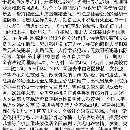
平易近办实事项目；开展规范涉企行政法律专项步履，处理群
众急难愁盼问题4。3万个；实施“碧海”“静夜守护”等专项法律
步履，帮力福建生态质量连结全优。司法是社会公允的最初一
道防地。福建以立异为动力，勤奋让人平易近群众正在每一个
司法案件中感遭到公允。“多亏‘红苹果’的帮帮，我的孩子才
能继续上学，我也能。”正在榕城，服刑人员陈某眼含热泪地
说。“红苹果”是福建立异设立的公益组织，特地帮扶服刑人员
坚苦未成年后代，累计帮扶超10万人次，接管的服刑人员刑释
后无从头犯罪、其后代无一人停学或犯罪，无效阻断犯罪代际
传送，荣获“第十届中华慈善”等20多项荣誉。“十四五”期间，
全省法院受理案件492。39万件、审结474。13万件，别离较前
5年增加24。36%和24。39%。司法办事自贸区扶植、文化遗
产等27项亮点被最高工做演讲采纳，跨域诉讼、集约送达、司
法惠台等经验正在全法律王法公法院推广，出现出泉州中院诉
讼办事核心等一批全国先辈典型。查察机关依法履职成效显
著。2021年以来，全省查察机关打点各类案件86万件，146件
入选最高人平易近查察院指点性案例或典型案例，“全国人平
易近对劲的公事员”潘进格等先辈人物不竭出现。福建持续巩
固公允防地。“十四五”以来，全省社会治安态势稳步向好，常
态化扫黑除恶，冲击整治养老诈骗、电信收集诈骗、拐卖妇女
儿童等专项步履成效位居全国前列，实现电诈警情、发案、财
损“三下降”。现行命案、“两抢”案件连结全破，违法犯罪警