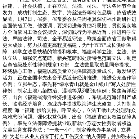
福建、、社会扶植，正在立法、法律、司法、守法各环节全面
发力，成功打制生态、数字、海丝法务等特色品牌，依省成效
显著。1月7日，省委、省常委会从任周祖翼深切福州调研推进
全面依省工做。他强调，要深切进修贯彻习思惟，贯彻落实地
方全面依国工做会议摆设，深切践行为平易近旨，推进科学立
法、严酷法律、司法、全平易近守法，鞭策全面依省工做取得
更大成效，努力扶植更高程度福建，为“十五五”成长供给保
障。科学立法是扶植的前提和根本。福建科学立法、立法、依
法立法，加强沉点范畴、新兴范畴和处所特色范畴立法，制定
点窜省级处所性律例规章132部，立法数量取质量同步提拔。
环绕核心工做，福建以高质量立法保障高质量成长。激发经济
活力，正在全国率先出台平易近营经济推进、推进公允合作等
条例；立脚生态，率先将“绿水青山就是金山银山”写入处所性
律例，制定土壤污染防治、湿地等系列配套律例；聚焦海洋经
济，出台《福建省海洋经济推进条例》，系统规范海洋财产成
长、临港经济培育、渔业办事提拔取海洋生态修复，为打制高
程度“海上福建”供给支持。呼应关心，立法工做出力处理群众
急难愁盼问题。强化权益保障，出台《福建省妇女权益保障条
例》，率先立法保障矫捷就业取新就业形态女性劳动者权益，
完美生育支撑办法；“一老一小”，制定养老办事条例，立异
将“为老年从业人员零丁打点工伤安全”纳入保障，并加强未成