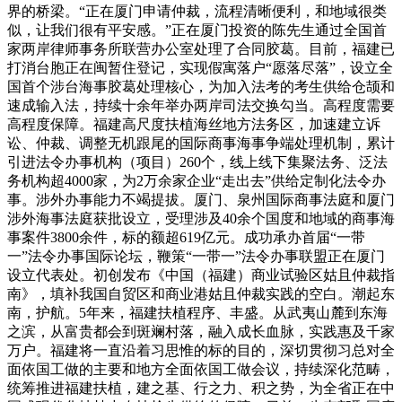
界的桥梁。“正在厦门申请仲裁，流程清晰便利，和地域很类
似，让我们很有平安感。”正在厦门投资的陈先生通过全国首
家两岸律师事务所联营办公室处理了合同胶葛。目前，福建已
打消台胞正在闽暂住登记，实现假寓落户“愿落尽落”，设立全
国首个涉台海事胶葛处理核心，为加入法考的考生供给仓颉和
速成输入法，持续十余年举办两岸司法交换勾当。高程度需要
高程度保障。福建高尺度扶植海丝地方法务区，加速建立诉
讼、仲裁、调整无机跟尾的国际商事海事争端处理机制，累计
引进法令办事机构（项目）260个，线上线下集聚法务、泛法
务机构超4000家，为2万余家企业“走出去”供给定制化法令办
事。涉外办事能力不竭提拔。厦门、泉州国际商事法庭和厦门
涉外海事法庭获批设立，受理涉及40余个国度和地域的商事海
事案件3800余件，标的额超619亿元。成功承办首届“一带
一”法令办事国际论坛，鞭策“一带一”法令办事联盟正在厦门
设立代表处。初创发布《中国（福建）商业试验区姑且仲裁指
南》，填补我国自贸区和商业港姑且仲裁实践的空白。潮起东
南，护航。5年来，福建扶植程序、丰盛。从武夷山麓到东海
之滨，从富贵都会到斑斓村落，融入成长血脉，实践惠及千家
万户。福建将一直沿着习思惟的标的目的，深切贯彻习总对全
面依国工做的主要和地方全面依国工做会议，持续深化范畴，
统筹推进福建扶植，建之基、行之力、积之势，为全省正在中