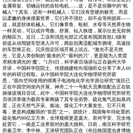
金属骨架、切确运转的齿轮电机……这，是不是你脑中的“机
械人”？其实，还有一种机械人：它们没有坚硬的躯壳，而是
以柔嫩的身体摸索世界，它们并不强壮，却不会等闲损坏——
这，就是软体机械人。它们像章鱼、蚯蚓、水母等天然界生物
一样灵动，可以或许弯曲、舒展、钻入狭缝，展示出史无前例
的顺应力。近日，工业和消息化部正式发布我国首批L3级有
前提从动驾驶车型准入许可，两款别离适配城市拥堵、高速段
的车型将正在、沉庆指定区域开展上试点。“激光不是天然
光，它是人类创制的‘最准的尺’‘最利的刀’，更是能为人类需
求精准调光的‘魔’。”1月6日，科学家百场讲坛正在扬州大学
开讲，中国科学院院士、传授姚建铨向现场听众分享了本人60
年的科研过程取。从中国科学院大连化学物理研究所获
悉，“面向空间使用的锂离子电池电化学光学原位研究”项目已
正在中国空间坐内开展。神舟二十一号航天员乘组配合正在轨
操做该项目尝试，此中，中国科学院大连化学物理研究所研究
员张洪章做为载荷专家阐扬了其专业劣势。硫化氢气息如臭鸡
蛋，正在天然气开采、炼油、煤化工中大量发生。它不只有
毒，更是构成酸雨的“首恶”之一。据统计，我国每年待处置的
硫化氢约80亿立方米，全球规模更是庞大。若何平安、完全地
处置它，一曲是工业界面对的庞大挑和。日前，南京科学研究
所秦卫华、李中林、王涛研究团队正在《布拉格国度虫豸博物