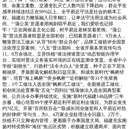
情、命案立案数、交通变乱灭亡人数均呈下降趋向，群众平安
感率持续连结正在99%以上。全平易近守法是社会的根本工
程。福建出力鞭策融入日常糊口，让卑法守法用法成为社会风
尚。“‘蒲公英’意愿者用闽剧唱平易近，我们爱听也记得
牢！”正在闽侯县文化公园，村平易近老林笑着奖饰。“蒲公
英”普法意愿者联盟是全国初创，已招募意愿者17。9万余人，
鞭策普法工做从“从导”转向“群众共创”，品牌工做获评全国普
法依理立异案例。“八五”普法期间，全省开展各类宣传勾当
11。8万余场次。立异扶植“谁法律谁普法”动态智能办理平
台，实现对普法义务落实环境的正在线监测全笼盖。全省中小
学校“副校长”、行政村“法令大白人”全笼盖，种子正在下层生
根抽芽。矛盾胶葛化解机制日益完美。和成长新时代“枫桥经
验”，培育“海上枫桥”“侨乡枫桥”“近邻解纷”等31个先辈典
型，3个工做法入选全国“枫桥式工做法”。全面推进工做化，
初创依法处置事项“五化”“四到位”线项做法入选全国典型案
例。公共法令办事持续优化。实施“新时代福建148品牌”三年
步履，细心培育89个便平易近利平易近利企项目。为群众丧失
约7亿元。开展“百所联百会”“取成长同业做党和人平易近对劲
的好律师”等勾当，为1。4万家企业处理法令问题3。2万个。
扶植不只立脚省内管理，更着眼于办事国度大局。福建充实阐
扬对特劣势和“海丝”焦点区劣势，积极建立联通两岸、面向世