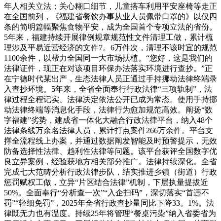
年人相关立法；关心糊口细节，儿童搭车利用平安座椅等走正
在全国前列，《福建省餐饮办事从业人员佩带口罩的》以仅四
条的简明篇幅聚焦食物平安，成为全国首个专项立法的省份。
5年来，福建持续开展律例规章规范性文件清理工做，累计梳
理涉及平易近营经济的文件7。6万件次，清理不该时宜的规范
1100余件，以帮力全国同一大市场扶植。“您好，这是我们的
法律证件，现正在对该项目环保办法落实环境进行查抄。”正
在宁德时代某出产，生态法律人员正通过手持挪动法律终端录
入查抄环境。5年来，全省全面奉行行政法律“三项轨制”，法
律过程全程记实、法律决定依法公开已成为常态。使用手持挪
动法律终端等消息化手段，法律行为愈加规范高效。阐扬“数
字福建”劣势，建成省一体化大融合行政法律平台，纳入48个
法律条线万余名法律人员，累计打点案件266万余件。平台支
撑全流程线上办案，并通过数据阐发智能及时预警提示，无效
防备选择性法律、趋利性法律等问题。该平台获评全国数字优
良立异案例，经验获地方相关部分推广。法律持续深化。全省
完成七大范畴分析行政法律步队，结实推进乡镇（街道）行政
惩罚赋权工做，立异“片区结合法律”机制，下层执量提拔近
50%。全面奉行“分析查一次”“入企扫码”，深切落实“首违不
罚”“轻细免罚”，2025年全省行政查抄量同比下降33。1%。法
律既无力也有温度。持续25年将管理“餐桌污染”纳入省委省为