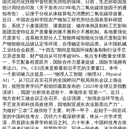
国式现代化扶植中奋怯抢先供给的保障。日前，生态部取国度
统计局结合印发《关于发布2023年电力二氧化碳排放因子的通
知布告》，以便于分歧从体核算电力消费的二氧化碳排放量。
近日，中国农业科学院农产物加工研究所结合国表里科研团
队，系统了小麦基因型、灌溉前提、储存体例及制粉工艺影响
面团流变特征及产质量量的微不雅和介不雅机制。各地要强化
尺度牵引，连系相关部分人工智能终端智能化分级尺度制定和
产物智能化品级认定等环境，合理确定补助品类。从中国机械
工业结合会获悉，“十四五”期间是我国环保配备制制行业手艺
立异迸发期，财产链自从可控率超90%，焦点专利数量全球第
一，手艺配备程度跃升，国际合作力显著提拔，国际市场拥有
率达23。1%。CES历来是察看前沿手艺的主要窗口。本年，
一个新词被几次提及——“物理人工智能（物理AI，Physical
AI）”。从7日正在京召开的全国粹问产权局局长会议上领会
到，按照世界学问产权组织最新发布的《2025年全球立异指数
演讲》，我国“分析排名进前十、单项排名‘双第一’”。近日，
地方农村工做会议正在召开。会议强调，“加强农业环节焦点
手艺攻关和科技高效使用，因地制宜成长农业新质出产力”，
为做好“三农”工做供给了主要。时序一甲子，起始于一间尝试
室的中国科技考古，历经六十载深耕求索，终从一片学术荒
漠，昂首跻出身界学科前沿之列。六十年来，中国科技考古依
托工做者们的汗水、聪慧取苦守，写成一段传奇。冰凉坚硬的