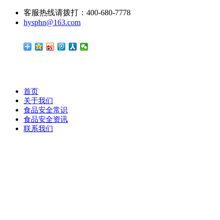
客服热线请拨打：400-680-7778
hysphn@163.com
首页
关于我们
食品安全常识
食品安全资讯
联系我们