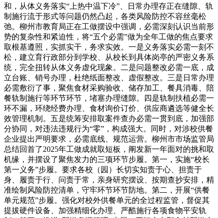
和，从体义务落实“上热中温下冷”、日常办理存正在缝隙、轨
制施行流于形式等问题仍然凸起，各类风险防控不容丝毫松
弛。柳州市教育局正在工做摆设中强调，必需深刻认识当前形
势的复杂性和紧迫性，将“五个必需”做为全年工做的焦点要求
取根基遵照，实抓实干，务求实效。一是义务落实必需一刻不
松，建立育行政部分到学校、从校长到具体岗亭的严密义务系
统，完全扭转从体义务虚化现象。二是问题整改必需一底，成
立台账、销号办理，杜绝纸面整改、虚假整改。三是日常办理
必需敷衍了事，聚焦食材采购验收、储存加工、餐具消毒、陪
餐轨制施行等环节环节，堵塞办理缝隙。四是轨制扶植必需一
环不漏，环绕经费办理、食材询价订价、供应商遴选等健全长
效管理机制。五是统筹安排取案件查办必需一贯到底，加强部
分协同，对违法违规行为“零”，构成强大。同时，对涉校供餐
企业提出严明要求，必需底线、规范运营。柳州市市场监管局
总结回首了2025年工做成就取短板，阐发新一年面对的挑和取
机缘，并摆设了聚焦发力的三项环节步履。第一，实施“校长
第一义务”步履。要求各校（园）长切实知责于心、担责于
身、履责于行、问责于常，亲身研究摆设、按期查抄安排，精
准绘制风险防控清单，守牢环节环节防地。第二，开展“供餐
单元规范”步履。强化对校外供餐单元的全过程监管，督促其
提拔硬件设备、加强精细化办理、严酷施行各项食物平安轨