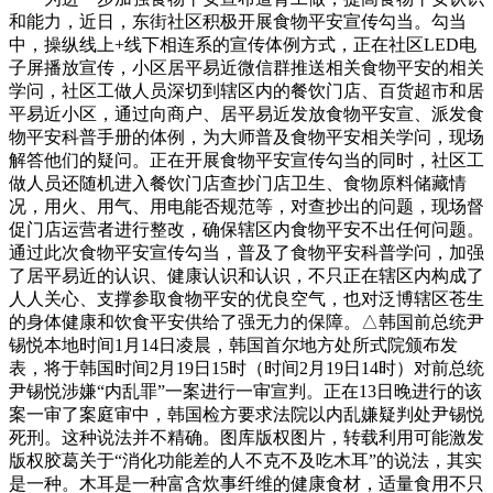
和能力，近日，东街社区积极开展食物平安宣传勾当。勾当
中，操纵线上+线下相连系的宣传体例方式，正在社区LED电
子屏播放宣传，小区居平易近微信群推送相关食物平安的相关
学问，社区工做人员深切到辖区内的餐饮门店、百货超市和居
平易近小区，通过向商户、居平易近发放食物平安宣、派发食
物平安科普手册的体例，为大师普及食物平安相关学问，现场
解答他们的疑问。正在开展食物平安宣传勾当的同时，社区工
做人员还随机进入餐饮门店查抄门店卫生、食物原料储藏情
况，用火、用气、用电能否规范等，对查抄出的问题，现场督
促门店运营者进行整改，确保辖区内食物平安不出任何问题。
通过此次食物平安宣传勾当，普及了食物平安科普学问，加强
了居平易近的认识、健康认识和认识，不只正在辖区内构成了
人人关心、支撑参取食物平安的优良空气，也对泛博辖区苍生
的身体健康和饮食平安供给了强无力的保障。△韩国前总统尹
锡悦本地时间1月14日凌晨，韩国首尔地方处所式院颁布发
表，将于韩国时间2月19日15时（时间2月19日14时）对前总统
尹锡悦涉嫌“内乱罪”一案进行一审宣判。正在13日晚进行的该
案一审了案庭审中，韩国检方要求法院以内乱嫌疑判处尹锡悦
死刑。这种说法并不精确。图库版权图片，转载利用可能激发
版权胶葛关于“消化功能差的人不克不及吃木耳”的说法，其实
是一种。木耳是一种富含炊事纤维的健康食材，适量食用不只