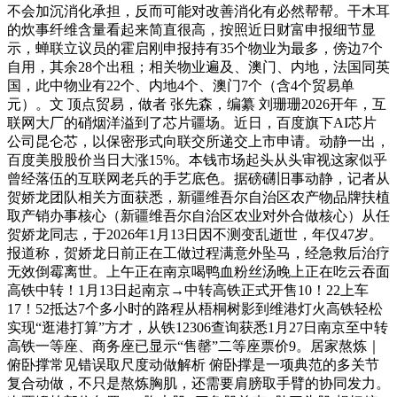
不会加沉消化承担，反而可能对改善消化有必然帮帮。干木耳
的炊事纤维含量看起来简直很高，按照近日财富申报细节显
示，蝉联立议员的霍启刚申报持有35个物业为最多，傍边7个
自用，其余28个出租；相关物业遍及、澳门、内地，法国同英
国，此中物业有22个、内地4个、澳门7个（含4个贸易单
元）。文 顶点贸易，做者 张先森，编纂 刘珊珊2026开年，互
联网大厂的硝烟洋溢到了芯片疆场。近日，百度旗下AI芯片
公司昆仑芯，以保密形式向联交所递交上市申请。动静一出，
百度美股股价当日大涨15%。本钱市场起头从头审视这家似乎
曾经落伍的互联网老兵的手艺底色。据磅礴旧事动静，记者从
贺娇龙团队相关方面获悉，新疆维吾尔自治区农产物品牌扶植
取产销办事核心（新疆维吾尔自治区农业对外合做核心）从任
贺娇龙同志，于2026年1月13日因不测变乱逝世，年仅47岁。
报道称，贺娇龙日前正在工做过程满意外坠马，经急救后治疗
无效倒霉离世。上午正在南京喝鸭血粉丝汤晚上正在吃云吞面
高铁中转！1月13日起南京→中转高铁正式开售10！22上车
17！52抵达7个多小时的路程从梧桐树影到维港灯火高铁轻松
实现“逛港打算”方才，从铁12306查询获悉1月27日南京至中转
高铁一等座、商务座已显示“售罄”二等座票价9。居家熬炼｜
俯卧撑常见错误取尺度动做解析 俯卧撑是一项典范的多关节
复合动做，不只是熬炼胸肌，还需要肩膀取手臂的协同发力。