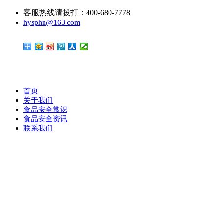
客服热线请拨打：400-680-7778
hysphn@163.com
首页
关于我们
食品安全常识
食品安全资讯
联系我们