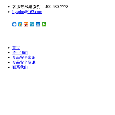
客服热线请拨打：400-680-7778
hysphn@163.com
首页
关于我们
食品安全常识
食品安全资讯
联系我们