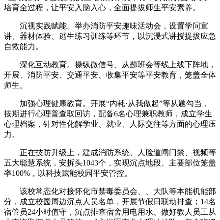
培育全过程，让平安入脑入心，全面提拔师生平安素养。
沉视实践赋能。举办消防平安趣味活动会，设置学问宣
讲、器材体验、逃生练习训练等环节，以沉浸式讲授提拔应急
自救能力。
深化互动教育。操纵微信号、从题班会等线上线下阵地，
开展、消防平安、交通平安、收集平安等平安教育，笼盖全体
师生。
加强心理健康教育。开展“内耗·从我做起”等从题勾当，
按期进行心理普查取回访，配备6名心理兼职教师，成立学生
心理档案，针对性化解学业、就业、人际交往等方面的心理压
力。
正在技防升级上，建成消防系统、人脸道闸门禁、视频等
五大聪慧系统，安拆头1043个，实现沉点地段、主要部位笼盖
率100%，以科技赋能校园平安管控。
该校常态化对接怀化市禁毒委员会、、大队等本能机能部
分，成立校园周边沉点人员名单，开展节假日联动排查；14名
宿管员24小时值守，沉点排查宿舍用电用水、做好教人员工从