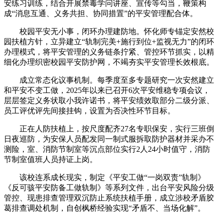
安练习训练，结合开展禁毒学问讲座、宣传等勾当，鞭策构
成“消息互通、义务共担、协同措置”的平安管理配合体。
校园平安无小事，闭环办理建防地。怀化师专锚定安然校
园扶植方针，立异建立“轨制完美+施行到位+监视无力”的闭环
办理模式，将平安管理的义务链条拧紧、管控环节抓实，以精
细化办理织密校园平安防护网，不竭夯实平安管理长效根底。
成立常态化议事机制。每季度至多专题研究一次安然建立
和平安不变工做，2025年以来已召开6次平安维稳专项会议，
层层签定义务状取小我许诺书，将平安绩效取部分二级分派、
员工评优评先间接挂钩，设置为否决性环节目标。
正在人防扶植上，按尺度配齐27名专职保安，实行三班倒
日夜巡防，为安保人员配发同一制式服拆取防护器材并采办不
测险，室、消防节制室等沉点部位实行2人24小时值守，消防
节制室值班人员持证上岗。
该校连系成长现实，制定《平安工做“一岗双责”轨制》
《反可骇平安防备工做轨制》等系列文件，出台平安风险分级
管控、现患排查管理双沉防止系统扶植手册，成立涉校矛盾胶
葛排查调处机制，自创枫桥经验实现“矛盾不、当场化解”。