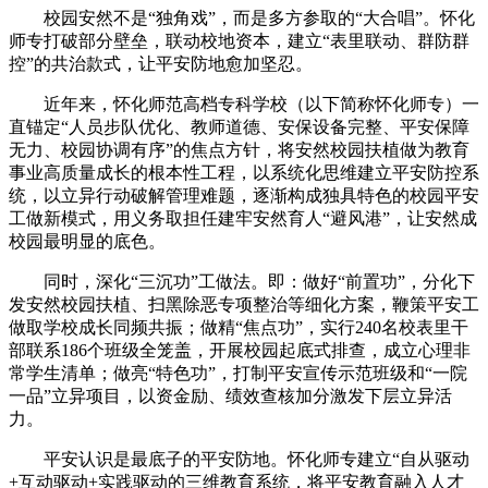
校园安然不是“独角戏”，而是多方参取的“大合唱”。怀化
师专打破部分壁垒，联动校地资本，建立“表里联动、群防群
控”的共治款式，让平安防地愈加坚忍。
近年来，怀化师范高档专科学校（以下简称怀化师专）一
直锚定“人员步队优化、教师道德、安保设备完整、平安保障
无力、校园协调有序”的焦点方针，将安然校园扶植做为教育
事业高质量成长的根本性工程，以系统化思维建立平安防控系
统，以立异行动破解管理难题，逐渐构成独具特色的校园平安
工做新模式，用义务取担任建牢安然育人“避风港”，让安然成
校园最明显的底色。
同时，深化“三沉功”工做法。即：做好“前置功”，分化下
发安然校园扶植、扫黑除恶专项整治等细化方案，鞭策平安工
做取学校成长同频共振；做精“焦点功”，实行240名校表里干
部联系186个班级全笼盖，开展校园起底式排查，成立心理非
常学生清单；做亮“特色功”，打制平安宣传示范班级和“一院
一品”立异项目，以资金励、绩效查核加分激发下层立异活
力。
平安认识是最底子的平安防地。怀化师专建立“自从驱动
+互动驱动+实践驱动的三维教育系统，将平安教育融入人才