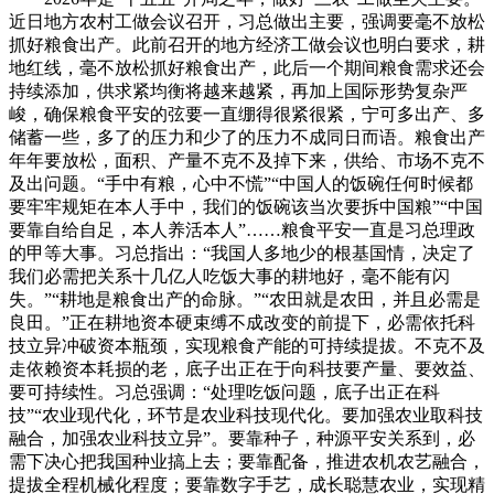
近日地方农村工做会议召开，习总做出主要，强调要毫不放松
抓好粮食出产。此前召开的地方经济工做会议也明白要求，耕
地红线，毫不放松抓好粮食出产，此后一个期间粮食需求还会
持续添加，供求紧均衡将越来越紧，再加上国际形势复杂严
峻，确保粮食平安的弦要一直绷得很紧很紧，宁可多出产、多
储蓄一些，多了的压力和少了的压力不成同日而语。粮食出产
年年要放松，面积、产量不克不及掉下来，供给、市场不克不
及出问题。“手中有粮，心中不慌”“中国人的饭碗任何时候都
要牢牢规矩在本人手中，我们的饭碗该当次要拆中国粮”“中国
要靠自给自足，本人养活本人”……粮食平安一直是习总理政
的甲等大事。习总指出：“我国人多地少的根基国情，决定了
我们必需把关系十几亿人吃饭大事的耕地好，毫不能有闪
失。”“耕地是粮食出产的命脉。”“农田就是农田，并且必需是
良田。”正在耕地资本硬束缚不成改变的前提下，必需依托科
技立异冲破资本瓶颈，实现粮食产能的可持续提拔。不克不及
走依赖资本耗损的老，底子出正在于向科技要产量、要效益、
要可持续性。习总强调：“处理吃饭问题，底子出正在科
技”“农业现代化，环节是农业科技现代化。要加强农业取科技
融合，加强农业科技立异”。要靠种子，种源平安关系到，必
需下决心把我国种业搞上去；要靠配备，推进农机农艺融合，
提拔全程机械化程度；要靠数字手艺，成长聪慧农业，实现精