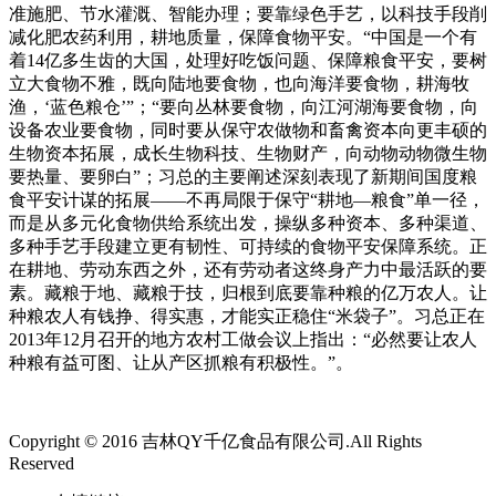
准施肥、节水灌溉、智能办理；要靠绿色手艺，以科技手段削
减化肥农药利用，耕地质量，保障食物平安。“中国是一个有
着14亿多生齿的大国，处理好吃饭问题、保障粮食平安，要树
立大食物不雅，既向陆地要食物，也向海洋要食物，耕海牧
渔，‘蓝色粮仓’”；“要向丛林要食物，向江河湖海要食物，向
设备农业要食物，同时要从保守农做物和畜禽资本向更丰硕的
生物资本拓展，成长生物科技、生物财产，向动物动物微生物
要热量、要卵白”；习总的主要阐述深刻表现了新期间国度粮
食平安计谋的拓展——不再局限于保守“耕地—粮食”单一径，
而是从多元化食物供给系统出发，操纵多种资本、多种渠道、
多种手艺手段建立更有韧性、可持续的食物平安保障系统。正
在耕地、劳动东西之外，还有劳动者这终身产力中最活跃的要
素。藏粮于地、藏粮于技，归根到底要靠种粮的亿万农人。让
种粮农人有钱挣、得实惠，才能实正稳住“米袋子”。习总正在
2013年12月召开的地方农村工做会议上指出：“必然要让农人
种粮有益可图、让从产区抓粮有积极性。”。
Copyright © 2016 吉林QY千亿食品有限公司.All Rights
Reserved