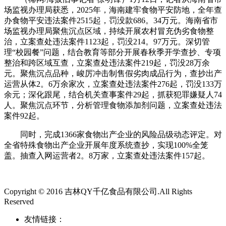
场监视办理局获悉，2025年，海南建牢食物平安防地，全年查
办食物平安违法案件2515起，罚没款686。34万元。海南省市
场监视办理局聚焦沉点区域，持续开展农村冒充伪劣食物整
治，立案查处违法案件1123起，罚没214。97万元。深切管
理“校园餐”问题，结合教育等部分开展春秋季开学查抄、专项
整治和跨区域互查，立案查处违法案件219起，罚没28万余
元。聚焦沉点品种，峻厉冲击制售假劣肉成品行为，查抄出产
运营从体2。6万余家次，立案查处违法案件276起，罚没133万
余元；深化跟尾，结合机关查事案件29起，抓获犯罪嫌疑人74
人。聚焦沉点环节，分析管理食物添加剂问题，立案查处违法
案件92起。
同时，完成1366家食物出产企业的风险品级动态评定。对
全省特殊食物出产企业开展年度系统查抄，实现100%全笼
盖。抽查入网运营者2。8万家，立案查处违法案件157起。
Copyright © 2016 吉林QY千亿食品有限公司.All Rights
Reserved
友情链接：