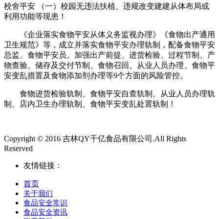
校舍平安 （一）校园无违法扶植、违规改变建建从体布局或
利用功能等现患！
《企业落实食物平安从体义务监视办理》《食物出产通用
卫生规范》等，成立并落实食物平安办理轨制，配备食物平安
总监、食物平安员。加强出产前提、进货检验、过程节制、产
物查验、储存及交付节制、食物召回、从业人员办理、食物平
安变乱措置及食物添加剂办理等9个方面的风险管控。
食物进货检验轨制、食物平安自查轨制、从业人员办理轨
制、店内卫生办理轨制、食物平安变乱处置轨制！
Copyright © 2016 吉林QY千亿食品有限公司.All Rights
Reserved
友情链接：
首页
关于我们
食品安全常识
食品安全资讯