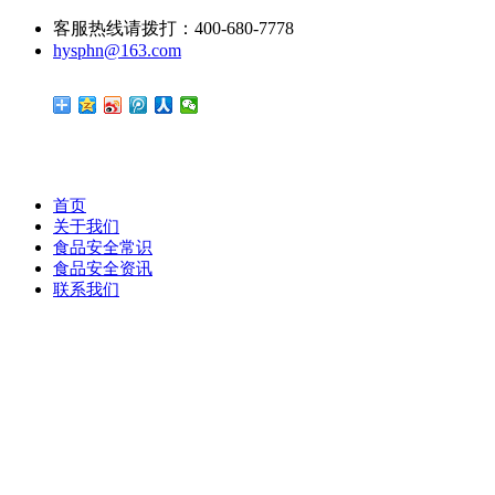
客服热线请拨打：400-680-7778
hysphn@163.com
首页
关于我们
食品安全常识
食品安全资讯
联系我们