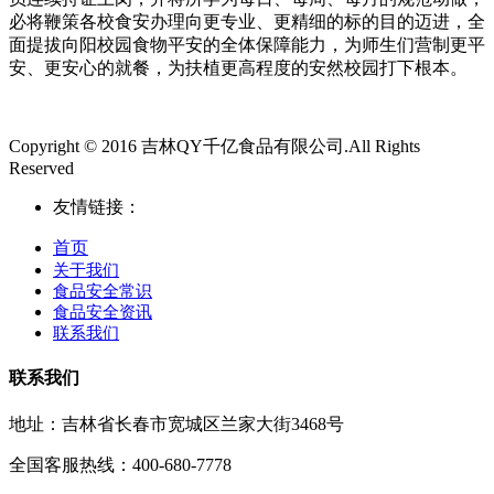
必将鞭策各校食安办理向更专业、更精细的标的目的迈进，全
面提拔向阳校园食物平安的全体保障能力，为师生们营制更平
安、更安心的就餐，为扶植更高程度的安然校园打下根本。
Copyright © 2016 吉林QY千亿食品有限公司.All Rights
Reserved
友情链接：
首页
关于我们
食品安全常识
食品安全资讯
联系我们
联系我们
地址：吉林省长春市宽城区兰家大街3468号
全国客服热线：400-680-7778