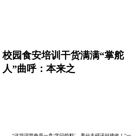
校园食安培训干货满满“掌舵
人”曲呼：本来之
“这培训简曲是一盘‘学问馅料’，养分丰硕还好接收！”一