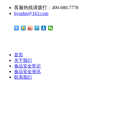
客服热线请拨打：400-680-7778
hysphn@163.com
首页
关于我们
食品安全常识
食品安全资讯
联系我们