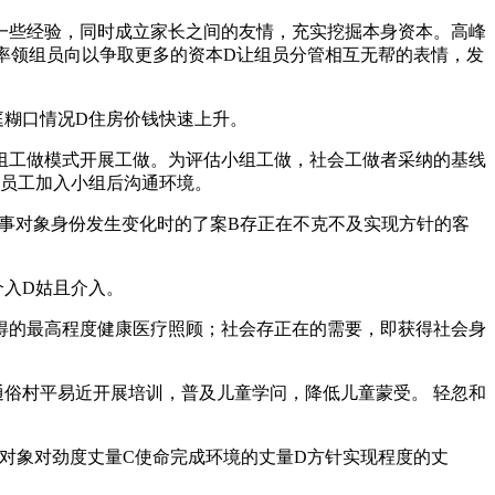
些经验，同时成立家长之间的友情，充实挖掘本身资本。高峰
率领组员向以争取更多的资本D让组员分管相互无帮的表情，发
庭糊口情况D住房价钱快速上升。
工做模式开展工做。为评估小组工做，社会工做者采纳的基线
量员工加入小组后沟通环境。
事对象身份发生变化时的了案B存正在不克不及实现方针的客
介入D姑且介入。
的最高程度健康医疗照顾；社会存正在的需要，即获得社会身
俗村平易近开展培训，普及儿童学问，降低儿童蒙受。 轻忽和
对象对劲度丈量C使命完成环境的丈量D方针实现程度的丈