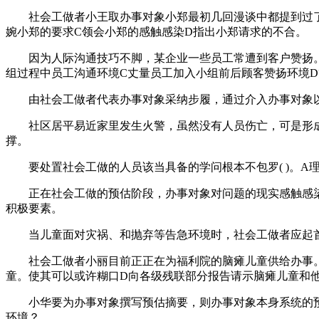
社会工做者小王取办事对象小郑最初几回漫谈中都提到过了案
婉小郑的要求C领会小郑的感触感染D指出小郑请求的不合。
因为人际沟通技巧不脚，某企业一些员工常遭到客户赞扬。为
组过程中员工沟通环境C丈量员工加入小组前后顾客赞扬环境
由社会工做者代表办事对象采纳步履，通过介入办事对象以外
社区居平易近家里发生火警，虽然没有人员伤亡，可是形成了
撑。
要处置社会工做的人员该当具备的学问根本不包罗( )。A理
正在社会工做的预估阶段，办事对象对问题的现实感触感染属
积极要素。
当儿童面对灾祸、和抛弃等告急环境时，社会工做者应起首(
社会工做者小丽目前正正在为福利院的脑瘫儿童供给办事。鄙
童。使其可以或许糊口D向各级残联部分报告请示脑瘫儿童和
小华要为办事对象撰写预估摘要，则办事对象本身系统的预估
环境？。