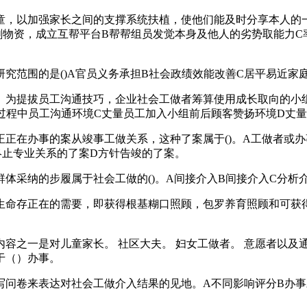
，以加强家长之间的支撑系统扶植，使他们能及时分享本人的一
剩物资，成立互帮平台B帮帮组员发觉本身及他人的劣势取能力C
范围的是()A官员义务承担B社会政绩效能改善C居平易近家
为提拔员工沟通技巧，企业社会工做者筹算使用成长取向的小组
组过程中员工沟通环境C丈量员工加入小组前后顾客赞扬环境D丈
在办事的案从竣事工做关系，这种了案属于()。A工做者或办
终止专业关系的了案D方针告竣的了案。
采纳的步履属于社会工做的()。A间接介入B间接介入C分析
命存正在的需要，即获得根基糊口照顾，包罗养育照顾和可获得
之一是对儿童家长。 社区大夫。 妇女工做者。 意愿者以及通
于（）办事。
卷来表达对社会工做介入结果的见地。A不同影响评分B办事