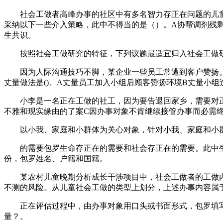
社会工做者高峰办事的社区中有多名智力存正在问题的儿童
采纳以下一些介入策略，此中不得当的是（）。A协帮调剂残
生共识。
按照社会工做研究的特征，下列议题最适宜归入社会工做研究
因为人际沟通技巧不脚，某企业一些员工常遭到客户赞扬。
丈量做法是()。A丈量员工加入小组后顾客赞扬环境B丈量小
小李是一名正在工做的社工，因为要告退回家乡，需要对正正
不雅和现实缘由的了案C因办事对象不肯继续接管办事而必需
以小我、家庭和小群体为关心对象，针对小我、家庭和小群体
的需要包罗生命存正在的需要和社会存正在的需要。此中生
份，包罗姓名、户籍和国籍。
某农村儿童晚期分析成长干涉项目中，社会工做者的工做内容
不测的风险。从儿童社会工做的类型上划分，上述办事内容属
正在评估过程中，由办事对象用口头或书面形式，包罗填写问
量？。