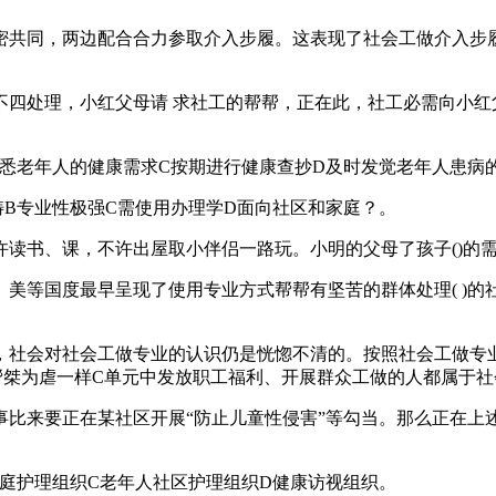
同，两边配合合力参取介入步履。这表现了社会工做介入步履的
处理，小红父母请 求社工的帮帮，正在此，社工必需向小红父母
老年人的健康需求C按期进行健康查抄D及时发觉老年人患病
专业性极强C需使用办理学D面向社区和家庭？。
书、课，不许出屋取小伴侣一路玩。小明的父母了孩子()的需
等国度最早呈现了使用专业方式帮帮有坚苦的群体处理( )的社
社会对社会工做专业的认识仍是恍惚不清的。按照社会工做专业
帮桀为虐一样C单元中发放职工福利、开展群众工做的人都属于社
来要正在某社区开展“防止儿童性侵害”等勾当。那么正在上
护理组织C老年人社区护理组织D健康访视组织。