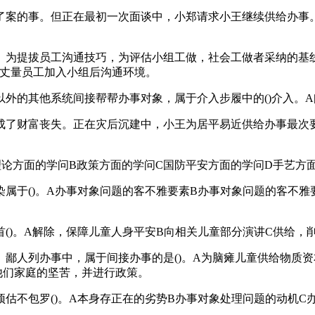
的事。但正在最初一次面谈中，小郑请求小王继续供给办事。
提拔员工沟通技巧，为评估小组工做，社会工做者采纳的基线丈
D丈量员工加入小组后沟通环境。
的其他系统间接帮帮办事对象，属于介入步履中的()介入。A
财富丧失。正在灾后沉建中，小王为居平易近供给办事最次要的
论方面的学问B政策方面的学问C国防平安方面的学问D手艺方
于()。A办事对象问题的客不雅要素B办事对象问题的客不雅
)。A解除，保障儿童人身平安B向相关儿童部分演讲C供给，
人列办事中，属于间接办事的是()。A为脑瘫儿童供给物质资
他们家庭的坚苦，并进行政策。
不包罗()。A本身存正在的劣势B办事对象处理问题的动机C