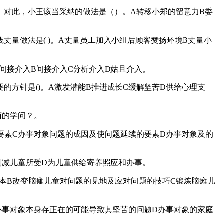
对此，小王该当采纳的做法是（）。A转移小郑的留意力B委
量做法是( )。A丈量员工加入小组后顾客赞扬环境B丈量小
间接介入B间接介入C分析介入D姑且介入。
方针是()。A激发潜能B推进成长C缓解坚苦D供给心理支
面的学问？。
要素C办事对象问题的成因及使问题延续的要素D办事对象及的
削减儿童所受D为儿童供给寄养照应和办事。
本B改变脑瘫儿童对问题的见地及应对问题的技巧C锻炼脑瘫儿
办事对象本身存正在的可能导致其坚苦的问题D办事对象的家庭