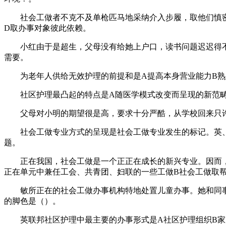
社会工做者不克不及单枪匹马地采纳介入步履，取他们慎密共
D取办事对象彼此依赖。
小红由于是超生，父母没有给她上户口，读书问题迟迟得不四
需要。
为老年人供给无效护理的前提和是A提高本身营业能力B熟悉
社区护理最凸起的特点是A随医学模式改变而呈现的新范畴B
父母对小明的期望很是高，要求十分严酷，从学校回来只许读
社会工做专业方式的呈现是社会工做专业发生的标记。英、美
题。
正在我国，社会工做是一个正正在成长的新兴专业。因而，
正在单元中兼任工会、共青团、妇联的一些工做B社会工做取
敏所正在的社会工做办事机构特地处置儿童办事。她和同事比
的脚色是（）。
英联邦社区护理中最主要的办事形式是A社区护理组织B家庭