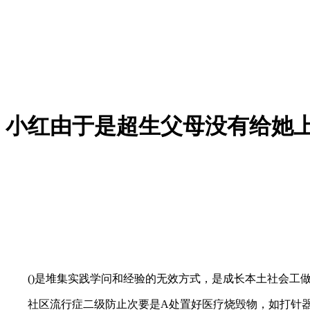
小红由于是超生父母没有给她
()是堆集实践学问和经验的无效方式，是成长本土社会工做
社区流行症二级防止次要是A处置好医疗烧毁物，如打针器针