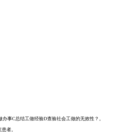
做办事C总结工做经验D查验社会工做的无效性？。
症患者。