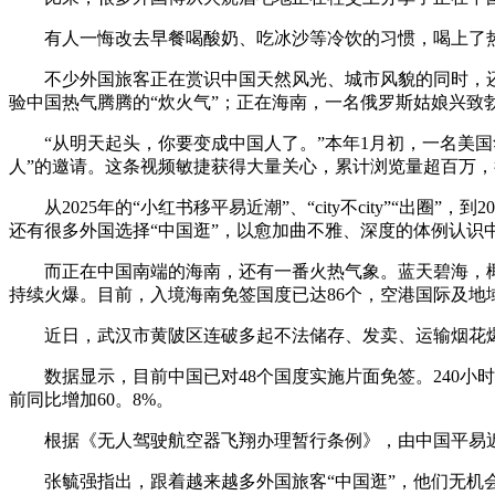
有人一悔改去早餐喝酸奶、吃冰沙等冷饮的习惯，喝上了热粥
不少外国旅客正在赏识中国天然风光、城市风貌的同时，还
验中国热气腾腾的“炊火气”；正在海南，一名俄罗斯姑娘兴致
“从明天起头，你要变成中国人了。”本年1月初，一名美国
人”的邀请。这条视频敏捷获得大量关心，累计浏览量超百万，
从2025年的“小红书移平易近潮”、“city不city”“出圈
还有很多外国选择“中国逛”，以愈加曲不雅、深度的体例认识
而正在中国南端的海南，还有一番火热气象。蓝天碧海，椰
持续火爆。目前，入境海南免签国度已达86个，空港国际及地
近日，武汉市黄陂区连破多起不法储存、发卖、运输烟花爆仗
数据显示，目前中国已对48个国度实施片面免签。240小时过
前同比增加60。8%。
根据《无人驾驶航空器飞翔办理暂行条例》，由中国平易近
张毓强指出，跟着越来越多外国旅客“中国逛”，他们无机会