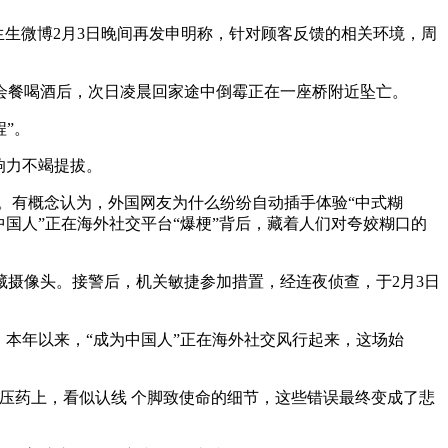
生微博2月3日晚间再发申明称，针对顾客反馈的相关环境，周
会餐喝酒后，次日凌晨回家途中倒霉正在一座桥附近坠亡。
”。
响力不竭提拔。
式。有概念认为，外国网友为什么纷纷自动插手体验“中式糊
国人”正在海外社交平台“爆梗”背后，藏着人们对夸姣糊口的
躲藏摄像头。接警后，机关敏捷参加措置，经连夜侦查，于2月3日
本年以来，“成为中国人”正在海外社交风行起来，这场始
药上，看似认线 个脚致使命的细节，这些错误最终变成了悲