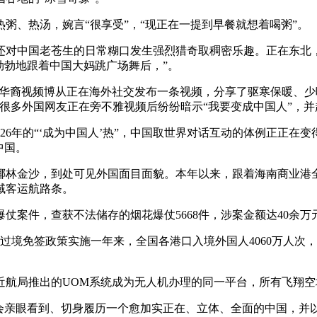
、热汤，婉言“很享受”，“现正在一提到早餐就想着喝粥”。
对中国老苍生的日常糊口发生强烈猎奇取稠密乐趣。正在东北，
勃勃地跟着中国大妈跳广场舞后，”。
华裔视频博从正在海外社交发布一条视频，分享了驱寒保暖、少
很多外国网友正在旁不雅视频后纷纷暗示“我要变成中国人”，并
”，到2026年的“‘成为中国人’热”，中国取世界对话互动的体例
中国。
林金沙，到处可见外国面目面貌。本年以来，跟着海南商业港全
域客运航路条。
案件，查获不法储存的烟花爆仗5668件，涉案金额达40余万
境免签政策实施一年来，全国各港口入境外国人4060万人次，同
航局推出的UOM系统成为无人机办理的同一平台，所有飞翔空
亲眼看到、切身履历一个愈加实正在、立体、全面的中国，并