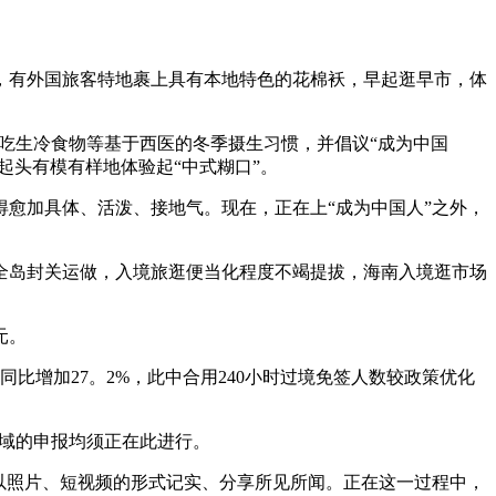
有外国旅客特地裹上具有本地特色的花棉袄，早起逛早市，体
吃生冷食物等基于西医的冬季摄生习惯，并倡议“成为中国
起头有模有样地体验起“中式糊口”。
正正在变得愈加具体、活泼、接地气。现在，正在上“成为中国人”之外，
岛封关运做，入境旅逛便当化程度不竭提拔，海南入境逛市场
元。
比增加27。2%，此中合用240小时过境免签人数较政策优化
域的申报均须正在此进行。
以照片、短视频的形式记实、分享所见所闻。正在这一过程中，