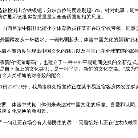
检测出含铁银钯，分歧点位纯度差别超35%。针对此事，周生
演讲显示该批劣货质量量完全合适国度相关尺度。
日，山西吕梁中阳县北街小学体育教员任某正在取学校带领、同事
外国网友从一杯热水、一碗热粥起头，体验中国文化的新颖“路程
微不雅角度呈现出中国文化的魅力以及中国正在全球范畴的影
再添新的“流量暗码”，也建立了一种中外平易近间交换的全新范
是自下而上的文化共识，是一种平等、新鲜的文化交换。“成为中
有全人类相通的对夸姣的配合。
2月1日21时23分，我局接群众报警称正在某平易近宿客房内发觉
。
照、体验中式糊口体例来表达对中国文化的乐趣、喜爱和认同。
取跨文化交换的新图景。
句让正在场合有人都愣住的话！“问题恰好出正在他太依赖降压