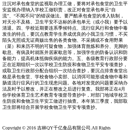
注沉对承包食堂的监视取办理工做，要将对承包食堂的卫生平
安监视办理纳入学校工做职责，改正对食堂承包单元“自
流”、“不闻不问”的错误做法。要严酷承包食堂的准入轨制，
对天分不及格、卫生平安不达标的承包单元（或小我）要予以
清退。四、学校近期要连系季候特点、流行症风行和食物中毒
发生的特点，要沉点教育学生养成优良的小我卫生习惯，不买
陌头无照或无证商贩出售的各类食物、不采摘或不食用野果
（菜）和来历不明的可疑食物，加强体育熬炼和养分、充脚的
歇息、有病及时就医并居家歇息等，加强学生的防备认识和防
备能力，提高机体抵御疾病的能力。五、各级教育行政部分要
正在近期组织一次以学校卫生防疫和食物卫生平安专项查抄，
或取卫生行政部分配合组织一次结合查抄，要沉点排查食堂出
格是承包食堂、学校食物小卖部、以消弭可能形成食物中毒和
肠道流行症风行的卫生现患问题。各地对发觉的问题要采纳办
法及时予以整改，并正在整改之后进行复查。我部将正在4月
份学校体育卫生艺术教育专项督导查抄中，对部门地域学校卫
生防疫和食物卫生平安工做进行抽查。本年第三季度，我部取
卫生部将结合开展学校食物卫生平安专项查抄。
Copyright © 2016 吉林QY千亿食品有限公司.All Rights