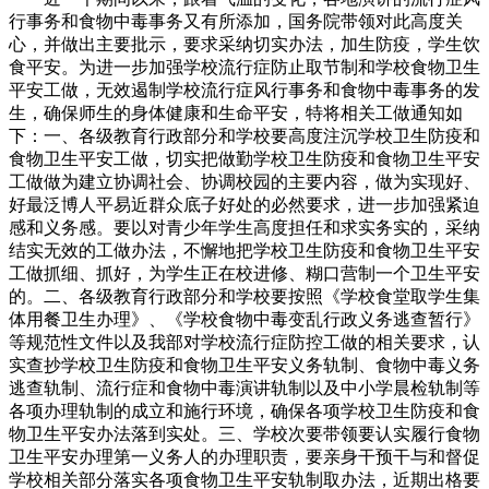
行事务和食物中毒事务又有所添加，国务院带领对此高度关
心，并做出主要批示，要求采纳切实办法，加生防疫，学生饮
食平安。为进一步加强学校流行症防止取节制和学校食物卫生
平安工做，无效遏制学校流行症风行事务和食物中毒事务的发
生，确保师生的身体健康和生命平安，特将相关工做通知如
下：一、各级教育行政部分和学校要高度注沉学校卫生防疫和
食物卫生平安工做，切实把做勤学校卫生防疫和食物卫生平安
工做做为建立协调社会、协调校园的主要内容，做为实现好、
好最泛博人平易近群众底子好处的必然要求，进一步加强紧迫
感和义务感。要以对青少年学生高度担任和求实务实的，采纳
结实无效的工做办法，不懈地把学校卫生防疫和食物卫生平安
工做抓细、抓好，为学生正在校进修、糊口营制一个卫生平安
的。二、各级教育行政部分和学校要按照《学校食堂取学生集
体用餐卫生办理》、《学校食物中毒变乱行政义务逃查暂行》
等规范性文件以及我部对学校流行症防控工做的相关要求，认
实查抄学校卫生防疫和食物卫生平安义务轨制、食物中毒义务
逃查轨制、流行症和食物中毒演讲轨制以及中小学晨检轨制等
各项办理轨制的成立和施行环境，确保各项学校卫生防疫和食
物卫生平安办法落到实处。三、学校次要带领要认实履行食物
卫生平安办理第一义务人的办理职责，要亲身干预干与和督促
学校相关部分落实各项食物卫生平安轨制取办法，近期出格要