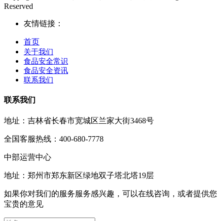
Reserved
友情链接：
首页
关于我们
食品安全常识
食品安全资讯
联系我们
联系我们
地址：吉林省长春市宽城区兰家大街3468号
全国客服热线：400-680-7778
中部运营中心
地址：郑州市郑东新区绿地双子塔北塔19层
如果你对我们的服务服务感兴趣，可以在线咨询，或者提供您
宝贵的意见