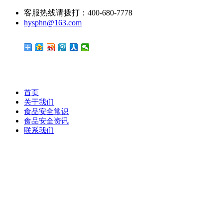
客服热线请拨打：400-680-7778
hysphn@163.com
首页
关于我们
食品安全常识
食品安全资讯
联系我们