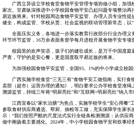
广西立异设立学校食堂食物平安管理专项协做小组，加强校外供
家次。甘肃纵深推进中小学校园食物平安凸起问题专项整治再排
易近族将来。针对校园周边食物平安监管、办理人员专业性提
健全，构成监管、学校从责、社会监视的联动管理新常态，以“
全面压实义务，各地进一步落实教育行政部分行业办理义务、
环节环节监管，16万余表面务督学每月进校开展食物平安专项督
校园里的欢声笑语，孩子们的健壮成长，是万千中国度庭最
严查，守护的是安心餐，更是国度取平易近族的将来。
为加强校园食物平安监管，全国93。1%的中小学成立校园
广西实施学校食堂“三无三有”食物平安工做指南，实行食物
卖部（超市）运营办理的通知》，明白要求公办学校食堂准绳上
溯源监管，持续三年将“明厨亮灶”和“互联网+明厨亮灶”纳入
江西宜春以“家长治膳”为焦点，实施学校学生“安心用餐”工
参取食材供应商遴选、帮厨、抽检等工做，充实保障学生家长
示：“我们按照严酷的尺度法式实行全链条检测溯源；从供应
做中阐扬着主要感化。2024年，中小学校园食物平安和炊事