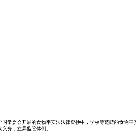
国常委会开展的食物平安法法律查抄中，学校等范畴的食物平安
实义务，立异监管体例。