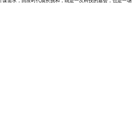
计谋需求，回应时代成长挑和，既是一次科技的嘉会，也是一场