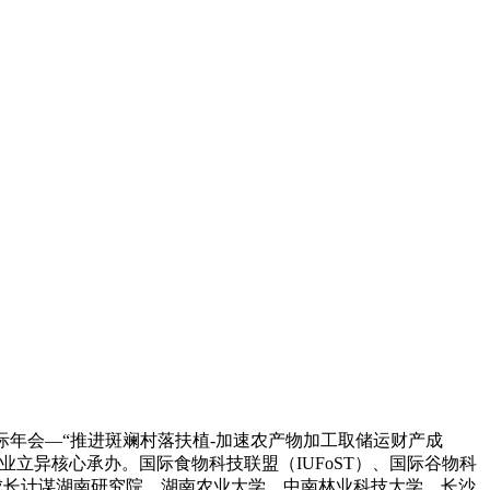
国际年会—“推进斑斓村落扶植-加速农产物加工取储运财产成
立异核心承办。国际食物科技联盟（IUFoST）、国际谷物科
成长计谋湖南研究院、湖南农业大学、中南林业科技大学、长沙