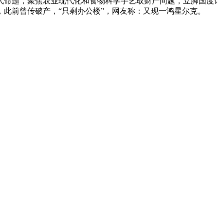
代命题，聚焦农业现代化和食物科学手艺取财产问题，立脚国度
，此前曾传破产，“只剩办公楼”，网友称：又现一鸿星尔克。