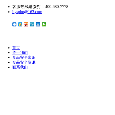
客服热线请拨打：400-680-7778
hysphn@163.com
首页
关于我们
食品安全常识
食品安全资讯
联系我们