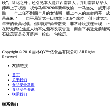
晚”。除此之外，还引见本人是江西南昌人，并用南昌话给大
师奉上了祝愿：祝你马年2026年新年欢愉！一马当先、旗开得
胜！一个上任不到四个月的女辅弼，赌上本人的生命闭幕，成
果赢麻了——自平易近党一口吻拿下316个席位，创下建党71
年来的最高记载。但喝彩声尚未散去，非常环境接连呈现，正
在野党两位焦点人物率先颁布发表告退，而自平易近党前辅弼
石破茂更是公开辟声，给出一句峻厉。
Copyright © 2016 吉林QY千亿食品有限公司.All Rights
Reserved
友情链接：
首页
关于我们
食品安全常识
食品安全资讯
联系我们
联系我们