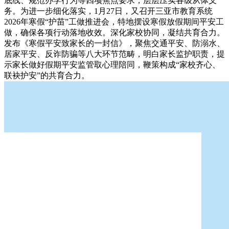
底线、规范办学行为等四项焦点要求，层层压实各级从体义
务。为进一步细化落实，1月27日，又召开三亚市教育系统
2026年寒假“护苗”工做推进会，特地摆设寒假放假期间平安工
做，确保各项行动落地收效。深化家校协同，凝结共育合力。
发布《寒假平安致家长的一封信》，聚焦交通平安、防溺水、
居家平安、反诈防骗等八大环节范畴，明白家长监护职责，提
示家长做好假期平安监管取心理陪同，鞭策构成“家校齐心、
联袂护安”的共育合力。