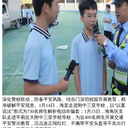
深化警校联动，防备平安风险。结合门深切校园开展教育，精
准破解平安现患。1月14日，海棠走进附中三亚学校，以“以案
说法”形式为730名师生解析电信诈骗套；1月15日，海角区支
队走进平易近大附中三亚学校等校，为近400名师生开展交通
平安警示教育，沉点改正闯红灯、不佩带平安头盔等不良出行