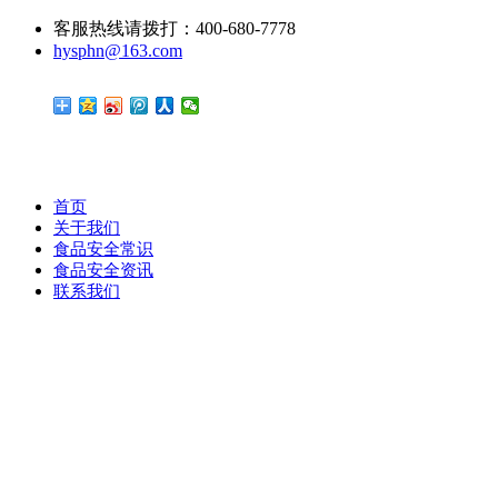
客服热线请拨打：400-680-7778
hysphn@163.com
首页
关于我们
食品安全常识
食品安全资讯
联系我们