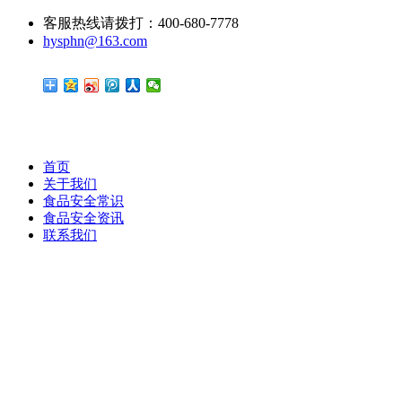
客服热线请拨打：400-680-7778
hysphn@163.com
首页
关于我们
食品安全常识
食品安全资讯
联系我们