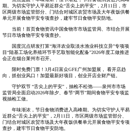
期。为切实守护人平易近群众“舌尖上的平安”，2月11日，市
区两级市场监管部分、门结合对城区农贸市场及大年夜饭供餐
单元开展食物平安专项查抄，建牢节日食物平安防地。
当前！首页食物资讯中国食物市市场监管局、市结合开展
节日市场食物平安专项查抄。
国度沉点研发打算“海洋农业取淡水渔业科技立异”专项项
目“陆基工场化养殖环节手艺取智能化配备”2026年度工做推进
会正在烟台莱州市召开。
限时免费门票！3月4日富众GFE广州加盟展， 看开店趋
向，抓创业风口！加盟最新好项目，创业开店全财产链。
守护双节 “舌尖上的平安”，抽检不松弛——泉州市市场
监管局全面启动2026年除夕、春节“两节”期间食物平安专项监
视抽检工做。
年味渐浓，节日食物消费进入高峰期。为切实守护人平易
近群众“舌尖上的平安”，2月11日，市区两级市场监管部分、
门结合对城区农贸市场及大年夜饭供餐单元开展食物平安专项
查抄，建牢节日食物平安防地。