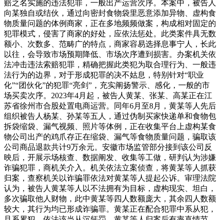
赔之名实施的违法犯罪，一般出产运营次序。本案中，被告人
向某独自或结伙，通过向密封食物袋里恶意添加异物、虚构食
物质量问题的体例商家，正在多地频频做案，构成相对固定的
犯罪模式，侵害了商家的好处，应依法惩处。此类案件具无数
额小、次数多、范畴广的特点，商家容易选择息事宁人，长此
以往，会导致市场预期降低、市场次序遭到损害。办案机关依
法冲击违法索赔犯罪，精确把握此类犯为取合理行为、一般违
法行为的边界，对于形成犯罪的决不姑息，特别针对“职业
化”“团伙化”的犯罪“亮剑”，充实阐扬警示、感化，一般的市
场买卖次序。2023年4月起，被告人黄某、张某、高某正在江
苏省徐州市合股处置电商运营。同年6月至8月，黄某等人先后
组织被告人杨某、孙某等五人，通过伪制买家快递单和食物包
拆袋缩袋、漏气视频、照片等体例，正在收集平台上虚构某食
物公司出产的鸡爪存正在缩袋、漏气等食物质量问题，骗取该
公司商品退款共计9万余元。安徽市场监管部分接到该公司反
映后，开展示场核查、数据阐发、收集等工做，研判认为涉嫌
诈骗犯罪，商机关介入。机关依法立案侦查，将黄某等人抓获
归案，查察机关以诈骗罪依法对黄某等人提起公诉。审理法院
认为，被告人黄某等人以不法拥有为目标，虚构现实、坦白，
多次骗取他人财物，此中黄某等四人数额庞大，其余四人数额
较大，其行为均已形成诈骗罪。黄某正在配合犯罪中系从犯，
且系累犯，依法该当从沉惩罚。黄某等人归案后有率直情节，