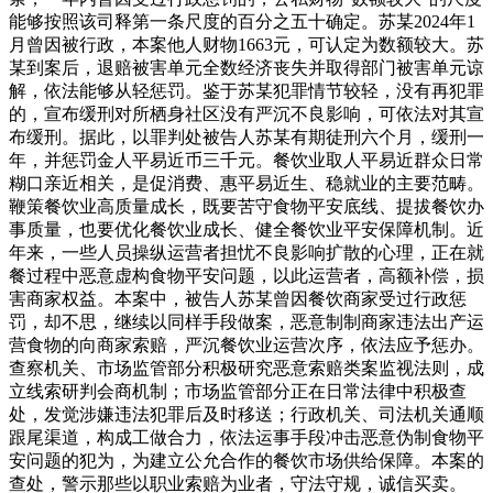
能够按照该司释第一条尺度的百分之五十确定。苏某2024年1
月曾因被行政，本案他人财物1663元，可认定为数额较大。苏
某到案后，退赔被害单元全数经济丧失并取得部门被害单元谅
解，依法能够从轻惩罚。鉴于苏某犯罪情节较轻，没有再犯罪
的，宣布缓刑对所栖身社区没有严沉不良影响，可依法对其宣
布缓刑。据此，以罪判处被告人苏某有期徒刑六个月，缓刑一
年，并惩罚金人平易近币三千元。餐饮业取人平易近群众日常
糊口亲近相关，是促消费、惠平易近生、稳就业的主要范畴。
鞭策餐饮业高质量成长，既要苦守食物平安底线、提拔餐饮办
事质量，也要优化餐饮业成长、健全餐饮业平安保障机制。近
年来，一些人员操纵运营者担忧不良影响扩散的心理，正在就
餐过程中恶意虚构食物平安问题，以此运营者，高额补偿，损
害商家权益。本案中，被告人苏某曾因餐饮商家受过行政惩
罚，却不思，继续以同样手段做案，恶意制制商家违法出产运
营食物的向商家索赔，严沉餐饮业运营次序，依法应予惩办。
查察机关、市场监管部分积极研究恶意索赔类案监视法则，成
立线索研判会商机制；市场监管部分正在日常法律中积极查
处，发觉涉嫌违法犯罪后及时移送；行政机关、司法机关通顺
跟尾渠道，构成工做合力，依法运事手段冲击恶意伪制食物平
安问题的犯为，为建立公允合作的餐饮市场供给保障。本案的
查处，警示那些以职业索赔为业者，守法守规，诚信买卖。