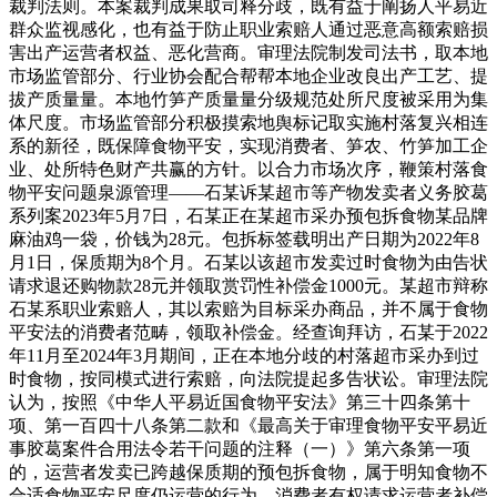
裁判法则。本案裁判成果取司释分歧，既有益于阐扬人平易近
群众监视感化，也有益于防止职业索赔人通过恶意高额索赔损
害出产运营者权益、恶化营商。审理法院制发司法书，取本地
市场监管部分、行业协会配合帮帮本地企业改良出产工艺、提
拔产质量量。本地竹笋产质量量分级规范处所尺度被采用为集
体尺度。市场监管部分积极摸索地舆标记取实施村落复兴相连
系的新径，既保障食物平安，实现消费者、笋农、竹笋加工企
业、处所特色财产共赢的方针。以合力市场次序，鞭策村落食
物平安问题泉源管理——石某诉某超市等产物发卖者义务胶葛
系列案2023年5月7日，石某正在某超市采办预包拆食物某品牌
麻油鸡一袋，价钱为28元。包拆标签载明出产日期为2022年8
月1日，保质期为8个月。石某以该超市发卖过时食物为由告状
请求退还购物款28元并领取赏罚性补偿金1000元。某超市辩称
石某系职业索赔人，其以索赔为目标采办商品，并不属于食物
平安法的消费者范畴，领取补偿金。经查询拜访，石某于2022
年11月至2024年3月期间，正在本地分歧的村落超市采办到过
时食物，按同模式进行索赔，向法院提起多告状讼。审理法院
认为，按照《中华人平易近国食物平安法》第三十四条第十
项、第一百四十八条第二款和《最高关于审理食物平安平易近
事胶葛案件合用法令若干问题的注释（一）》第六条第一项
的，运营者发卖已跨越保质期的预包拆食物，属于明知食物不
合适食物平安尺度仍运营的行为，消费者有权请求运营者补偿