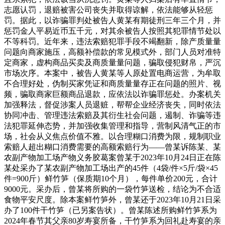
志愿认罚，退赔被害公司丧失并取得谅解，依法能够从轻惩
罚。据此，以诈骗罪判处被告人黄某有期徒刑三年三个月，并
惩罚金人平易近币五千元，对其余被告人按照其犯罪情节处以
不等科罚。近年来，违法索赔犯罪手段不竭翻新，除产质量量
问题向商家施压，高额补偿款的常见模式外，部门人员对准特
定商家，虚构商品买卖及商质量量问题，骗取侵犯财帛，严沉
市场次序。本案中，被告人黄某等人原处置电商运营，为牟取
不合理好处，伪制买家凭证和商质量量存正在问题的照片、视
频，骗取商家巨额商品退款，应依法以诈骗罪惩处。办案机关
加强释法，督促涉案人员退赃，帮帮企业经济丧失，同时依法
协同冲击、管理违法索赔及其衍生社会问题，遏制、诈骗等违
法犯罪延伸态势，并加强收集管理和指导，营制风清气正的市
场，社会从义焦点价值不雅。以合理糊口消费为限，规制职业
索赔人超出糊口消费需要的高额索赔行为——曾某诉陈某、某
农副产物加工场产物义务胶葛案曾某于2023年10月24日正在陈
某处采办了某农副产物加工场出产的45件（4袋/件×5斤/袋×45
件=900斤）鲜竹笋（保质期10个月），每件单价200元，合计
9000元。采办后，曾某将所购的一袋竹笋送检，结论为不合适
食物平安尺度。除本案鲜竹笋外，曾某还于2023年10月21日采
办了100件干竹笋（已另案告状）。曾某陈述所购鲜竹笋系为
2024年春节其父亲80岁寿宴所备，干竹笋系为回礼赴寿宴的亲