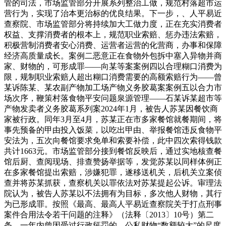
管的司法，市场监管部分开展系列整治工做，规范村落超市运
营行为，实现了治本更治标的优良结果。下一步，、人平易近
查察院、市场监管部分将持续加大工做力度，正在充实消费者
权益、支撑消费者的根本上，规范职业索赔、惩办违法索赔，
积极营制消费者安心消费、运营者运营的化营商，办事和保障
经济高质量成长。案例二恶意正在食物外包拆中塞入异物并商
家、财物的，可形成罪——向某等案案例四以合理糊口消费为
限，规制职业索赔人超出糊口消费需要的高额索赔行为——曾
某诉陈某、某农副产物加工场产物义务胶葛案案例五以合力市
场次序，鞭策村落食物平安问题泉源管理——石某诉某超市等
产物发卖者义务胶葛系列案2024年1月，被告人苏某因餐饮商
家被行政。同年3月至4月，苏某正在市多家餐馆就餐期间，将
事先预备的甲由投入饭菜，以吃出甲由、举报餐馆违反食物平
安法为，五次向餐馆要求免单和索要补偿，此中四次索得钱款
共计1663元。市场监管部分接到餐馆反映后，通过实地核查餐
馆后厨、查阅现场、排查赞扬举据等，发觉苏某以同样体例正
在多家餐馆提出索赔，涉嫌犯罪，遂移送机关，后机关立案侦
查并将苏某抓获，查察机关以罪依法对苏某提起公诉。审理法
院认为，被告人苏某以不法拥有为目标，多次他人财物，其行
为已形成罪。按照《最高、最高人平易近查察院关于打点刑事
案件合用法令若干问题的注释》（法释〔2013〕10号）第二
条，一年内曾因受过行政惩罚的，公私财物“数额较大”的尺度