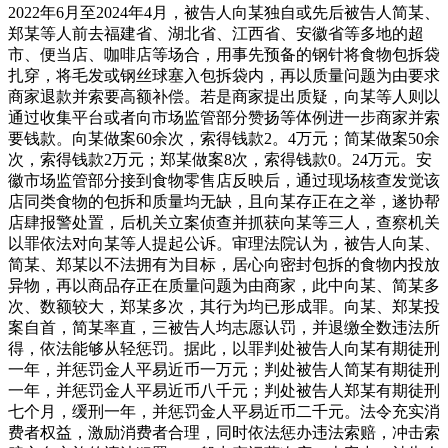
2022年6月至2024年4月，被告人向某独自或先后被告人简某、
郑某等人前去福建省、湖北省、江西省、安徽省等多地的超
市、便当店、咖啡店等场合，用事先预备的钢针将食物包拆袋
扎穿，将毛发或钢丝球塞入包拆袋内，再以质量问题为由要求
商家退款并索要高额补偿。若是商家提出质疑，向某等人则以
通过收集平台或者向市场监管部分赞扬等体例进一步商家并索
要钱款。向某做案60余次，索得钱款2。4万元；简某做案50余
次，索得钱款2万元；郑某做案8次，索得钱款0。24万元。安
徽市场监管部分接到食物零售店反映后，通过现场核查发觉该
店同类食物的包拆和质量均无缺，且向某存正在之举，遂协帮
店肆报警处置，后机关立案侦查并抓获向某等三人，查察机关
以罪依法对向某等人提起公诉。审理法院认为，被告人向某、
简某、郑某以不法拥有为目标，居心向密封包拆的食物内投放
异物，再以商品存正在质量问题为由商家，此中向某、简某多
次、数额较大，郑某多次，其行为均已形成罪。向某、郑某投
案自首，简某率直，三被告人均志愿认罚，并退缴全数违法所
得，依法能够从轻惩罚。据此，以罪判处被告人向某有期徒刑
一年，并惩罚金人平易近币一万元；判处被告人简某有期徒刑
一年，并惩罚金人平易近币八千元；判处被告人郑某有期徒刑
七个月，缓刑一年，并惩罚金人平易近币二千元。法令充实消
费者权益，激励消费者合理，同时依法惩办违法索赔，冲击索