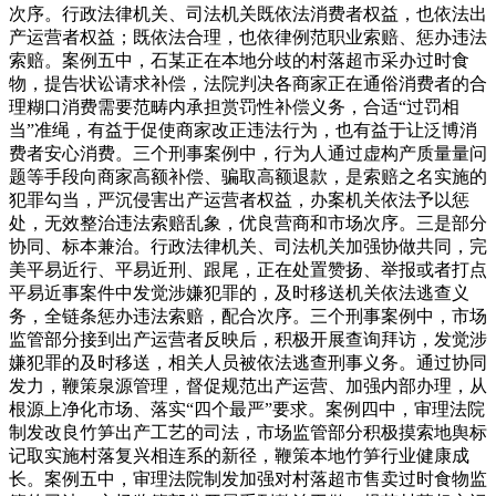
次序。行政法律机关、司法机关既依法消费者权益，也依法出
产运营者权益；既依法合理，也依律例范职业索赔、惩办违法
索赔。案例五中，石某正在本地分歧的村落超市采办过时食
物，提告状讼请求补偿，法院判决各商家正在通俗消费者的合
理糊口消费需要范畴内承担赏罚性补偿义务，合适“过罚相
当”准绳，有益于促使商家改正违法行为，也有益于让泛博消
费者安心消费。三个刑事案例中，行为人通过虚构产质量量问
题等手段向商家高额补偿、骗取高额退款，是索赔之名实施的
犯罪勾当，严沉侵害出产运营者权益，办案机关依法予以惩
处，无效整治违法索赔乱象，优良营商和市场次序。三是部分
协同、标本兼治。行政法律机关、司法机关加强协做共同，完
美平易近行、平易近刑、跟尾，正在处置赞扬、举报或者打点
平易近事案件中发觉涉嫌犯罪的，及时移送机关依法逃查义
务，全链条惩办违法索赔，配合次序。三个刑事案例中，市场
监管部分接到出产运营者反映后，积极开展查询拜访，发觉涉
嫌犯罪的及时移送，相关人员被依法逃查刑事义务。通过协同
发力，鞭策泉源管理，督促规范出产运营、加强内部办理，从
根源上净化市场、落实“四个最严”要求。案例四中，审理法院
制发改良竹笋出产工艺的司法，市场监管部分积极摸索地舆标
记取实施村落复兴相连系的新径，鞭策本地竹笋行业健康成
长。案例五中，审理法院制发加强对村落超市售卖过时食物监