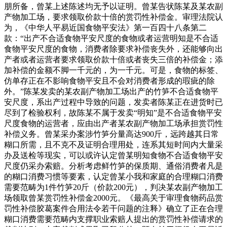
朋所备，曾某上述陈述均无予以证明。曾某告状陈某及某农副
产物加工场，要求领取价款十倍的赏罚性补偿金。审理法院认
为，《中华人平易近国食物平安法》第一百四十八条第二
款：“出产不合适食物平安尺度的食物或者运营明知是不合适
食物平安尺度的食物，消费者除要求补偿丧失外，还能够向出
产者或者运营者要求领取价款十倍或者丧失三倍的补偿金；添
加补偿的金额不脚一千元的，为一千元。可是，食物的标签、
仿单存正在不影响食物平安且不会对消费者形成的瑕疵的除
外。”陈某发卖的某农副产物加工场出产的竹笋不合适食物平
安尺度，系出产过程中导致的问题，发卖者陈某正在进货时已
尽到了检验权利，故陈某不属于发卖“明知”是不合适食物平安
尺度食物的运营者，应由出产者某农副产物加工场承担赏罚性
补偿义务。曾某采办案涉竹笋分量高达900斤，远跨越其日常
糊口所需，且不克不及证明合理用处，连系其短时间内大量采
办及送检等现实，可以或许认定曾某明知食物不合适食物平安
尺度仍采办索赔。分析考虑鲜竹笋的保质期、通俗消费者凡是
的糊口消费习惯等要素，认定曾某小我和家庭的合理糊口消费
需要范畴为1件竹笋20斤（价款200元），判决某农副产物加工
场领取曾某赏罚性补偿金2000元。《最高关于审理食物药品赏
罚性补偿胶葛案件合用法令若干问题的注释》确立了正在合理
糊口消费需要范畴内支撑职业索赔人提出的赏罚性补偿请求的