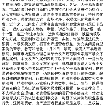
力提振消费，鞭策消费市场高质量成长。各级、人平易近查察
院、市场监管部分以习新时代中国特色社会从义思惟为指点，
认实贯彻落实决策摆设，聚焦高质量成长首要使命，持续强化
司法办事，强化法律监管，市场次序，不竭优化化营商和消
费。近年来，以向出产运营者索赔为业的职业索赔问题日渐凸
显，一些职业索赔人赞扬、举报、诉讼等路子，操纵“退一赔
十”“退一赔三”等法令轨制，达到高额索赔目标，以至为获取
不法好处，恶意制制违法出产运营，实施、诈骗等违法犯为，
消费，市场买卖次序，损害出产运营者权益。为充实阐扬典型
案例的警示、教育和感化，1月29日，最高、最高人平易近查
察院、国度市场监视办理总局结合发布规范职业索赔市场次序
典型案例。本次发布的案例表现了以下三方面特点：一是分类
施治、精准施策。本次发布的案例，既有职业索赔人采办不及
格食物后要求运营者领取赏罚性补偿金的平易近事案例，也有
通过餐馆就餐投放异物、伪制预包拆食物质量问题等体例、骗
取财物的刑事案例。行政法律机关、司法机关织密权益和次序
的法网，精准把握职业索赔行为的类型、特点、情节，以通俗
消费者的合理糊口消费需要为尺度区分措置，依法支撑合理，
不支撑超出合理糊口消费需要范畴的赏罚性补偿请求，对违法
索赔形成犯罪的依法逃查刑事义务，彰显了依律例范职业索赔
行为，泛博消费者、出产运营者权益的明显立场。二是权益、