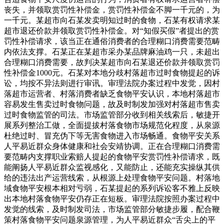
丧失，并领取赏罚性补偿金，赏罚性补偿金不脚一千元的，为
一千元。某超市向石某发卖明知过时的食物，石某有权请求某
超市退还价款并领取赏罚性补偿金。对“知假买假”者提出的赏
罚性补偿请求，该当正在通俗消费者的合理糊口消费需要范畴
内依法支撑。石某正在某超市采办某品牌麻油鸡一只，未超出
合理糊口消费需要，故判决某超市向石某退还价款并领取赏罚
性补偿金1000元。石某对本地分歧村落超市过时食物提起的诉
讼，均按不异法则进行审讯。审理法院办案过程中发觉，因村
落超市运营者、村落消费者缺乏食物平安认识，本地村落超市
容易发生售卖过时食物问题，故及时制发加强对村落超市售卖
过时食物监管的司法。市场监管部分收到相关线索后，敏捷开
展系列整治工做，全面提拔村落食物市场规范化程度，从泉源
杜绝过时、冒充伪下等无害食物进入市场畅通。食物平安关系
人平易近群众身体健康和社会安靖协调。正在合理糊口消费需
要范畴内支撑职业索赔人提起的食物平安赏罚性补偿请求，既
能阐扬人平易近群众监视感化，又能防止，还能充实操纵其供
给的违法出产运营线索，从根源上处理食物平安问题。村落地
域食物平安根本相对亏弱，石某提起的系列诉讼客不雅上反映
出本地村落食物平安仍存正在短板。审理法院按照办案过程中
发觉的线索，及时制发司法，市场监管部分敏捷步履，配合鞭
策村落食物平安问题泉源管理，为人平易近群众“舌尖上的平