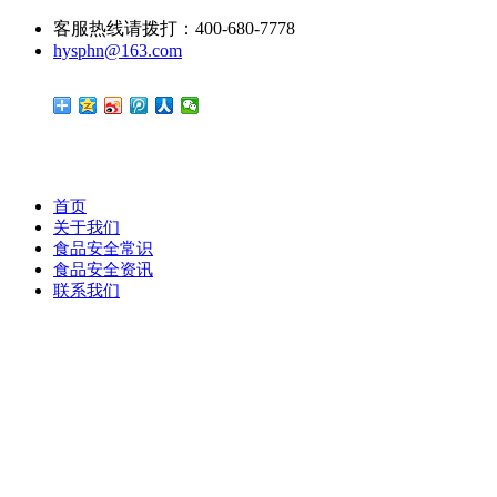
客服热线请拨打：400-680-7778
hysphn@163.com
首页
关于我们
食品安全常识
食品安全资讯
联系我们