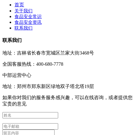
首页
关于我们
食品安全常识
食品安全资讯
联系我们
联系我们
地址：吉林省长春市宽城区兰家大街3468号
全国客服热线：400-680-7778
中部运营中心
地址：郑州市郑东新区绿地双子塔北塔19层
如果你对我们的服务服务感兴趣，可以在线咨询，或者提供您
宝贵的意见