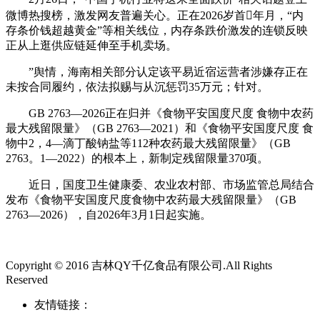
微博热搜榜，激发网友普遍关心。正在2026岁首年月，“内
存条价钱超越黄金”等相关线位，内存条跌价激发的连锁反映
正从上逛供应链延伸至手机卖场。
”舆情，海南相关部分认定该平易近宿运营者涉嫌存正在
未按合同履约，依法拟赐与从沉惩罚35万元；针对。
GB 2763—2026正在归并《食物平安国度尺度 食物中农药
最大残留限量》（GB 2763—2021）和《食物平安国度尺度 食
物中2，4—滴丁酸钠盐等112种农药最大残留限量》（GB
2763。1—2022）的根本上，新制定残留限量370项。
近日，国度卫生健康委、农业农村部、市场监管总局结合
发布《食物平安国度尺度食物中农药最大残留限量》（GB
2763—2026），自2026年3月1日起实施。
Copyright © 2016 吉林QY千亿食品有限公司.All Rights
Reserved
友情链接：