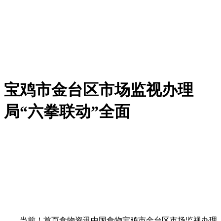
宝鸡市金台区市场监视办理
局“六拳联动”全面
当前！首页食物资讯中国食物宝鸡市金台区市场监视办理