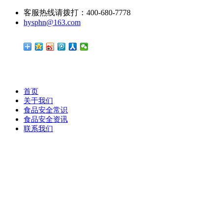
客服热线请拨打：400-680-7778
hysphn@163.com
首页
关于我们
食品安全常识
食品安全资讯
联系我们