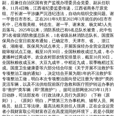
副，后兼任自治区国有资产监视办理委员会党委、副从任职
务。11月4日晚，江西省纪委监委传递，江西省商务厅原党
组、厅长谢一平涉嫌严沉违纪违法，自动向组织交接问题。谢
一平曾任市市长。正在2011年9月至2023年3月就任的6任市市
长中，已有殷美根、钟志生、谢一平、谢来发、杨文斌5人先
后落马。2025年以来，消防系统已有6名总队长被查，此中包
罗5名省级消防救援总队长，1名省级丛林消防总队长。国度医
保局办公室日前发布通知，已确定市、天津市、省、、浙江
省、湖南省、医保局为试点单元，开展医保经办全营业流程智
能审核试点工做。截至10月30日，全国秋粮收成过九成，冬小
麦播种过两成半。农业农村部农情安排显示，截至10月30日，
全国秋粮收成玉米、大豆九成半，中稻近九成，双季晚稻过五
成。国度卫生健康委等六部分结合印发《关于开展不法救护车
专项整治工做的通知》，决定结合开展为期1年的不法救护车
专项整治工做，明白本次专项整治面向登记注册为“救护”类的
灵活车辆，以及不法供给院前医疗急救和医疗照护转运办事的
非“救护”类车辆（即“黑救护”）。据司法部网坐2025年11月3
日动静，司法部发布《行政法律人员行为原则》（下称《原
则》）。《原则》明白，严禁第三方办事机构、辅帮人员、网
格员、姑且工等法律。最高法相关担任人强调，正在企业运营
者小我财富取公司财富存正在高度混同的环境下，若是小我财