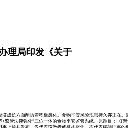
视办理局印发《关于
济成长方面阐扬着积极感化。食物平安风险现患持久存正在。近
范+监管法律强化”三位一体的食物平安监管系统。原题目：《[聚
旧事上传并发布，仅代表该做者或机构概念，不代表磅礴旧事的