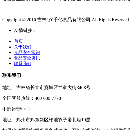
Copyright © 2016 吉林QY千亿食品有限公司.All Rights Reserved
友情链接：
首页
关于我们
食品安全常识
食品安全资讯
联系我们
联系我们
地址：吉林省长春市宽城区兰家大街3468号
全国客服热线：400-680-7778
中部运营中心
地址：郑州市郑东新区绿地双子塔北塔19层