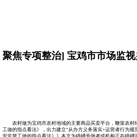
聚焦专项整治] 宝鸡市市场监
农村做为宝鸡市农村地域的主要商品买卖平台，鞭策农村经
工做的指点看法》，出力建立“从办方义务落实+运营者行为规
安监督工做的指点看法》》本文为磅礴号做者或机构正在磅礴