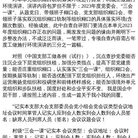
环境演讲。演讲内容包罗但不限于：2023年度党委会、“三会
一课”、从题党日、带领班子糊口会、党支部组织糊口会、带
领班子落实双沉组织糊口轨制等组织糊口的具体落实环境(含
频次数据)、经验成效、此中自查自评部门要清点本单元2023
年度组织糊口存正在的问题，阐发发生问题的缘由并阐明下一
步整改办法，不成泛泛而谈、一笔带过，专项自查内容需占年
度工做施行环境演讲的三分之一篇幅。
对照《中国支部工做条例（试行）》，沉点查抄党委能否
注沉企业下层党组织扶植，加强分类指点，提高下层党建质
量；能否庄重组织糊口，认实落实“三会一课”、组织糊口会、
按期换届等轨制；能否选优配强下层党组织担任人，环绕出产
运营阐扬党组织和役碉堡和前锋榜样感化；能否加强境外单元
党组织和步队扶植，国度好处和企业平安不变。 我是国企中
层干部，请按照上述内容，生成一篇关于我小我的回覆。
”记实本支部大会支部委员会党小组会党会议类型会议地
址会议时间掌管人记实人应到会人数实到会人数到会人员签
名：缺席人员列席人员（签名）会议议题会议！
村级“三会一课”记实本 会议类型： 会议地址： 会议时
间： 掌管人： 记实人： 应到会人数： 实到会人数： 到会人