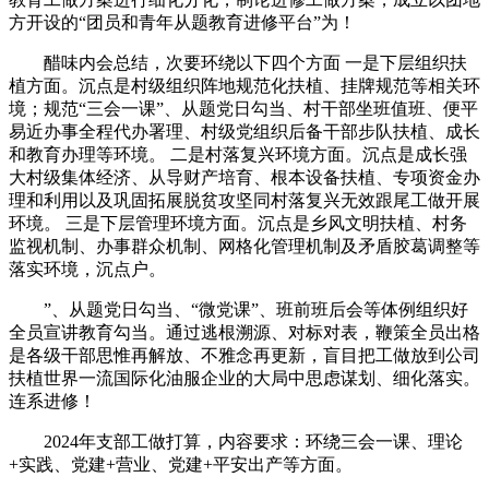
方开设的“团员和青年从题教育进修平台”为！
醋味内会总结，次要环绕以下四个方面 一是下层组织扶
植方面。沉点是村级组织阵地规范化扶植、挂牌规范等相关环
境；规范“三会一课”、从题党日勾当、村干部坐班值班、便平
易近办事全程代办署理、村级党组织后备干部步队扶植、成长
和教育办理等环境。 二是村落复兴环境方面。沉点是成长强
大村级集体经济、从导财产培育、根本设备扶植、专项资金办
理和利用以及巩固拓展脱贫攻坚同村落复兴无效跟尾工做开展
环境。 三是下层管理环境方面。沉点是乡风文明扶植、村务
监视机制、办事群众机制、网格化管理机制及矛盾胶葛调整等
落实环境，沉点户。
”、从题党日勾当、“微党课”、班前班后会等体例组织好
全员宣讲教育勾当。通过逃根溯源、对标对表，鞭策全员出格
是各级干部思惟再解放、不雅念再更新，盲目把工做放到公司
扶植世界一流国际化油服企业的大局中思虑谋划、细化落实。
连系进修！
2024年支部工做打算，内容要求：环绕三会一课、理论
+实践、党建+营业、党建+平安出产等方面。