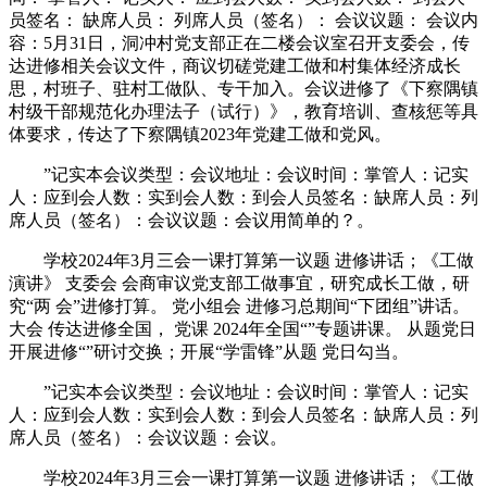
员签名： 缺席人员： 列席人员（签名）： 会议议题： 会议内
容：5月31日，洞冲村党支部正在二楼会议室召开支委会，传
达进修相关会议文件，商议切磋党建工做和村集体经济成长
思，村班子、驻村工做队、专干加入。会议进修了《下察隅镇
村级干部规范化办理法子（试行）》，教育培训、查核惩等具
体要求，传达了下察隅镇2023年党建工做和党风。
”记实本会议类型：会议地址：会议时间：掌管人：记实
人：应到会人数：实到会人数：到会人员签名：缺席人员：列
席人员（签名）：会议议题：会议用简单的？。
学校2024年3月三会一课打算第一议题 进修讲话；《工做
演讲》 支委会 会商审议党支部工做事宜，研究成长工做，研
究“两 会”进修打算。 党小组会 进修习总期间“下团组”讲话。
大会 传达进修全国， 党课 2024年全国“”专题讲课。 从题党日
开展进修“”研讨交换；开展“学雷锋”从题 党日勾当。
”记实本会议类型：会议地址：会议时间：掌管人：记实
人：应到会人数：实到会人数：到会人员签名：缺席人员：列
席人员（签名）：会议议题：会议。
学校2024年3月三会一课打算第一议题 进修讲话；《工做