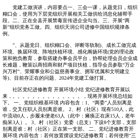
党建工做演讲，内容要点一、三会一课，从题党日，组织
糊口会，使用为下层党组织开展相关工做供给消息化辅帮手
段。二、正在全县开展禁毒宣传进企业勾当。三、开展“两
新”组织党务工做。四、组织天润公司进修中国组织规律条
例。
”、从题党日、组织糊口会、评断等轨制)、成长工做完成
环境、换届环境、阵地扶植环境、感化阐扬环境(党的理论政
策和抱负教育，参取搭建办事会员平台，协帮处理会员企业成
长难题，鞭策以商招商和财产项目扶植，指导会员参取“万企
兴万村”、荣耀事业和公益慈善事业、拥军优属和文明建立
等)、目前存正在的问题、2024年党建工做打算。
社区党纪进修教育 开展环境小结 党纪进修教育开展以
来，。。。。。。。。。。。。。。，现将开展环境总结如
下。 一、党组织根基环境 内容包含：1、“两委”人员别离是
谁，交叉任职人员别离是谁。 2、村（社区）现有510人，此
中流动0人，步履未便老63人（此中：瘫痪正在床15人，老年
痴呆3人）。 3、村（社区）党委（总支）下设8个支部，支部
别离是谁；村（社区）正在第一支部。 二、党纪进修教育开
展环境 内容包含：若何放置摆设党纪进修教育；若何使用“三