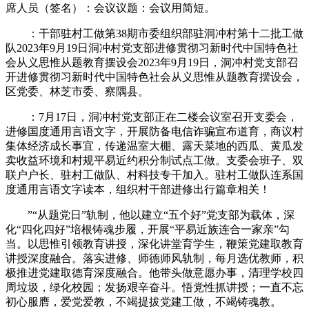
席人员（签名）：会议议题：会议用简短。
：干部驻村工做第38期市委组织部驻洞冲村第十二批工做
队2023年9月19日洞冲村党支部进修贯彻习新时代中国特色社
会从义思惟从题教育摆设会2023年9月19日，洞冲村党支部召
开进修贯彻习新时代中国特色社会从义思惟从题教育摆设会，
区党委、林芝市委、察隅县。
：7月17日，洞冲村党支部正在二楼会议室召开支委会，
进修国度通用言语文字，开展防备电信诈骗宣布道育，商议村
集体经济成长事宜，传递温室大棚、露天菜地的西瓜、黄瓜发
卖收益环境和村规平易近约积分制试点工做。支委会班子、双
联户户长、驻村工做队、村科技专干加入。驻村工做队连系国
度通用言语文字读本，组织村干部进修出行篇章相关！
”“从题党日”轨制，他以建立“五个好”党支部为载体，深
化“四化四好”培根铸魂步履，开展“平易近族连合一家亲”勾
当。以思惟引领教育讲授，深化讲堂育学生，鞭策党建取教育
讲授深度融合。落实进修、师德师风轨制，每月选优教师，积
极推进党建取德育深度融合。他带头做意愿办事，清理学校四
周垃圾，绿化校园；发扬艰辛奋斗。悟党性抓讲授；一直不忘
初心服膺，爱党爱教，不竭提拔党建工做，不竭铸魂教。