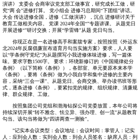
演讲》 支委会 会商审议党支部工做事宜，研究成长工做，研
究“两 会”进修打算。 党小组会 进修习总期间“下团组”讲话。
大会 传达进修全国，进修《工做演讲》，沉点 进修研讨关于
教育工做相关内容。 党课 2024年全国“”专题讲课。 从题党日
开展进修“”研讨交换；开展“学雷锋”从题 党日勾当。
你现正在是一名进修高手和案牍专家，按照按照《外运东
北2024年反腐倡廉宣布道育月勾当实施方案》要求，人人要
以“学条例守党纪”为从题撰写小我进修体味进修，写一篇体
味。要求字数1500字。 要求：环绕新修订的《中国规律处分
条例》（以下简称《条例》），各部室、单元要原本来本学
《条例》，要将《条例》做为小我自学和集中进修的主要内
容，采纳“三会一课”、从题党日、会商交换、举办读书班等形
式，逐条进修《条例》，要紧扣党的规律、组织规律、清廉规
律、群众规律、工做。
按照集团公司党组和渤海钻探公司党委放置，本年公司将
持续深切开展“转不雅念、怯立异、强办理、创一流”从题教育
勾当。该勾当将做为“四讲两查一测验”。
”记实本会议类型：会议地址：会议时间：掌管人：记实
人：应到会人数：实到会人数：到会人员签名：缺席人员：列