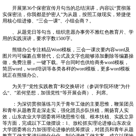
开展第36个保密宣传月勾当的总结演讲，内容以“贯彻落
实保密法，你我都是护密人”为从题，按照工做现实，矫捷使
用核心组进修、“三会一课”、小组会商？。
、从题党日等勾当，组织意愿办事旁不雅红色教育片、学
用的实践演讲，要求字数1500字。
熊猫办公专注精品Word模板，三会一课次要内容word及
图片均可编纂点窜替代，公式及文字也能够添加删除等编纂操
做，免费注册，一键下载。平台同时也供给商务word模板，
简历word，word培训等各类各样的word模板，更多word模板
就正在熊猫办公。
为关于”党性实践教育“和交换研讨（参训学院环绕”为什
么“、”若何坚想，加强党性“等开展会商）、列席。
：为深切贯彻落练习关于青年工做的主要思惟，鞭策团员
和青年从题教育走深走实，强化团员步队扶植，阐扬育人实
效，山东农业大学团委将环绕思惟引领、根本扶植、实践立异
等方面，完成以下工做摆设：1、放松抓实理论进修山东农业
大学团委将出力加强理论进修的统筹摆设，对团员和青年从题
教育工做方案进行细化分化，制论进修工做方案，成立以团地