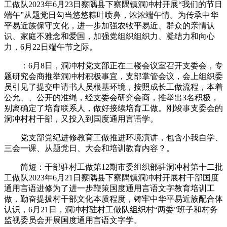
工做队2023年6月23日察隅县下察隅镇洞冲村开展“我们的节日
端午”从题党日勾当悠悠粽叶喷鼻，浓浓端午情。为传承中华
平易近族保守文化，进一步加强农牧平易近、群众的亲情认
识、家庭不雅念和爱国，加强党组织组织力、凝结力和向心
力，6月22日端午节之际。
：6月8日，洞冲村党支部正在二楼会议室召开支委会，专
题研究会商推举洞冲村积极事宜，支部掌管会议，会上组织委
员引见了提交申请书人员根基环境，按照成长工做流程，本着
公允、、公开的准绳，经支委会研究会商，推举出3名积极，
别离确定了培育联系人，做好接续培育工做。刚竣事支委会的
洞冲村村干部，又投入到国度通用言语学。
党支部党纪进修教育工做推进环境演讲，包含小我自学、
三会一课、从题党日、大会和培训教育内容？。
简短：干部驻村工做第12期市委组织部驻洞冲村第十二批
工做队2023年6月21日察隅县下察隅镇洞冲村开展村干部国度
通用言语进修为了进一步鞭策国度通用言语文字教育培训工
做，勤奋提拔村干部文化本质程度，铸牢中华平易近族配合体
认识，6月21日，洞冲村驻村工做队组织村“两委”班子和村务
监视委员会开展国度通用言语文字学。