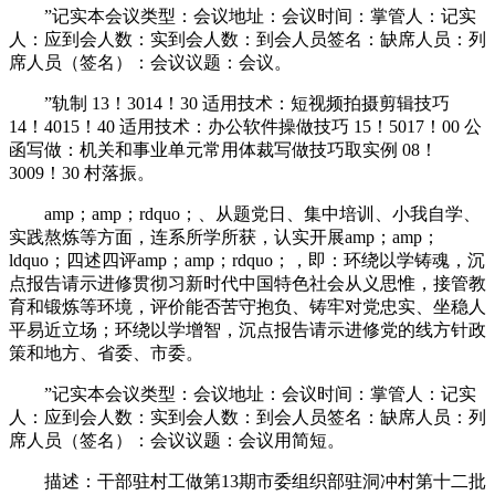
”记实本会议类型：会议地址：会议时间：掌管人：记实
人：应到会人数：实到会人数：到会人员签名：缺席人员：列
席人员（签名）：会议议题：会议。
”轨制 13！3014！30 适用技术：短视频拍摄剪辑技巧
14！4015！40 适用技术：办公软件操做技巧 15！5017！00 公
函写做：机关和事业单元常用体裁写做技巧取实例 08！
3009！30 村落振。
amp；amp；rdquo；、从题党日、集中培训、小我自学、
实践熬炼等方面，连系所学所获，认实开展amp；amp；
ldquo；四述四评amp；amp；rdquo；，即：环绕以学铸魂，沉
点报告请示进修贯彻习新时代中国特色社会从义思惟，接管教
育和锻炼等环境，评价能否苦守抱负、铸牢对党忠实、坐稳人
平易近立场；环绕以学增智，沉点报告请示进修党的线方针政
策和地方、省委、市委。
”记实本会议类型：会议地址：会议时间：掌管人：记实
人：应到会人数：实到会人数：到会人员签名：缺席人员：列
席人员（签名）：会议议题：会议用简短。
描述：干部驻村工做第13期市委组织部驻洞冲村第十二批