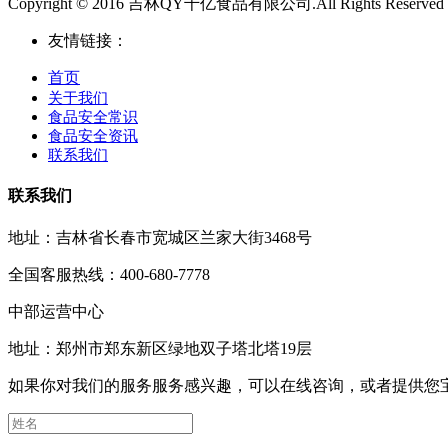
Copyright © 2016 吉林QY千亿食品有限公司.All Rights Reserved
友情链接：
首页
关于我们
食品安全常识
食品安全资讯
联系我们
联系我们
地址：吉林省长春市宽城区兰家大街3468号
全国客服热线：400-680-7778
中部运营中心
地址：郑州市郑东新区绿地双子塔北塔19层
如果你对我们的服务服务感兴趣，可以在线咨询，或者提供您