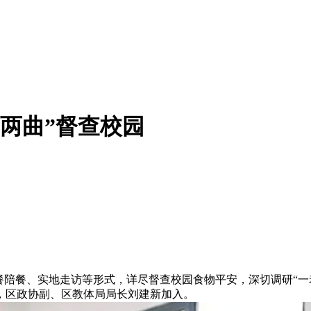
“两曲”督查校园
餐陪餐、实地走访等形式，详尽督查校园食物平安，深切调研“一
，区政协副、区教体局局长刘建新加入。