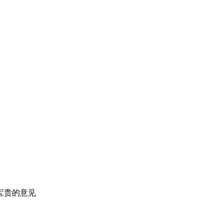
宝贵的意见