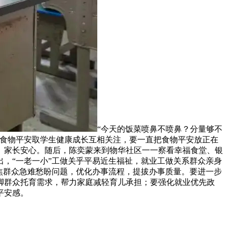
“今天的饭菜喷鼻不喷鼻？分量够不
园食物平安取学生健康成长互相关注，要一直把食物平安放正在
、家长安心。随后，陈奕蒙来到物华社区一一察看幸福食堂、银
，“一老一小”工做关乎平易近生福祉，就业工做关系群众亲身
焦群众急难愁盼问题，优化办事流程，提拔办事质量。要进一步
脚群众托育需求，帮力家庭减轻育儿承担；要强化就业优先政
平安感。