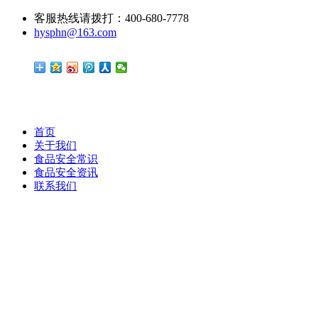
客服热线请拨打：400-680-7778
hysphn@163.com
首页
关于我们
食品安全常识
食品安全资讯
联系我们