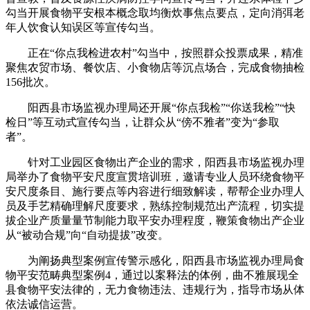
勾当开展食物平安根本概念取均衡炊事焦点要点，定向消弭老
年人饮食认知误区等宣传勾当。
正在“你点我检进农村”勾当中，按照群众投票成果，精准
聚焦农贸市场、餐饮店、小食物店等沉点场合，完成食物抽检
156批次。
阳西县市场监视办理局还开展“你点我检”“你送我检”“快
检日”等互动式宣传勾当，让群众从“傍不雅者”变为“参取
者”。
针对工业园区食物出产企业的需求，阳西县市场监视办理
局举办了食物平安尺度宣贯培训班，邀请专业人员环绕食物平
安尺度条目、施行要点等内容进行细致解读，帮帮企业办理人
员及手艺精确理解尺度要求，熟练控制规范出产流程，切实提
拔企业产质量量节制能力取平安办理程度，鞭策食物出产企业
从“被动合规”向“自动提拔”改变。
为阐扬典型案例宣传警示感化，阳西县市场监视办理局食
物平安范畴典型案例4，通过以案释法的体例，曲不雅展现全
县食物平安法律的，无力食物违法、违规行为，指导市场从体
依法诚信运营。