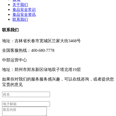
关于我们
食品安全常识
食品安全资讯
联系我们
联系我们
地址：吉林省长春市宽城区兰家大街3468号
全国客服热线：400-680-7778
中部运营中心
地址：郑州市郑东新区绿地双子塔北塔19层
如果你对我们的服务服务感兴趣，可以在线咨询，或者提供您
宝贵的意见