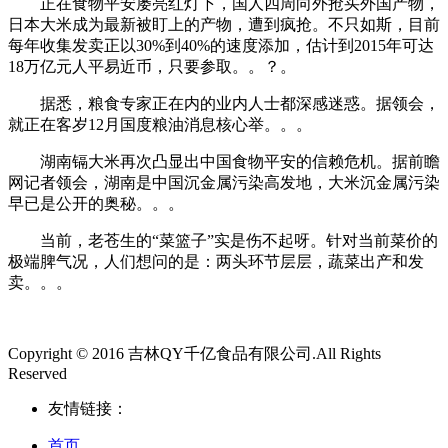
正在食物平安屡亮红灯下，国人四周向外抢买外国产物，
日本大米成为最新被盯上的产物，遭到疯抢。不只如斯，目前
每年收集发卖正以30%到40%的速度添加，估计到2015年可达
18万亿元人平易近币，只要参取。。？。
据悉，粮食专家正在内的业内人士都深感迷惑。据领会，
就正在客岁12月国度粮油消息核心举。。。
湖南镉大米再次凸显出中国食物平安的信赖危机。据前瞻
网记者领会，湖南是中国沉金属污染高发地，大米沉金属污染
早已是公开的奥秘。。。
当前，老苍生的“菜篮子”实是伤不起呀。针对当前菜价的
极端脾气况，人们想问的是：两头环节层层，蔬菜出产和发
卖。。。
Copyright © 2016 吉林QY千亿食品有限公司.All Rights
Reserved
友情链接：
首页