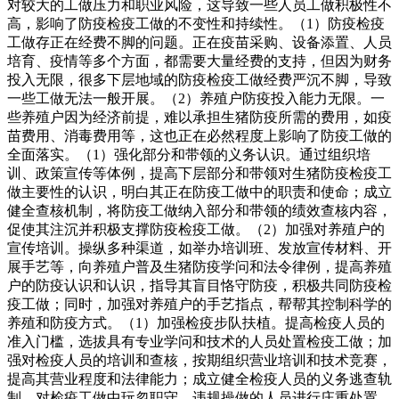
对较大的工做压力和职业风险，这导致一些人员工做积极性不
高，影响了防疫检疫工做的不变性和持续性。（1）防疫检疫
工做存正在经费不脚的问题。正在疫苗采购、设备添置、人员
培育、疫情等多个方面，都需要大量经费的支持，但因为财务
投入无限，很多下层地域的防疫检疫工做经费严沉不脚，导致
一些工做无法一般开展。（2）养殖户防疫投入能力无限。一
些养殖户因为经济前提，难以承担生猪防疫所需的费用，如疫
苗费用、消毒费用等，这也正在必然程度上影响了防疫工做的
全面落实。（1）强化部分和带领的义务认识。通过组织培
训、政策宣传等体例，提高下层部分和带领对生猪防疫检疫工
做主要性的认识，明白其正在防疫工做中的职责和使命；成立
健全查核机制，将防疫工做纳入部分和带领的绩效查核内容，
促使其注沉并积极支撑防疫检疫工做。（2）加强对养殖户的
宣传培训。操纵多种渠道，如举办培训班、发放宣传材料、开
展手艺等，向养殖户普及生猪防疫学问和法令律例，提高养殖
户的防疫认识和认识，指导其盲目恪守防疫，积极共同防疫检
疫工做；同时，加强对养殖户的手艺指点，帮帮其控制科学的
养殖和防疫方式。（1）加强检疫步队扶植。提高检疫人员的
准入门槛，选拔具有专业学问和技术的人员处置检疫工做；加
强对检疫人员的培训和查核，按期组织营业培训和技术竞赛，
提高其营业程度和法律能力；成立健全检疫人员的义务逃查轨
制，对检疫工做中玩忽职守、违规操做的人员进行庄重处置。