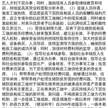
艺人才到下层办事；同时，激励现有人员参取继续教育和培
训，持续提高其营业程度取分析本质。（2）提拔人员待遇，
激发工做热情。需适度提高下层防疫检疫人员的薪酬取福利尺
度，设立专项补助以处理其工做糊口中的现实难题；同时健全
激励机制，对表示优异者予以表扬励，以此调动其工做积极性
取立异活力。（1）需强化财障力度。应将下层生猪防疫检疫
工做的相关经费纳入财务预算系统，建立起长效、不变的经费
投入机制，确保资金供给的持续性取靠得住性；加大对疫苗采
购、设备购买、人员培训、疫情监测等方面的投入，确保防疫
检疫工做的成功开展；同时，加强对经费利用的监管，提高经
费利用效益。（2）指导社会本钱参取。激励社会本钱投入生
猪防疫检疫范畴，通过采办办事、项目合做等体例，指导企业
和社会组织参取疫苗出产、设备研发、手艺办事等工做；拓宽
经费来历渠道，为下层生猪防疫检疫工做供给更多的资金支
撑。（3）帮帮养殖户处理防疫经费问题。能够通过补助、信
贷等体例，帮帮养殖户处理生猪防疫所需的经费问题。下层生
猪防疫检疫工做对于保障生猪养殖业的健康成长和畜产质量量
平安具有主要意义。正在将来的工做中，还应持续关心下层生
猪防疫检疫工做的新环境、新问题，不竭摸索立异工做方式和
机制，进一步提拔工做成效。很是感激您一曲以来对《猪业科
学》的鼎力支撑。《猪业科学》自2006年改版至今，一曲本着