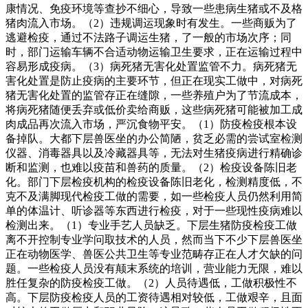
康情况、免疫环境等查抄不细心，导致一些患病生猪或不及格
猪肉流入市场。（2）违规调运现象时有发生。一些商贩为了
逃避检疫，通过不法路子调运生猪，了一般的市场次序；同
时，部门运输车辆不合适动物运输卫生要求，正在运输过程中
容易形成疫病。（3）病死猪无害化处置监管不力。病死猪无
害化处置是防止疫病的主要环节，但正在现实工做中，对病死
猪无害化处置的监管存正在缝隙，一些养殖户为了节流成本，
将病死猪随便丢弃或低价卖给商贩，这些病死猪可能被加工成
肉成品再次流入市场，严沉食物平安。（1）防疫检疫根本设
备掉队。大都下层兽医坐的办公简陋，贫乏必需的尝试室检测
仪器、消毒器具以及冷藏器具等，无法对生猪疫病进行精确诊
断和监测，也难以疫苗和兽药的质量。（2）检疫设备陈旧老
化。部门下层检疫机构的检疫设备陈旧老化，检测精度低，不
克不及满脚现代检疫工做的需要，如一些检疫人员仍然利用简
单的体温计、听诊器等东西进行检疫，对于一些现性疫病难以
检测出来。（1）专业手艺人员缺乏。下层生猪防疫检疫工做
离不开控制专业学问取技术的人员，然而当下不少下层兽医坐
正在动物医学、兽医公共卫生等专业范畴存正在人才欠缺的问
题。一些检疫人员没有颠末系统的培训，营业能力无限，难以
胜任复杂的防疫检疫工做。（2）人员待遇低，工做积极性不
高。下层防疫检疫人员的工资待遇相对较低，工做艰辛，且面