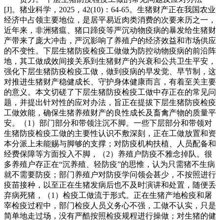
[J]。猪业科学，2025，42(10)：64-65。生猪财产正在我国农业
经济中占领主要地位，是居平易近肉类消费的次要来历之一，
近年来，非洲猪瘟、猪口蹄疫等严沉动物疫病的暴发给生猪财
产带来了庞大冲击，严沉影响了养殖户的经济效益和市场供应
的不变性。下层生猪防疫检疫工做做为防控动物疫病的前沿阵
地，其工做成效间接关系到生猪财产的兴衰和公共卫生平安，
强化下层生猪防疫检疫工做，做到疫病的早发觉、早节制，这
对推进生猪财产稳健成长、守护身体健康而言，有着至关主要
的意义。本文切磋了下层生猪防疫检疫工做中存正在的常见问
题，并提出针对性的应对办法，旨正在提拔下层生猪防疫检疫
工做效能，确保生猪养殖财产的良性成长及畜禽产物的质量平
安。（1）部门部分和带领注沉不脚。一些下层部分和带领对
生猪防疫检疫工做的主要性认识不敷深刻，正在工做放置和资
本分派上未能赐与脚够的支撑；对防疫机构扶植、人员配备和
经费保障等方面投入不脚，（2）养殖户防疫不雅念掉队。很
多养殖户存正在“沉养殖、轻防疫”的思惟，认为只需猪不生病
就不需要防疫；部门养殖户对防疫学问领会甚少，不按照进行
疫苗接种，以至正在生猪发病后也不及时演讲和处置，随便丢
弃病死猪，（1）检疫工做流于形式。正在生猪产地检疫和屠
宰检疫过程中，部门检疫人员义务心不强，工做不认实，只是
简单地走过场，没有严酷按照检疫规程进行操做；对生猪的健