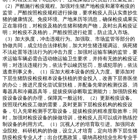
（2）严酷施行检疫规程。加强对生猪产地检疫和屠宰检疫的
监管，严酷按照检疫规程进行操做，要求检疫人员认实查抄生
猪的健康情况、免疫环境、产地来历等消息，确保检疫成果实
正在靠得住，对检疫及格的生猪和猪肉产物，及时出具检疫证
明；对检疫不及格的，严酷按照进行处置，防止流入市场。
（3）加大执度，冲击违规行为。加强取、市场监管等部分的
协做共同，成立结合法律机制，加大对生猪违规调运、病死猪
不法处置等违法行为的冲击力度；加强对运输车辆的监管，要
求运输车辆必需合适动物运输卫生要求，并持有无效的检疫证
明；对违法违规行为，依法予以峻厉惩罚，形成犯罪的，依法
逃查刑事义务。（1）应加大根本设备的投入力度。要添加对
下层生猪防疫检疫根本设备扶植的资金投入，改善下层兽医坐
的办公；推进尺度化尝试室扶植，并配备先辈的检测仪器、消
毒器具和冷藏器具等，提拔疫病诊断取监测能力；加强防疫检
疫设备设备的办理，保障其一般运转。（2）更新检疫设备。
按照现代检疫工做的需要，及时更新下层检疫机构的检疫设
备，引入先辈检测手艺取设备，提拔检疫的精准度取效率；同
时，加强对检疫设备的操做培训，使检疫人员可以或许熟练控
制设备的利用方式。（1）沉视人才的培育取引进。加强同农
业院校、科研机构的协做，设立人才培育，定向培养下层生猪
防疫检疫专业人才；出台优惠政策，吸纳高校结业生和专业手