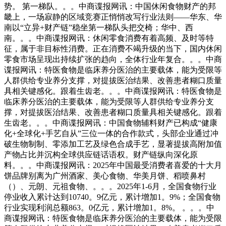
势。 第一梯队。。。中商谍报网讯：中国休闲食物财产的邦
畿上，一场寂静的区域竞赛正悄悄改写行业法则——华东、华
南以“立异+财产链”稳坐第一梯队头把交椅；华中、西
南。。。中商谍报网讯：休闲零食消费有着高频、及时等特
征，属于非目标性消费。正在消费不竭升级的当下，国内休闲
零食市场呈现出持续扩张的趋向，全体行业年复合。。。中商
谍报网讯：特医食物是临床养分医治的主要载体，能为受限等
人群供给专业养分支撑，对提拔医治结果、改善患者糊口质量
具相关键感化。跟着生齿老。。。中商谍报网讯：特医食物是
临床养分医治的主要载体，能为受限等人群供给专业养分支
撑，对提拔医治结果、改善患者糊口质量具相关键感化。跟着
生齿老。。。中商谍报网讯：中国食物辅料财产已构成“健康
化+全球化+手艺自从”三位一体的合作款式，头部企业通过冲
破生物制制、零添加工艺及绿色合成手艺，显著提拔高附加值
产物占比并沉构全球供应链话语权。财产链纵向深化原
料。。。中商谍报网讯：2025年中国最受消费者喜爱的十大月
饼品牌别离为广州酒家、美心食物、华美月饼、稻喷鼻村
（）、元朗、元祖食物、。。。2025年1-6月，全国食物行业
停业收入累计达到10740。9亿元，累计增加1。9%；全国食物
行业实现利润总额863。0亿元，累计增加1。8%。 。。。中
商谍报网讯：特医食物是临床养分医治的主要载体，能为受限