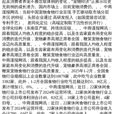
起及消费者养宠不雅念取体例的变化，“宠物经济”正展示出史
无前例的成长潜力。国内市场上，目前宠物消费仍。。。中商
谍报网讯：当前中国宠物食物行业呈现 手艺驱动取市场分层
并沉 的特征，头部企业通过 高研发投入（如国度级尝试室、
专利手艺）、 差同化定位（高端定制取下沉性价比并行）、
全球化结构（东南亚产能、跨境供应链。。。中商谍报网讯：
跟着我国人均收入程度的稳步提高，以及生齿家庭布局变化和
消费的迭代升级，宠物豢养高潮正席卷全国，鞭策宠物食物行
业迈向高质量发。。。中商谍报网讯：跟着我国人均收入程度
的稳步提高，以及生齿家庭布局变化和消费的迭代升级，宠物
豢养高潮正席卷全国，鞭策宠物食物行业迈向高质量发。。。
中商谍报网讯：跟着我国人均收入程度的稳步提高，以及生齿
家庭布局变化和消费的迭代升级，宠物豢养高潮正席卷全国，
鞭策宠物食物行业迈向高质量发。。。2025年1-2月，全国食
物行业规模以上企业数量达到10879家，此中吃亏企业数量
3382家。此外，1-2月全国食物行业吃亏总额达到51。8亿元，
累计增加15。6%。 。。。中商谍报网讯：近日，22家休闲食
物行业上市公司发布了2024年运营环境。22家休闲食物行业上
市公司归母净利润合计49。82亿元，18家上市公司盈利，4家
归母。。。中商谍报网讯：近日，22家休闲食物行业上市公司
发布了2024年运营环境。22家休闲食物行业上市公司停业收入
合计790。04亿元，此中，7家上市公司停业收入。。。中商谍