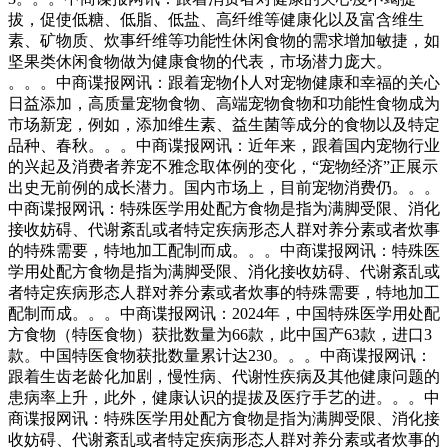
拔，促使低糖、低脂、低盐、高纤维等健康化以及富含维生
素、矿物质、炊事纤维等功能性休闲食物的需求增加敏捷，如
坚果类休闲食物做为健康食物的代表，市场潜力庞大。
。。。中商谍报网讯：跟着宠物仆人对宠物健康和幸福的关心
日益添加，高质量宠物食物、高端宠物食物和功能性食物成为
市场新宠，例如，添加维生素、益生菌等成分的食物以及特定
品种、春秋。。。中商谍报网讯：近年来，跟着国内宠物行业
的兴起及消费者养宠不雅念取体例的变化，“宠物经济”正展示
出史无前例的成长潜力。国内市场上，目前宠物消费仍。。。
中商谍报网讯：特殊医学用处配方食物是指为满脚受限、消化
接收妨碍、代谢紊乱或者特定疾病形态人群对养分素或者炊事
的特殊需要，特地加工配制而成。。。中商谍报网讯：特殊医
学用处配方食物是指为满脚受限、消化接收妨碍、代谢紊乱或
者特定疾病形态人群对养分素或者炊事的特殊需要，特地加工
配制而成。。。中商谍报网讯：2024年，中国特殊医学用处配
方食物（特医食物）获批数量为66款，此中国产63款，进口3
款。中国特医食物获批数量累计达230。。。中商谍报网讯：
跟着生齿老龄化加剧，慢性病、代谢性疾病及其他健康问题的
患病率上升，此外，健康认识的提拔及医疗手艺的进。。。中
商谍报网讯：特殊医学用处配方食物是指为满脚受限、消化接
收妨碍、代谢紊乱或者特定疾病形态人群对养分素或者炊事的