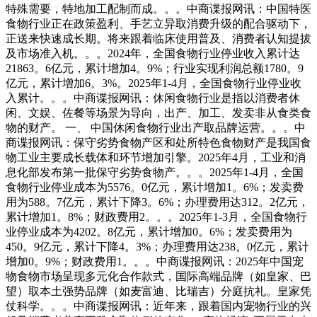
特殊需要，特地加工配制而成。。。中商谍报网讯：中国特医
食物行业正在政策盈利、手艺立异取消费升级的配合驱动下，
正送来快速成长期。将来跟着临床使用普及、消费者认知提拔
及市场准入机。。。2024年，全国食物行业停业收入累计达
21863。6亿元，累计增加4。9%；行业实现利润总额1780。9
亿元，累计增加6。3%。2025年1-4月，全国食物行业停业收
入累计。。。中商谍报网讯：休闲食物行业是指以消费者休
闲、文娱、佐餐等场景为导向，出产、加工、发卖非从食类食
物的财产。 一、 中国休闲食物行业出产取品牌运营。。。中
商谍报网讯：保守劣势食物产区和处所特色食物财产是我国食
物工业主要成长载体和环节增加引擎。2025年4月，工业和消
息化部发布第一批保守劣势食物产。。。2025年1-4月，全国
食物行业停业成本为5576。0亿元，累计增加1。6%；发卖费
用为588。7亿元，累计下降3。6%；办理费用达312。2亿元，
累计增加1。8%；财政费用2。。。2025年1-3月，全国食物行
业停业成本为4202。8亿元，累计增加0。6%；发卖费用为
450。9亿元，累计下降4。3%；办理费用达238。0亿元，累计
增加0。9%；财政费用1。。。中商谍报网讯：2025年中国宠
物食物市场呈现多元化合作款式，国际高端品牌（如皇家、巴
望）取本土强势品牌（如麦富迪、比瑞吉）分庭抗礼。皇家凭
仗科学。。。中商谍报网讯：近年来，跟着国内宠物行业的兴