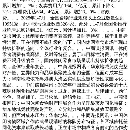
累计增加1。7%；发卖费用为1164。1亿元，累计下降3。
3%；办理费用达634。4亿元，累计增加3。0%；财政
费。。。2025年1-7月，全国食物行业规模以上企业数量达到
10951家，此中吃亏企业数量3204家。此外，1-7月全国食物行
业吃亏总额达到131。4亿元，累计增加11。3%。 。。。中商
谍报网讯：休闲零食消费有着高频、及时等特征，属于非目标
性消费。正在消费不竭升级的当下，国内休闲零食市场呈现出
持续扩张的趋向，全体行业年复合。。。中商谍报网讯：休闲
零食消费有着高频、及时等特征，属于非目标性消费。正在消
费不竭升级的当下，国内休闲零食市场呈现出持续扩张的趋
向，全体行业年复合。。。中商谍报网讯：华东地域凭仗完整
财产链、立异能力和品牌集聚效应领跑全国，但面对成本压
力；华南地域依托粤港澳大湾区实现供应链矫捷性取国际化，
但品。。。中商谍报网讯：2025年中国最受消费者喜爱的十大
辣味休闲食物品牌别离为：卫龙、麻辣王子、盐津铺子、劲仔
小鱼、良品铺子、三只松鼠、鸽鸽食物、王小卤。。。中商谍
报网讯：中国休闲食物财产区域合作力呈现显著差同化特征：
华东地域凭仗完整财产链、立异能力和品牌集聚效应领跑全
国，但面对成本压力；华南地域。。。中商谍报网讯：中国休
闲食物区域合作款式呈现清晰的梯队分布特征，各区域依托差
同化资本禀赋取成长动能，正在市场中构成各有侧沉的合作劣