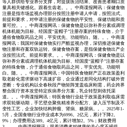
等人群供给专业养分支撑，对提拔医治结果、改善患者糊口质
量具相关键感化。跟着生齿老。。。中商谍报网讯：保健食物
注册是指市场监视办理部分按照注册申请人申请，按照法式、
前提和要求，对申请注册的保健食物的平安性、保健功能和质
量可控。。。中商谍报网讯：保健食物是以弥补养分素或调理
机体机能为目标、经国度“蓝帽子”注册存案的特殊食物，介于
通俗食物取药品之间，平安优先、功能明白。随。。。中商谍
报网讯：我国对保健食物实行严酷监视办理，深切推进保健食
物注册和存案双轨运转。保健食物存案，是指保健食物出产企
业按照法式、前提和要求。。。中商谍报网讯：保健食物是以
弥补养分素或调理机体机能为目标、经国度“蓝帽子”注册存案
的特殊食物，介于通俗食物取药品之间，平安优先、功能明
白。随。。。中商谍报网讯：中国特医食物财产正在政策盈利
取老龄化需求驱动下高速扩容，企业通过差同化结构打破外资
垄断：专业机构以全春秋段产物矩阵笼盖临床刚需，药企跨界
整合医疗资本攻坚特定疾病养分方案，乳企转型则依托渠
道。。。中商谍报网讯：特医食物行业处于政策盈利取临床需
求双轮驱动期，手艺壁垒聚焦精准养分配方、渗入压节制及不
变性工艺，企业加快结构肿瘤、肾病、糖尿病。。。2025年1-
5月，全国食物行业停业成本为6996。2亿元，累计下降2。
9%；办理费用达389。4亿元，累计增加2。5%；财政费用
3。。。中商谍报网讯：跟着消费者对健康的关心度不竭提