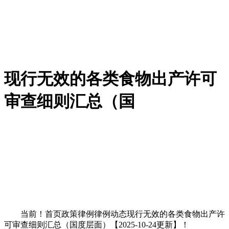
现行无效的各类食物出产许可
审查细则汇总（国
当前！首页政策律例律例动态现行无效的各类食物出产许
可审查细则汇总（国度层面）【2025-10-24更新】！