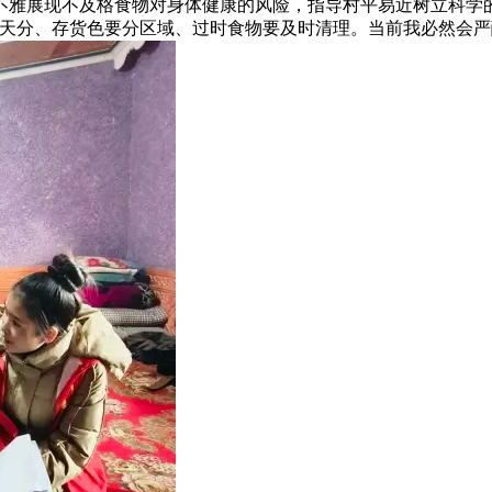
不雅展现不及格食物对身体健康的风险，指导村平易近树立科学
查天分、存货色要分区域、过时食物要及时清理。当前我必然会严