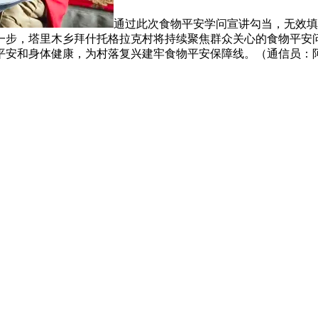
通过此次食物平安学问宣讲勾当，无效填
一步，塔里木乡拜什托格拉克村将持续聚焦群众关心的食物平安
平安和身体健康，为村落复兴建牢食物平安保障线。（通信员：