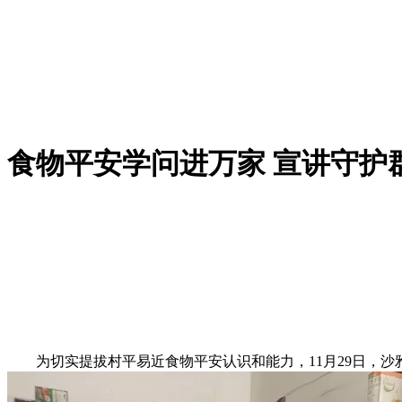
食物平安学问进万家 宣讲守护
为切实提拔村平易近食物平安认识和能力，11月29日，沙雅