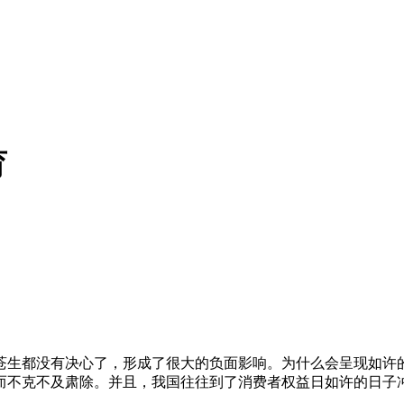
育
生都没有决心了，形成了很大的负面影响。为什么会呈现如许的
而不克不及肃除。并且，我国往往到了消费者权益日如许的日子