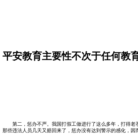
平安教育主要性不次于任何教
第二，惩办不严。我国打假工做进行了这么多年，打得老苍
那些违法人员几天又赔回来了，惩办没有达到警示的感化，因