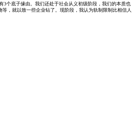
有3个底子缘由。我们还处于社会从义初级阶段，我们的本质也
物等，就以致一些企业钻了。现阶段，我认为轨制限制比相信人