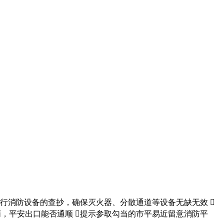
行消防设备的查抄，确保灭火器、分散通道等设备无缺无效 
哨，平安出口能否通顺 提示参取勾当的市平易近留意消防平