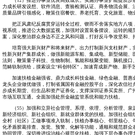
（12）推进办事业优良高效成长。实施办事业扩能提质步履
力成长研发设想、软件消息、查验检测认证、商务物流会展、
质量品牌引领感化，鞭策住宿餐饮、养老托育、文化旅逛、物
把正风肃纪反腐贯穿运转全过程。锲而不舍落实地方八项，持
视系统，推进公大数据监视，加强对设置装备摆设、运转的规
案，深化整治群众身边不正之风和问题，打好反斗争攻坚和、
培育强大新兴财产和将来财产。出力打制新兴支柱财产，实
性新兴财产集群成长，做强新能源车船、集成电、新型储能、
法则，鞭策量子科技、生物制制、氢能和核聚变能、脑机接口
范畴轨制供给，摸索设立“科创特区”，加速育成新产物、新手
加速扶植金融强省。鼎力成长科技金融、绿色金融、普惠金
龙头企业做优做强，打制省属国有金融控股平台，深化农信社
步成长期货、衍生品和资产证券化，支撑深圳证券买卖所、广
市场互联互通。全面加强处所金融监管系统和能力扶植。
（55）加强和立异社会管理。系理、依理、分析管理、泉源
新经济组织、新社会组织、新就业群体党的扶植。加强社会组
全村（社区）工做事项准入轨制，扶植办事核心、邻里核心、勾
化矛盾胶葛排查、发觉、预警、化解等功能，通顺和规范群众
协同管理。深切推进综治核心规范化扶植。加强下层办事办理