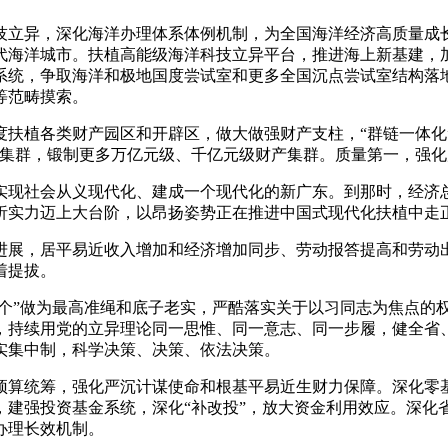
立异，深化海洋办理体系体例机制，为全国海洋经济高质量成
代海洋城市。扶植高能级海洋科技立异平台，推进海上新基建，
系统，争取海洋和极地国度尝试室和更多全国沉点尝试室结构落
等范畴摸索。
扶植各类财产园区和开辟区，做大做强财产支柱，“群链一体化
产集群，锻制更多万亿元级、千亿元级财产集群。质量第一，强
现社会从义现代化、建成一个现代化的新广东。到那时，经济
析实力迈上大台阶，以昂扬姿势正在推进中国式现代化扶植中走
展，居平易近收入增加和经济增加同步、劳动报答提高和劳动出
着提拔。
两个”做为最高准绳和底子老实，严酷落实关于以习同志为焦点的
，持续用党的立异理论同一思惟、同一意志、同一步履，健全省、
实集中制，科学决策、决策、依法决策。
算统筹，强化严沉计谋使命和根基平易近生财力保障。深化零基
，建强投资基金系统，深化“补改投”，放大资金利用效应。深化
办理长效机制。