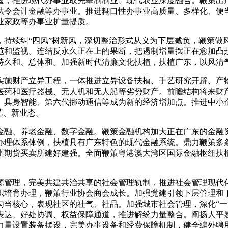
，推进现代办事业取先辈制制业、现代农业深度融合。鞭策出
法令会计金融等办事业。推进糊口性办事业高质量、多样化、便
业家政等办事业扩量提质。
续纠“四风”树新风，深切整治形式从义为下层减负，鞭策做风
范和监视。连结反永久正在上的果断，把遏制增量摆正在愈加凸
持久和、总体和。加强新时代清廉文化扶植，扶植广东，以风清
施财产立异工程，一体推进立异设备扶植、手艺研究开辟、产物
医药和医疗器械、无人机和无人船等劣势财产。前瞻结构将来财
、具身智能、第六代挪动通信等成为新的经济增加点。推进中小
艺、新业态。
融、养老金融、数字金融。鞭策金融机构加大正在广东的金融资
办理体系体例，扶植具有广东特色的现代金融系统。鼎力鞭策多
州期货买卖所建好建强。全面鞭策粤港澳大湾区国际金融枢纽扶
管理，完美共建共治共享的社会管理轨制，推进社会管理现代
织培育办理，鞭策行业协会商会成长。加强党建引领下层管理和
当核心，表现社区的社气、社品。加强城市社会管理，深化“一网
表达、好处协调、权益保障通道，推进解纷力量整合。阐扬人平
力量设置装备摆设，完美办事设备和经费保障机制，健全编外聘