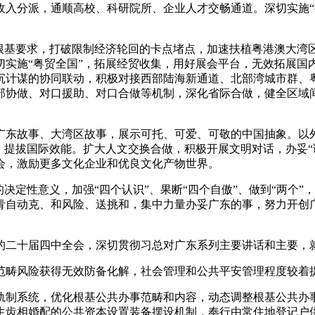
入分派，通顺高校、科研院所、企业人才交畅通道。深切实施“扬
根基要求，打破限制经济轮回的卡点堵点，加速扶植粤港澳大湾
切实施“粤贸全国”，拓展经贸收集，用好展会平台，无效拓展国
沉计谋的协同联动，积极对接西部陆海新通道、北部湾城市群、
部协做、对口援助、对口合做等机制，深化省际合做，健全区域
故事、大湾区故事，展示可托、可爱、可敬的中国抽象。以外宣
，提拔国际效能。扩大人文交换合做，积极开展文明对话，办妥“
会，激励更多文化企业和优良文化产物世界。
定性意义，加强“四个认识”、果断“四个自傲”、做到“两个”
青自动克、和风险、送挑和，集中力量办妥广东的事，努力开创
十届四中全会，深切贯彻习总对广东系列主要讲话和主要，就
畴风险获得无效防备化解，社会管理和公共平安管理程度较着提
制系统，优化根基公共办事范畴和内容，动态调整根基公共办
生齿相婚配的公共资本设置装备摆设机制，奉行由常住地登记户