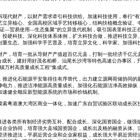
现代财产，以财产需求牵引科技供给。加速科技使用，奉行“有
艺立异核心、全国高校区域手艺转移核心，结构扶植概念验证、
验证—贸易使用—生态集聚”的立异迭代机制，吸引国表里科技正
、投硬科技。深化科技体系体例，扩大科技合做，推进科技立异
创重生态。加强科学手艺普及，培育立异文化，科学家。加强科
产，培育一批从导财产产值超百亿元县，打制一批经济千亿元
融合成长，建好用好茂名柏桥、汕尾长沙湾等特色高速公办事区，
镇万村高质量成长工程”集成式。
推进化石能源平安靠得住有序替代，出力建立源网荷储协同的
净电力，推进洁净能源高质量成长。加强化石能源洁净高效操纵
加速健全顺应新型能源系统的市场和价钱机制。
索粤港澳大湾区商业一体化，加速广东自贸试验区联动成长区
推进各类所有制经济劣势互补、配合成长。深化国资国企，做强
有企业协同，培育强大县域国资国企，成长出及格的融资从体、
经济推进法，平易近营企业和企业家权益，成长强大平易近营经