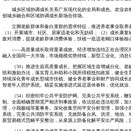
城乡区域协调成长关系广东现代化的全局和成色。农业农村
创城乡融合和区域协调成长新场合排场。
立脚老龄群体和备白叟群的需求特征，推进养老事业取养老
（1）开展城市、社区、居家适老化和无妨碍；（2）成长康复
敌对消费，提拔老龄群体消费体验，扶植一批适老糊口体验核
——高质量成长取得显著成效。经济增加连结正在合理区间
融入全国同一大市场，市场规模劣势持续，新型工业化、消息
（50）推进生齿高质量成长。把握区域生齿增减分化、老龄
统和激励办法，落实育儿补助和小我所得税抵扣政策，健全生
持续深化青年成长型城市扶植。健全养老事业和财产协同成长
智老年人照护系统。稳妥实施渐进式延迟退休春秋，优化就业
（54）织密织牢公共平安防护网。完美公共平安系统，鞭策
制。全面精确贯彻宽严相济刑事政策，依法惩处违法犯罪，加
理，小我极端等案事务。深化收集空间平安分析管理，加强小
系统，完美公共消防平安系统，无效防备台风、洪涝、地动、
新贸易模式范畴平安整治，从泉源上防备化解平安出产风险，