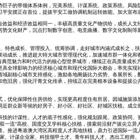
巨子的带领体系体例，完美系统、计谋系统、政策系统、风险
卫平安摆正在首位，提拔平安工做协调机制运转效能。加大宣布
效益和经济效益相同一，丰硕高质量文化产物供给，成长人文
劣势文化财产，沉点打制数字创意、电竞曲播、数字文化制制等
特色成长、管理投入、统筹协调，走好城市内涵式成长之，扶
联动成长，推进超大特大城市管理现代化，加速城市群一体化和
具有典范魅力和时代活力的核心型世界城市，继续正在高质量成长
更具全球影响力的经济核心城市和现代化国际大都会，率先实现
省域副核心城市支持感化，激励各地阐扬比力劣势、各展所长，配
和危旧房，强化汗青文化传承，持续正在完美根本设备和提拔公
，优化保障性住房供给，实现更高程度住有所居。因城施策添
易近群众新等候的好房子、好小区、好社区、好城区扶植。成立
技的计谋性、人才的底子性感化，强化规划跟尾、政策协同、
双一流”高校、国度交叉学科核心扶植，摸索前沿财产拔尖立异人
量。推进粤港澳大湾区高程度人才高地扶植，鼎力引进国际一流
学家、计谋企业家、科技领甲士才、青年科技人才、杰出工程师