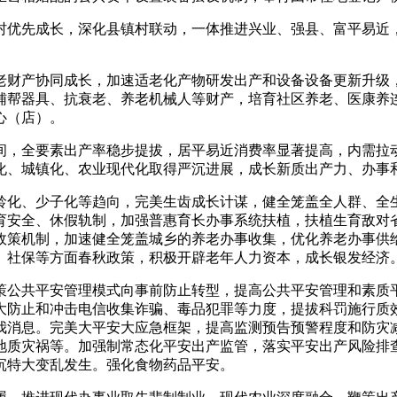
优先成长，深化县镇村联动，一体推进兴业、强县、富平易近，
财产协同成长，加速适老化产物研发出产和设备设备更新升级，
辅帮器具、抗衰老、养老机械人等财产，培育社区养老、医康养连
心（店）。
，全要素出产率稳步提拔，居平易近消费率显著提高，内需拉动
化、城镇化、农业现代化取得严沉进展，成长新质出产力、办事
化、少子化等趋向，完美生齿成长计谋，健全笼盖全人群、全
育安全、休假轨制，加强普惠育长办事系统扶植，扶植生育敌对
政策机制，加速健全笼盖城乡的养老办事收集，优化养老办事供
、社保等方面春秋政策，积极开辟老年人力资本，成长银发经济
公共平安管理模式向事前防止转型，提高公共平安管理和素质
大防止和冲击电信收集诈骗、毒品犯罪等力度，提拔科罚施行质
我消息。完美大平安大应急框架，提高监测预告预警程度和防灾
地质灾祸等。加强制常态化平安出产监管，落实平安出产风险排
沉特大变乱发生。强化食物药品平安。