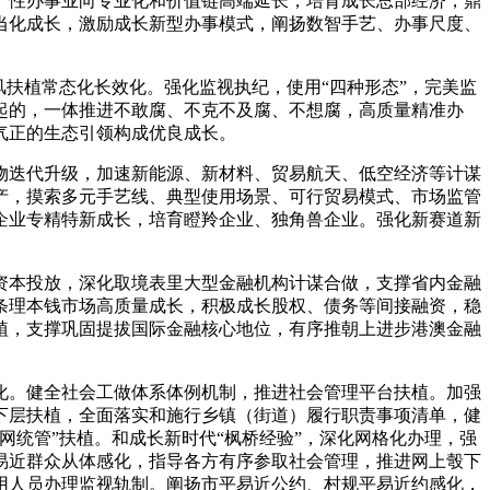
产性办事业向专业化和价值链高端延长，培育成长总部经济，鼎
当化成长，激励成长新型办事模式，阐扬数智手艺、办事尺度、
扶植常态化长效化。强化监视执纪，使用“四种形态”，完美监
起的，一体推进不敢腐、不克不及腐、不想腐，高质量精准办
气正的生态引领构成优良成长。
迭代升级，加速新能源、新材料、贸易航天、低空经济等计谋
产，摸索多元手艺线、典型使用场景、可行贸易模式、市场监管
企业专精特新成长，培育瞪羚企业、独角兽企业。强化新赛道新
本投放，深化取境表里大型金融机构计谋合做，支撑省内金融
条理本钱市场高质量成长，积极成长股权、债务等间接融资，稳
植，支撑巩固提拔国际金融核心地位，有序推朝上进步港澳金融
化。健全社会工做体系体例机制，推进社会管理平台扶植。加强
下层扶植，全面落实和施行乡镇（街道）履行职责事项清单，健
统管”扶植。和成长新时代“枫桥经验”，深化网格化办理，强
易近群众从体感化，指导各方有序参取社会管理，推进网上彀下
用人员办理监视轨制。阐扬市平易近公约、村规平易近约感化，