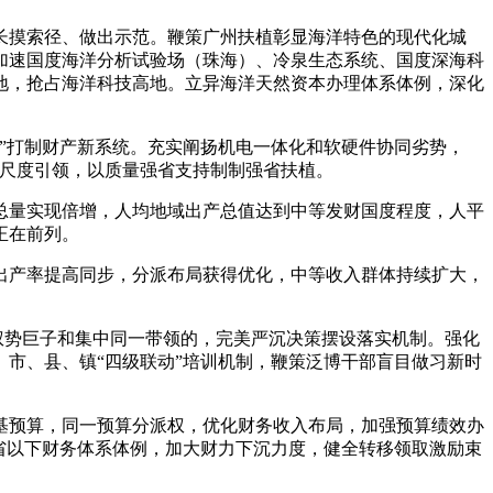
长摸索径、做出示范。鞭策广州扶植彰显海洋特色的现代化城
加速国度海洋分析试验场（珠海）、冷泉生态系统、国度深海科
地，抢占海洋科技高地。立异海洋天然资本办理体系体例，深化
”打制财产新系统。充实阐扬机电一体化和软硬件协同劣势，
化尺度引领，以质量强省支持制制强省扶植。
总量实现倍增，人均地域出产总值达到中等发财国度程度，人平
正在前列。
产率提高同步，分派布局获得优化，中等收入群体持续扩大，
权势巨子和集中同一带领的，完美严沉决策摆设落实机制。强化
市、县、镇“四级联动”培训机制，鞭策泛博干部盲目做习新时
预算，同一预算分派权，优化财务收入布局，加强预算绩效办
省以下财务体系体例，加大财力下沉力度，健全转移领取激励束