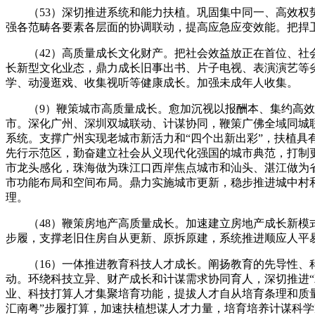
（53）深切推进系统和能力扶植。巩固集中同一、高效权势
强各范畴各要素各层面的协调联动，提高应急应变效能。把捍
（42）高质量成长文化财产。把社会效益放正在首位、社会
长新型文化业态，鼎力成长旧事出书、片子电视、表演演艺等
学、动漫逛戏、收集视听等健康成长。加强未成年人收集。
（9）鞭策城市高质量成长。愈加沉视以报酬本、集约高效、
市。深化广州、深圳双城联动、计谋协同，鞭策广佛全域同城
系统。支撑广州实现老城市新活力和“四个出新出彩”，扶植
先行示范区，勤奋建立社会从义现代化强国的城市典范，打制
市龙头感化，珠海做为珠江口西岸焦点城市和汕头、湛江做为
市功能布局和空间布局。鼎力实施城市更新，稳步推进城中村
理。
（48）鞭策房地产高质量成长。加速建立房地产成长新模式
步履，支撑老旧住房自从更新、原拆原建，系统推进顺应人平
（16）一体推进教育科技人才成长。阐扬教育的先导性、科
动。环绕科技立异、财产成长和计谋需求协同育人，深切推进“
业、科技打算人才集聚培育功能，提拔人才自从培育条理和质
汇南粤”步履打算，加速扶植想谋人才力量，培育培养计谋科