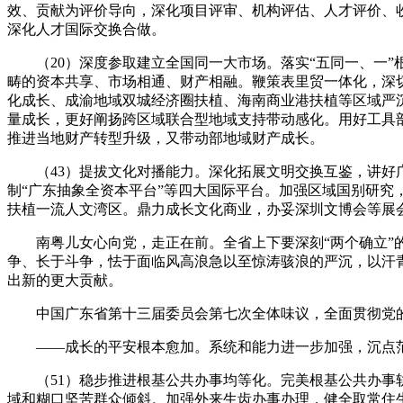
效、贡献为评价导向，深化项目评审、机构评估、人才评价、收
深化人才国际交换合做。
（20）深度参取建立全国同一大市场。落实“五同一、一”
畴的资本共享、市场相通、财产相融。鞭策表里贸一体化，深
化成长、成渝地域双城经济圈扶植、海南商业港扶植等区域严
量成长，更好阐扬跨区域联合型地域支持带动感化。用好工具
推进当地财产转型升级，又带动部地域财产成长。
（43）提拔文化对播能力。深化拓展文明交换互鉴，讲好广东
制“广东抽象全资本平台”等四大国际平台。加强区域国别研究
扶植一流人文湾区。鼎力成长文化商业，办妥深圳文博会等展
南粤儿女心向党，走正在前。全省上下要深刻“两个确立”的决
争、长于斗争，怯于面临风高浪急以至惊涛骇浪的严沉，以汗
出新的更大贡献。
中国广东省第十三届委员会第七次全体味议，全面贯彻党的二
——成长的平安根本愈加。系统和能力进一步加强，沉点范
（51）稳步推进根基公共办事均等化。完美根基公共办事轨
域和糊口坚苦群众倾斜。加强外来生齿办事办理，健全取常住