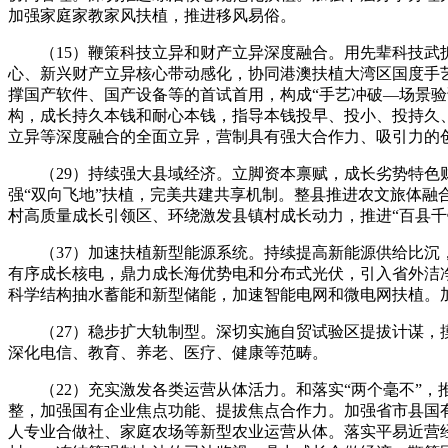
加强家庭家教家风扶植，推进移风易俗。
（15）鞭策科技立异和财产立异深度融合。用先辈科技武拆
心、新兴财产立异核心带动感化，协同港澳扶植大湾区国度手
撑国产软件、国产设备等的首试首用，构成“手艺冲破—场景
构，成长持久本钱和耐心本钱，指导本钱投早、投小、投持久
立异等深度融合的全面立异，营制具有强大合作力、吸引力的
（29）持续强大县域经济。立脚资本禀赋，成长劣势特色财
强“双向飞地”扶植，完美共建共享机制。整县推进农文旅体
村高质量成长引领区、环绕激发县镇村成长动力，推进“百县千
（37）加速扶植新型能源系统。持续提高新能源供给比沉，
有序成长核电，鼎力成长海优势电和分布式光伏，引入省外洁
科学结构抽水蓄能和新型储能，加速智能电网和微电网扶植。
（27）稳步扩大轨制型。深切实施自贸试验区提拔计谋，摸
深化电信、教育、养老、医疗、健康等范畴。
（22）充实激发各类运营从体活力。和落实“两个毫不”，
整，加强国有企业焦点功能、提拔焦点合作力。加强省市县国
人专业合做社、家庭农场等新型农业运营从体。落实平易近营