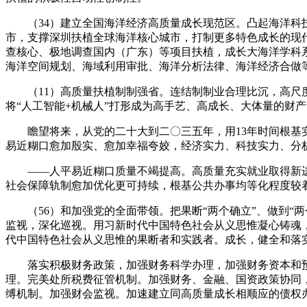
（34）建立全国海洋经济高质量成长现范区。凸起海洋科技
市，支撑深圳扶植全球海洋核心城市，打制更多特色成长的现
查核心、极地调查国内（广东）等项目扶植，成长大海洋学科
海洋空间规划、海域利用审批、海洋分析法律、海洋经济合做
（11）高质量扶植制制强省。连结制制业合理比沉，高尺度
将“人工智能+机械人”打形成为高手艺、高成长、大体量的财
瞻望将来，从党的二十大到二〇三五年，用13年时间根基实
易近糊口愈加殷实、愈加幸福夸姣，经济实力、科技实力、分
——人平易近糊口质量不竭提高。高质量充实就业取得新进
社会保障轨制愈加优化更可持续，根基公共办事均等化程度较
（56）和加强党的全面带领。把果断“两个确立”、做到“
监视，深化巡视。用习新时代中国特色社会从义思惟凝心铸魂
代中国特色社会从义思惟的果断者和实践者。成长，健全和落
落实积极财务政策，加强财务科学办理，加强财务资本和预
理。完美处所税费征管机制。加强财务、金融、国资政策协同
缚机制。加强财会监视。加速建立同高质量成长相顺应的债权