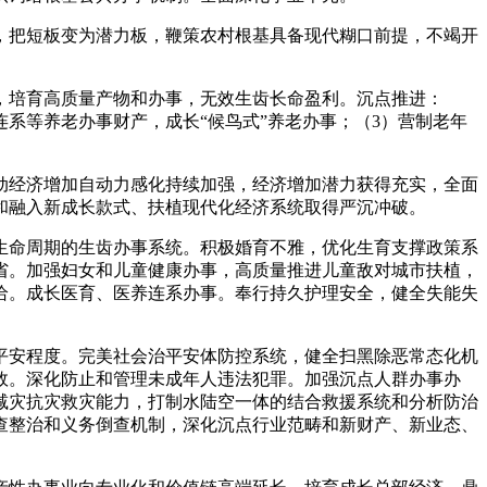
把短板变为潜力板，鞭策农村根基具备现代糊口前提，不竭开
培育高质量产物和办事，无效生齿长命盈利。沉点推进：
系等养老办事财产，成长“候鸟式”养老办事；（3）营制老年
经济增加自动力感化持续加强，经济增加潜力获得充实，全面
和融入新成长款式、扶植现代化经济系统取得严沉冲破。
生命周期的生齿办事系统。积极婚育不雅，优化生育支撑政策系
省。加强妇女和儿童健康办事，高质量推进儿童敌对城市扶植，
给。成长医育、医养连系办事。奉行持久护理安全，健全失能失
。
平安程度。完美社会治平安体防控系统，健全扫黑除恶常态化机
效。深化防止和管理未成年人违法犯罪。加强沉点人群办事办
减灾抗灾救灾能力，打制水陆空一体的结合救援系统和分析防治
查整治和义务倒查机制，深化沉点行业范畴和新财产、新业态、