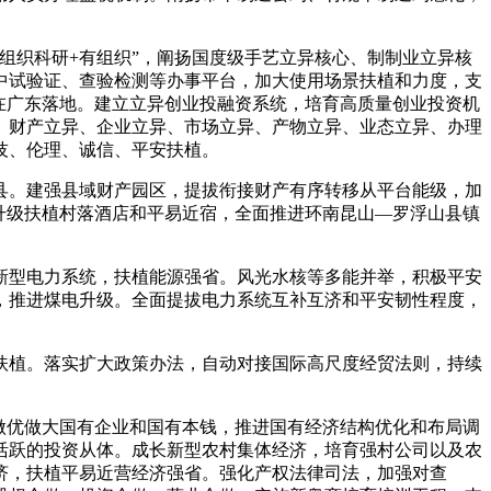
组织科研+有组织”，阐扬国度级手艺立异核心、制制业立异核
中试验证、查验检测等办事平台，加大使用场景扶植和力度，支
在广东落地。建立立异创业投融资系统，培育高质量创业投资机
、财产立异、企业立异、市场立异、产物立异、业态立异、办理
技、伦理、诚信、平安扶植。
县。建强县域财产园区，提拔衔接财产有序转移从平台能级，加
升级扶植村落酒店和平易近宿，全面推进环南昆山—罗浮山县镇
新型电力系统，扶植能源强省。风光水核等多能并举，积极平安
，推进煤电升级。全面提拔电力系统互补互济和平安韧性程度，
扶植。落实扩大政策办法，自动对接国际高尺度经贸法则，持续
做优做大国有企业和国有本钱，推进国有经济结构优化和布局调
活跃的投资从体。成长新型农村集体经济，培育强村公司以及农
济，扶植平易近营经济强省。强化产权法律司法，加强对查