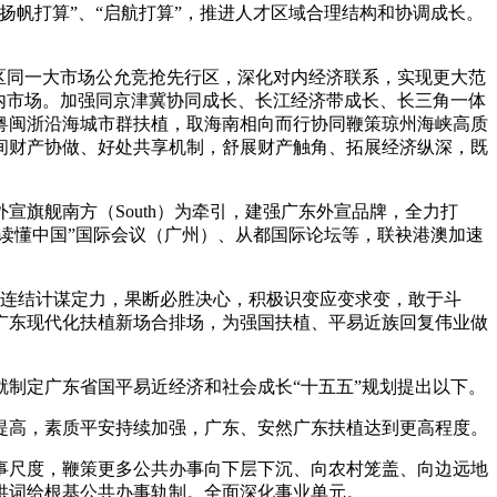
帆打算”、“启航打算”，推进人才区域合理结构和协调成长。
区同一大市场公允竞抢先行区，深化对内经济联系，实现更大范
内市场。加强同京津冀协同成长、长江经济带成长、长三角一体
粤闽浙沿海城市群扶植，取海南相向而行协同鞭策琼州海峡高质
间财产协做、好处共享机制，舒展财产触角、拓展经济纵深，既
旗舰南方（South）为牵引，建强广东外宣品牌，全力打
读懂中国”国际会议（广州）、从都国际论坛等，联袂港澳加速
，连结计谋定力，果断必胜决心，积极识变应变求变，敢于斗
广东现代化扶植新场合排场，为强国扶植、平易近族回复伟业做
制定广东省国平易近经济和社会成长“十五五”规划提出以下。
高，素质平安持续加强，广东、安然广东扶植达到更高程度。
事尺度，鞭策更多公共办事向下层下沉、向农村笼盖、向边远地
供词给根基公共办事轨制。全面深化事业单元。