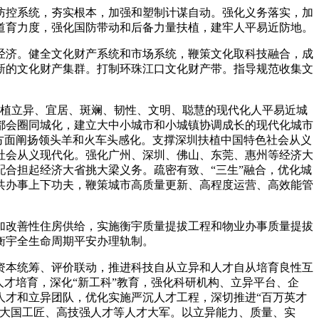
防控系统，夯实根本，加强和塑制计谋自动。强化义务落实，加
道育力度，强化国防带动和后备力量扶植，建牢人平易近防地。
经济。健全文化财产系统和市场系统，鞭策文化取科技融合，成
新的文化财产集群。打制环珠江口文化财产带。指导规范收集文
植立异、宜居、斑斓、韧性、文明、聪慧的现代化人平易近城
都会圈同城化，建立大中小城市和小城镇协调成长的现代化城市
方面阐扬领头羊和火车头感化。支撑深圳扶植中国特色社会从义
社会从义现代化。强化广州、深圳、佛山、东莞、惠州等经济大
合担起经济大省挑大梁义务。疏密有致、“三生”融合，优化城
共办事上下功夫，鞭策城市高质量更新、高程度运营、高效能管
加改善性住房供给，实施衡宇质量提拔工程和物业办事质量提拔
衡宇全生命周期平安办理轨制。
资本统筹、评价联动，推进科技自从立异和人才自从培育良性互
才培育，深化“新工科”教育，强化科研机构、立异平台、企
人才和立异团队，优化实施严沉人才工程，深切推进“百万英才
、大国工匠、高技强人才等人才大军。以立异能力、质量、实