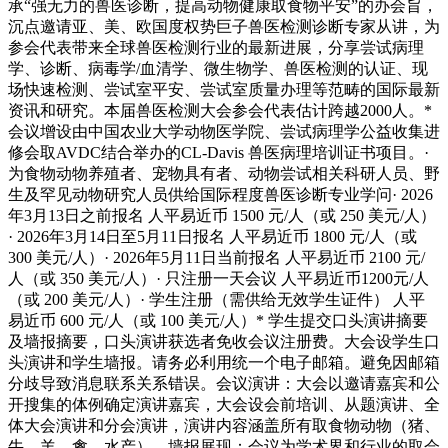
承“强无力的兽医诊断，提高动物健康取食物平安”的办会旨，
沉点邀请亚、美、欧国度权势巨子兽医检测诊断专家从讲，为
参会代表带来全球兽医检测行业的最新进展，分享尝试病理
学、诊断、病毒学/血清学、微生物学、兽医检测的认证、现
场快速检测、尝试室平安、尝试室质量办理等范畴的国际最新
资讯和研究。本届兽医检测大会参会代表估计跨越2000人。*
会议增设由中国农业大学动物医学院、尝试病理学公益收集进
修会取AVDC结合举办的CL-Davis 兽医病理培训证书项目。·
为食物动物养殖者、宠物具有者、动物尝试相关科研人员、野
生及罕见动物研究人员供给国际程度兽医诊断专业学问· 2026
年3月13日之前报名 人平易近币 1500 元/人（或 250 美元/人）
· 2026年3月14日至5月11日报名 人平易近币 1800 元/人（或
300 美元/人）· 2026年5月11日当前报名 人平易近币 2100 元/
人（或 350 美元/人）· 只注册一天会议 人平易近币1200元/人
（或 200 美元/人）· 学生注册（需供给无效学生证件） 人平
易近币 600 元/人（或 100 美元/人）* 学生提交口头演讲摘要
及墙报摘要，口头演讲获选者免收会议注册费。大会设学生口
头演讲和学生墙报。请务必利用统一个电子邮箱。避免因邮箱
分歧导致消息联系关系错误。会议演讲：大会以邀请嘉宾和公
开搜集的体例确定演讲嘉宾，大会设会前培训、从题演讲、全
体大会演讲和分会演讲，演讲内容涵盖所有取食物动物（猪、
牛、羊、禽、水产）、墙报展现：会议为学术界和行业的取会