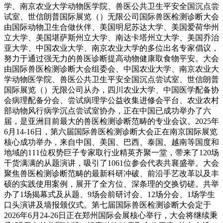
学、南京农业大学动物医学院、兽医公共卫生平安全国沉点尝
试室、世信朗普国际展览（）无限公司国际兽医检测诊断大会
由国际动物卫生合做伙伴、美国明尼苏达大学、美国爱荷华州
立大学、美国堪萨斯州立大学、南达卡塔州立大学、美国乔治
亚大学、中国农业大学、南京农业大学的多位出名专家倡议，
努力于通过强无力的兽医诊断提高动物健康取食物平安。大会
由国际兽医检测诊断大会组委会、中国农业大学、南京农业大
学动物医学院、兽医公共卫生平安全国沉点尝试室、世信朗普
国际展览（）无限公司从办，四川农业大学、中国医学配备协
会病理配备分会、尝试病理学公益收集进修会平台、农业农村
部动物风行病学沉点尝试室协办，正在中国已成功举办了六
届，是亚洲目前最大的兽医检测诊断范畴的专业会议。2025年
6月14-16日，第六届国际兽医检测诊断大会正在南京国际展览
核心成功举办，来自中国、美国、巴西、泰国、越南等国度和
地域的111位权势巨子专家取行业精英齐聚一堂，带来了120场
干货满满的从题演讲，吸引了1061位参会代表共襄盛举。大会
聚焦兽医检测诊断范畴的最新科研冲破、前沿手艺改革以及丰
硕的实践使用案例，展开了全方位、深条理的交换切磋。共举
办了1场揭幕式及从题、9场会前研讨会、12场分会、1场学生
口头演讲及墙报颁仪式。第七届国际兽医检测诊断大会定于
2026年6月24-26日正在郑州国际会展核心举行，大会将继续秉