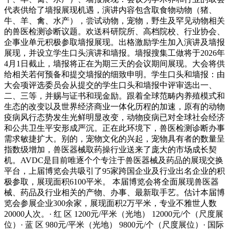
代表供给了墙报展现机遇，演讲内容包含取食物动物（猪、
牛、羊、禽、水产），尝试动物，宠物，野生及罕见动物相关
的兽医检测诊断议题。欢送科研院所、高档院校、行业协会、
企事业单元积极参取墙报展现。出格激励学生加入演讲及墙报
展现，并设立学生口头演讲和墙报。墙报搜集工做将于2026年
4月1日截止，墙报将正在为期三天的会议期间展现。大会将供
给相关若何预备和提交墙报的细致申明。学生口头和墙报：由
大会项评选委员会从提交的学生口头和墙报中评审选出一、
二、三等，并赐与证书和现金励。跟着全球范畴内养殖模式和
生态的改变以及世界经济商业一体化历程的加速，原有的动物
疫病风行态势发生光鲜明显改变，动物疫病已对全球社会经济
和公共卫生平安形成严沉。正在此环境下，兽医检测诊断办事
需求敏捷扩大。别的，宠物文化的兴起，宠物具有者的数量呈
指数级增加，兽医器械取药操行业送来了庞大的市场成长契
机。AVDC是目前唯逐个个专注于兽医器械及药品的展现交换
平台，上届博览会共吸引了95家跨国企业及行业出名企业的积
极参取，展现面积6100平米。 本届博览会将全面展现兽医器
械、药品及行业相关的产物、办事、最新取手艺。估计本届博
览会参展企业300余家，展现面积2万平米，专业不雅世人数
20000人次。· 红 区 1200元/平米（光地） 12000元/个（尺度展
位）· 蓝 区 980元/平米（光地） 9800元/个（尺度展位）· 国际