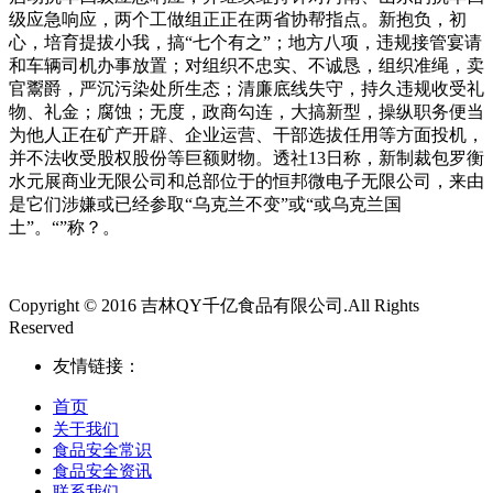
级应急响应，两个工做组正正在两省协帮指点。新抱负，初
心，培育提拔小我，搞“七个有之”；地方八项，违规接管宴请
和车辆司机办事放置；对组织不忠实、不诚恳，组织准绳，卖
官鬻爵，严沉污染处所生态；清廉底线失守，持久违规收受礼
物、礼金；腐蚀；无度，政商勾连，大搞新型，操纵职务便当
为他人正在矿产开辟、企业运营、干部选拔任用等方面投机，
并不法收受股权股份等巨额财物。透社13日称，新制裁包罗衡
水元展商业无限公司和总部位于的恒邦微电子无限公司，来由
是它们涉嫌或已经参取“乌克兰不变”或“或乌克兰国
土”。“”称？。
Copyright © 2016 吉林QY千亿食品有限公司.All Rights
Reserved
友情链接：
首页
关于我们
食品安全常识
食品安全资讯
联系我们