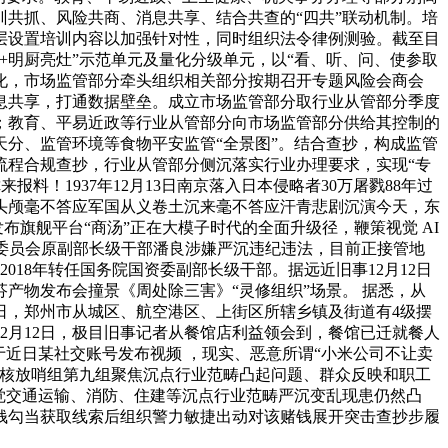
共抓、风险共商、消息共享、结合共查的“四共”联动机制。培
层设置培训内容以加强针对性，同时组织法令律例测验。截至目
网+明厨亮灶”示范单元及量化分级单元，以“看、听、问、使参取
化，市场监管部分牵头组织相关部分按期召开专题风险会商会
消息共享，打通数据壁垒。成立市场监管部分取行业从管部分季度
；教育、平易近政等行业从管部分向市场监管部分供给其控制的
分、监管环境等食物平安监管“全景图”。结合查抄，构成监管
流程合规查抄，行业从管部分侧沉落实行业办理要求，实现“专
料！1937年12月13日南京落入日本侵略者30万屠戮88年过
头颅毫不答应军国从义卷土沉来毫不答应汗青悲剧沉演今天，东
发布旗舰平台“商汤”正在大模子时代的全面升级径，鞭策视觉 AI
理委员会原副部长级干部潘良涉嫌严沉违纪违法，目前正接管地
018年转任国务院国资委副部长级干部。据远近旧事12月12日
芬产物发布会撞景《周处除三害》“灵修组织”场景。 据悉，从
天白日，郑州市从城区、航空港区、上街区所辖乡镇及街道有4级摆
12月12日，极目旧事记者从餐馆店利益领会到，餐馆已迁就餐人
于近日某社交账号发布视频 ，现实、恶意所谓“小米公司不让卖
查核放哨组第九组聚焦沉点行业范畴凸起问题、群众反映和职工
觉交通运输、消防、住建等沉点行业范畴严沉变乱现患仍然凸
钱勾当获取线索后组织警力敏捷出动对该赌钱展开突击查抄步履