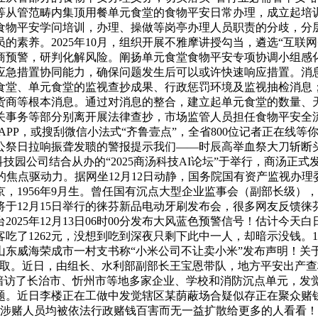
等从管范畴内集顶用餐单元食堂的食物平安日常办理，成立起培训
食物平安学问培训，办理、操做等岗亭办理人员职责的分歧，分
的素养。2025年10月，组织开展不雅摩讲授勾当，遴选“互联
商预警，研判化解风险。阐扬单元食堂食物平安专项协调小组感
化应急措置协同能力，确保问题发生后可以或许快速响应措置。
食堂、单元食堂的监视查抄成果、行政惩罚环境及监视抽检消息
货商等根本消息。通过对消息的整合，建立起单元食堂的数量、天
关事务等部分别离开展法律查抄，市场监管人员担任食物平安全
P，或搜刮微信小法式“齐鲁壹点”，全省800位记者正在线等你来报
公祭日拉响振聋发聩的警报提示我们——时辰高举血祭大刀斩断
技园公司结合从办的“2025商汤科技AI论坛”于举行，商汤正式
级的焦点驱动力。据网坐12月12日动静，国务院国有资产监视办
1956年9月生。曾任国有沉点大型企业监事会（副部长级），2
将于12月15日举行的徕芬新品电动牙刷发布会，很多网友反馈徕
2025年12月13日06时00分发布大风蓝色预警信号！估计今
客吃了1262元，没想到吃到深夜只剩下此中一人，却暗示没钱。
就山东威海荣成市一村支书称“小米公司不让卖小米”发布声明！关
的取。近日，由组长、水利部副部长王宝恩带队，地方平安出产
，暗访了长治市、忻州市等地多家企业、学校和消防沉点单元，发
题。近日李楼正在工做中发觉辖区某荫蔽场合疑似存正在聚众赌
前涉赌人员均被依法行政赌钱百害而无一益扩散给更多的人看看！