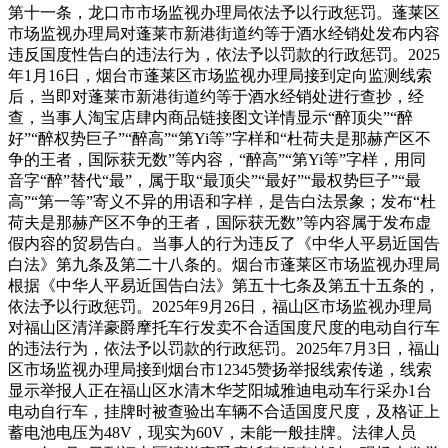
第十一条，龙口市市场监视办理局依法予以行政惩罚。蓬莱区
市场监视办理局对蓬莱市新港街道约等于酒水经销处发布内容
违反国度性告白的违法行为，依法予以罚款的行政惩罚。2025
年1月16日，烟台市蓬莱区市场监视办理局接到定向监测线索
后，当即对蓬莱市新港街道约等于酒水经销处进行查抄，经
查，当事人淘宝店肆内商品链接图文详情显示“醉顶尖”“醉
好”“醉权势巨子”“醉高”“第Yi等”字样和“杜荷夫是那赫产区不
争的王者，国际获无数”等内容，“醉高”“第Yi等”字样，用同
音字“醉”替代“最”，属于取“最顶尖”“最好”“最权势巨子”“最
高”“第一等”寄义不异的用语和字样，是告白法景象；发布“杜
荷夫是那赫产区不争的王者，国际获无数”等内容属于发布虚
假内容的贸易告白。当事人的行为违反了《中华人平易近国告
白法》第九条及第二十八条的。烟台市蓬莱区市场监视办理局
根据《中华人平易近国告白法》第五十七条及第五十五条的，
依法予以行政惩罚。2025年9月26日，福山区市场监视办理局
对福山区清洋豪爵摩托车行发卖不合适国度尺度的电动自行车
的违法行为，依法予以罚款的行政惩罚。2025年7月3日，福山
区市场监视办理局接到烟台市12345赞扬举报线索传递，线索
显示举报人正在福山区水清木华芝阳城雅迪电动车行采办1台
电动自行车，挂牌时被查验出车辆不合适国度尺度，及格证上
蓄电池电压为48V，现实为60V，未能一般挂牌。法律人员