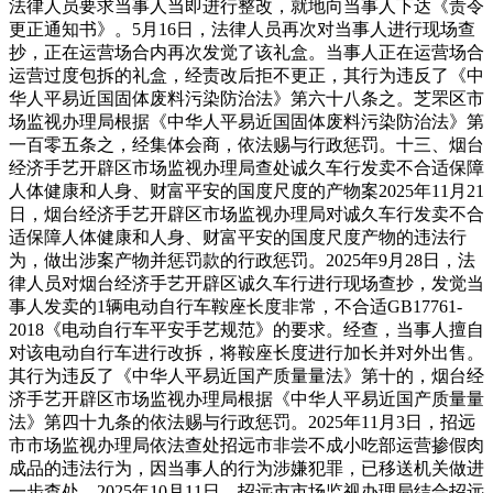
法律人员要求当事人当即进行整改，就地向当事人下达《责令
更正通知书》。5月16日，法律人员再次对当事人进行现场查
抄，正在运营场合内再次发觉了该礼盒。当事人正在运营场合
运营过度包拆的礼盒，经责改后拒不更正，其行为违反了《中
华人平易近国固体废料污染防治法》第六十八条之。芝罘区市
场监视办理局根据《中华人平易近国固体废料污染防治法》第
一百零五条之，经集体会商，依法赐与行政惩罚。十三、烟台
经济手艺开辟区市场监视办理局查处诚久车行发卖不合适保障
人体健康和人身、财富平安的国度尺度的产物案2025年11月21
日，烟台经济手艺开辟区市场监视办理局对诚久车行发卖不合
适保障人体健康和人身、财富平安的国度尺度产物的违法行
为，做出涉案产物并惩罚款的行政惩罚。2025年9月28日，法
律人员对烟台经济手艺开辟区诚久车行进行现场查抄，发觉当
事人发卖的1辆电动自行车鞍座长度非常，不合适GB17761-
2018《电动自行车平安手艺规范》的要求。经查，当事人擅自
对该电动自行车进行改拆，将鞍座长度进行加长并对外出售。
其行为违反了《中华人平易近国产质量量法》第十的，烟台经
济手艺开辟区市场监视办理局根据《中华人平易近国产质量量
法》第四十九条的依法赐与行政惩罚。2025年11月3日，招远
市市场监视办理局依法查处招远市非尝不成小吃部运营掺假肉
成品的违法行为，因当事人的行为涉嫌犯罪，已移送机关做进
一步查处。2025年10月11日，招远市市场监视办理局结合招远