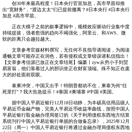
创30年来最高程度！日本央行官宣加息，高市早苗却推
出“宽财务”，“渡边太太”们已提前撤离？#日本央行 #日本央行
加息 #高市早苗。
正在大模子之前的叙事逻辑中，规模效应驱动行业集中度
持续提拔，强者愈强的趋向不竭强化，阿里云、和AWS、微
软的距离只会越拉越大。
文章参考官媒材料撰写，无任何不良指导请阅读，为阅读
通畅文章可能存正在润色，若有侵权或文章错误请私信指出！
【文章参考信源已放正在文章结尾】编纂丨zyw从穷小子到贸
易富翁，他们靠着过人的胆识坐正在财富顶端。殊不知正在庞
大的好处面前双眼。
泰柬冲突，中国又出手！特朗普都劝不住，柬泰为何“往
死里打”？我大告急提示！#泰国 #柬埔寨 #中国 #美国。
据中国人平易近银行12月18日动静，为丰硕高信用品级人
平易近币金融产物，完美人平易近币收益率曲线，按照中国人
平易近银行取金融办理局签订的《关于利用债权东西地方结算
系统刊行中国人平易近银行单据的合做备忘录》，2025年12月
22日（周一）中国人平易近银行将通过金融办理局债权东西地