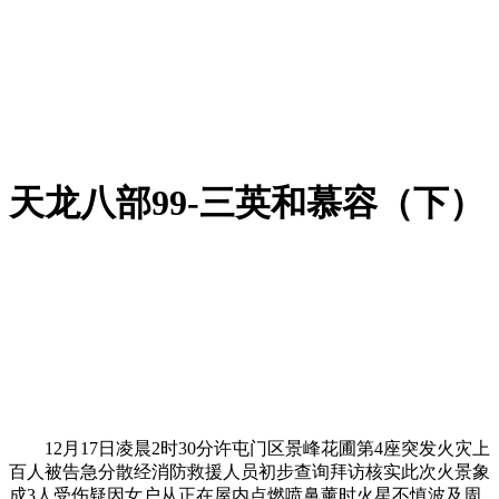
天龙八部99-三英和慕容（下）
12月17日凌晨2时30分许屯门区景峰花圃第4座突发火灾上
百人被告急分散经消防救援人员初步查询拜访核实此次火景象
成3人受伤疑因女户从正在屋内点燃喷鼻薰时火星不慎波及周