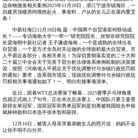
边杂物激发相关案例2025年11月20日，浙江宁波市镇海区，一
自建房顶楼房间俄然起火，事发时，户从的女儿正在屋内熏艾
条！
中新社海口12月19日电 题：中国两个自贸港若何联动成
长？——专访海南大学“一带一”研究院院长、丝智谷研究院院
长梁海明中新社记者 王子谦虚海南，一个是成熟的全球出名
自贸港，一个是方才全岛封关运做的全球面积最大自贸港。市
人平易近各部分，各相关单元！为深切贯彻落实党的二十大和
二十届三中全会关于完美下层分析法律体系体例机制的决策摆
设，按照《河南省人平易近关于优化调整付与乡镇行政惩罚权
的通知》要求，连系我市现实，现就优化调整付与乡镇行政惩
罚权相关事项通知如下！一、明白衔接事项清单。
近日，跟着WTT总决赛落下帷幕，2025赛季乒乓球角逐
也就正式画上了句号。正在本次总决赛上，中国队只要王曼昱
获得女单冠军，混双冠军和男单冠军则是别离被韩国组合申裕
斌林钟勋和日本选手张本智和获得。
12月16日，被害人母亲哭着亲吻女儿的照片说：妈妈不会
让你不明不白分开。