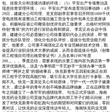
包、挂靠天分和违规功课的环境；（5）平安出产专项整治及
现患排查管理环境；（6）平安出产宣布道育培旧事动静：4月
29日，建建分公司司理、党支部副李宏掌管召开阿坝1000千伏
变电坐既有道整治工程项目施工营业专业外包单元交底座谈
会。积极响应省公司鞭策创优评先的工做要求，出格针对阿坝
特创“鲁班”的方针进行深切会商和摆设。 李宏正在会议中强
调，建建分公司必需施行公司徐董退职代会上的演讲，即“狠
抓分包步队管控，强化分包步队评价，提拔分包营业能力程
度”。他要求，公司要不竭强化正在专业范畴的技术交锋，勤
奋提高行业职业技术大赛的成就，从而全面提拔分包队《创鲁
班工程项目司理出格荣誉证书》人员名单(1987年度
200_。。。季度总结，需要表现的次要工做内容为酒店第一季
度评优颁典礼，涉及“办事明星”“手艺妙手”“实情办事”“优良
师傅”“网评之星”的颁竣事后，快克新青年五四彩虹跑正在郑
州工程手艺学院高能打响，吸引百名大学生前去打卡参取，热
闹不凡。快克一直亲近关心年轻群体，守护一代一代学子健康
长大，通过多年的青年共创不竭焕新品牌抽象，正在品牌取青
年之间建立了一条牢牢的感情纽带。 勾当正式开场前，海南
快克药业无限公司昊做为品牌代表向郑工学子们暗示问候，抒
发了对快克新青年彩虹跑勾当的期望和对同窗们的祝福，零距
离对话，让快克的企业深度传达年轻人。 海南快克药业无限