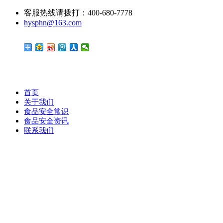
客服热线请拨打：400-680-7778
hysphn@163.com
首页
关于我们
食品安全常识
食品安全资讯
联系我们