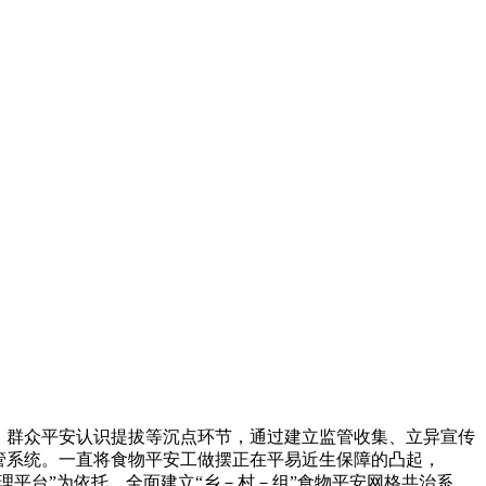
、群众平安认识提拔等沉点环节，通过建立监管收集、立异宣传
管系统。一直将食物平安工做摆正在平易近生保障的凸起，
理平台”为依托，全面建立“乡－村－组”食物平安网格共治系