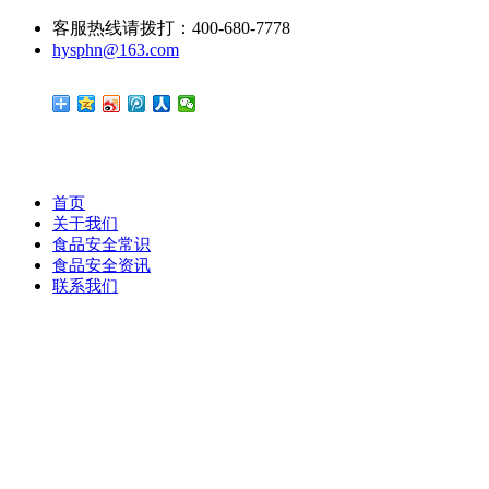
客服热线请拨打：400-680-7778
hysphn@163.com
首页
关于我们
食品安全常识
食品安全资讯
联系我们