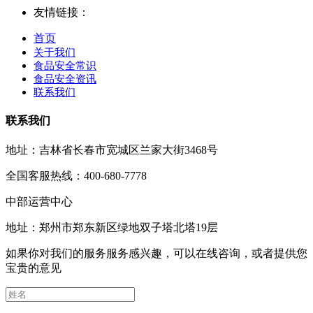
友情链接：
首页
关于我们
食品安全常识
食品安全资讯
联系我们
联系我们
地址：吉林省长春市宽城区兰家大街3468号
全国客服热线：400-680-7778
中部运营中心
地址：郑州市郑东新区绿地双子塔北塔19层
如果你对我们的服务服务感兴趣，可以在线咨询，或者提供您
宝贵的意见